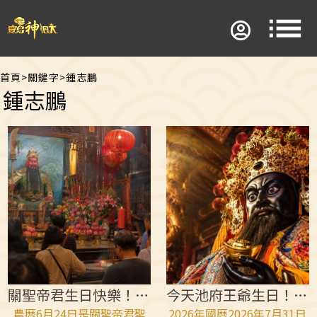
首頁
>
關鍵字
>
鍾志鵬
鍾志鵬
關聖帝君生日快樂！關公最疼的3種人曝光
今天池府王爺生日！快拜4種水果心想事成
農曆6月24日是關聖帝君聖
2026年國曆2026年7月31日