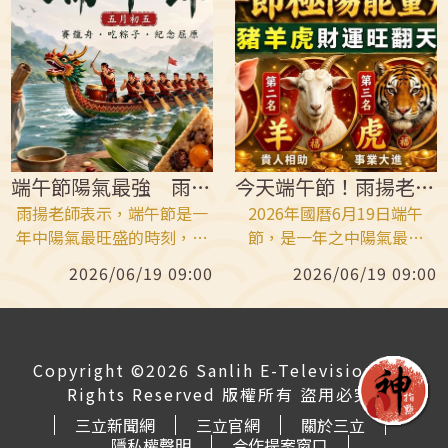
「自行上升」。經擲筊請示
城隍爺後，得到的答案竟然
是與天候、天然災害有關。
廟方表示，城隍爺「慈悲提
醒」大眾，面對強烈颱風巴
威，千萬要提高警覺。
端午節陽氣最強 雨揚老師曝光6大開運法
今天端午節！雨揚老師曝財神最愛這3生肖
雨揚老師表示，端午節是一
2026年國曆6月19日端午
年中陽氣最旺盛的時刻，更
節，是一年之中陽氣最旺
是一年中最重要的開運黃金
盛、除穢開運的重要時刻。
2026/06/19 09:00
2026/06/19 09:00
時刻。善用午時正陽之氣，
雨揚老師強調：只要善用端
透過祈願、招財、補財庫、
午節純陽能量，整理環境、
除穢淨身等方式，就有有機
調整心念與氣場，就有機會
會為自己開啟全新好運循
擺脫上半年的低潮，為下半
Copyright ©2026 Sanlih E-Television All
環。特別公開六大端午開運
年迎來財富與事業新契機。
Rights Reserved 版權所有 盜用必究
密法，提醒民眾把握一年一
運勢最強前3名是豬、羊、
三立新聞網
三立官網
關於三立
次的能量高峰，全面提升財
虎。
隱私權聲明
合作提案窗口