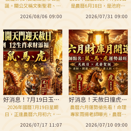
誕。關公又稱文衡聖君、武
是農曆6月18日，是池府王
財神以及「關二爺」，也是
爺生日。根據《臺灣大百科
2026/08/06 09:00
2026/07/31 09:00
儒、釋、道三教共同敬奉的
全書-王爺信仰》記載，池府
神明。民間相傳，關公特別
王爺被視為是守護地方、驅
庇佑「有心、用心、嘴巴
除瘟疫、保佑出海平安的重
甜」的3種人，誠心祝壽可祈
要神明，祂為了救百姓，搶
求事業興旺、財源廣進。
瘟神手中的毒犧牲自己。也
因護佑漁民滿載而歸，被稱
為「發財神」。池府王爺生
日這一天，信眾可以準備鮮
花、壽桃、壽麵、水果祝
壽，最重要的是誠心說出感
謝，許下行善承諾，幫助自
己心想事成。
好消息！7月19日玉帝出巡虎爺聖誕！
好消息！天赦日撞虎爺聖誕 這３生肖超棒
2026年國曆7月19日星期
農曆六月運勢搶先看！命理
日，正逢農曆六月初六。民
專家雨揚老師曝光，農曆六
俗上，這一天同時迎來虎爺
月被視為「財庫月」、「貴
2026/07/17 11:07
2026/07/10 09:00
聖誕、天貺日跟甲午天赦
人月」，正是求財、開運、