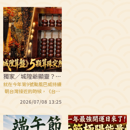
日。雨揚老師強調，天貺日
補財庫、轉換能量的重要時
相傳玉皇大帝開天門賜福，
機。尤其國曆7月19日正逢
天赦日則象徵赦罪解厄、祈
天赦日，傳說玉皇大帝開天
福補運。三大吉日罕見重
門巡遊人間，同日也是虎爺
疊，其中「鼠、馬、虎」氣
聖誕，可說是吉星高照、福
勢最旺。
氣匯聚。運勢最強前三名生
肖出爐，分別是鼠、馬、
虎！
獨家／城隍爺顯靈？！警告小心巴威強颱
就在今年第9號颱風巴威持續
朝台灣接近的時候，《台灣
省城隍廟》出現神奇的一
2026/07/08 13:25
幕。董事長蕭中川表示，這
幾天突然發現，廟內城隍算
盤原本應排列整齊的算珠，
第四排竟出現異常，5顆算珠