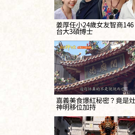
姜厚任小24歲女友智商14
台大3碩博士
嘉義美食爆紅秘密？竟是
神明移位加持