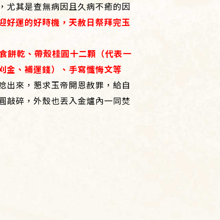
，尤其是查無病因且久病不癒的因
迎好運的好時機，天赦日祭拜完玉
食餅乾、帶殼桂圓十二顆（代表一
刈金、補運錢）、手寫懺悔文等
唸出來，懇求玉帝開恩赦罪，給自
圓敲碎，外殼也丟入金爐內一同焚