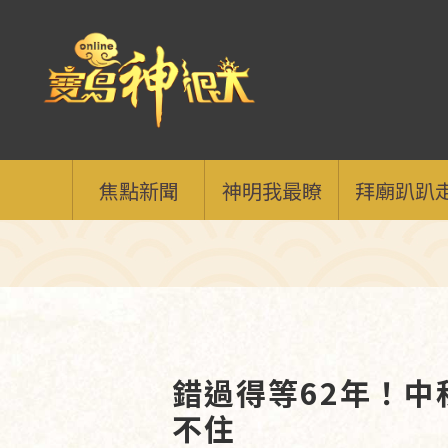
焦點新聞
神明我最瞭
拜廟趴趴
錯過得等62年！
不住