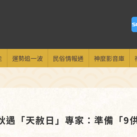
走
運勢追一波
民俗情報通
神麼影音庫
中秋遇「天赦日」專家：準備「9