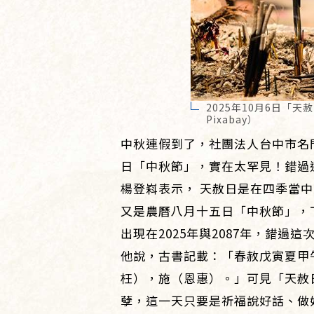
2025年10月6日
Pixabay）
中秋連假到了，社團法人台中市名門
日「中秋節」，實在太罕見！錯過
楊登嵙表示， 天赦日是在四季當中
又是農曆八月十五日「中秋節」，下
出現在2025年與2087年，錯過這
他說，古書記載：「春赦戊寅夏甲
枉），施（恩惠）。」可見「天赦
孽，這一天只要是祈福說好話、做