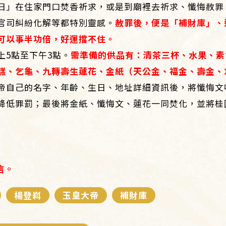
日」在住家門口焚香祈求，或是到廟裡去祈求、懺悔赦罪
官司糾紛化解等都特別靈感。
赦罪後，便是「補財庫」、
可以事半功倍，好運擋不住。
上5點至下午3點。
需準備的供品有：清茶三杯、水果、素
糕、乞龜、九轉壽生蓮花、金紙（天公金、福金、壽金、
帝自己的名字、年齡、生日、地址詳細資訊後，將懺悔文
降低罪罰；最後將金紙、懺悔文、蓮花一同焚化，並將桂
信。
楊登嵙
玉皇大帝
補財庫