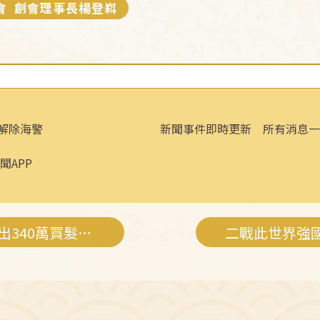
會 創會理事長楊登嵙
解除海警
新聞事件即時更新 所有消息一
聞APP
長髮公主真人版！商人出340萬買髮她拒賣