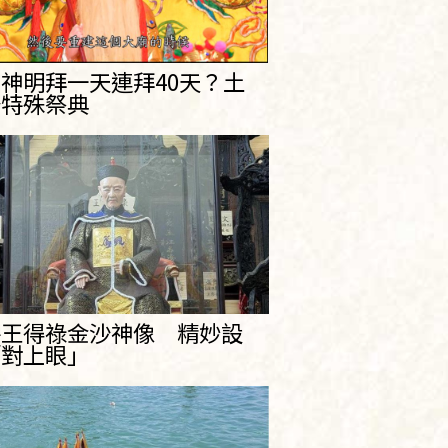
神明拜一天連拜40天？土
公特殊祭典
將王得祿金沙神像 精妙設
「對上眼」