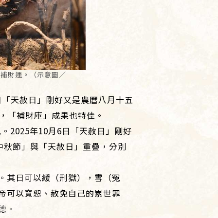
，補財運。（示意圖／
6日「天赦日」剛好又是農曆八月十五
旺，「補財庫」成果也特佳。
2025年10月6日「天赦日」剛好
「中秋節」與「天赦日」重疊，分別
。其日可以緩（刑獄），雪（冤
帝可以寬恕、赦免自己的累世罪
德。