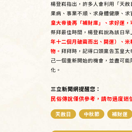
楊登嵙指出，許多人會利用「天赦
果病、事業不順、求身體健康、求
皇大帝後再「補財庫」、求好運，
祭拜最佳時間，楊登嵙說為該日早
年十二個月破繭而出、開運）、米
物。
拜拜時，記得口頭稟告玉皇大
己一個重新開始的機會，並盡可能
化。
三立新聞網提醒您：
民俗傳說僅供參考，請勿過度迷
天赦日
中秋節
補財運