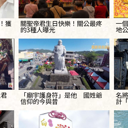
6！獲
關聖帝君生日快樂！關公最疼
一個
的3種人曝光
地
灶君
「廟宇護身符」是他 國姓爺
名
信仰的今與昔
計