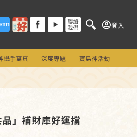
登入
神攝手寫真
深度專題
寶島神活動
供品」補財庫好運擋