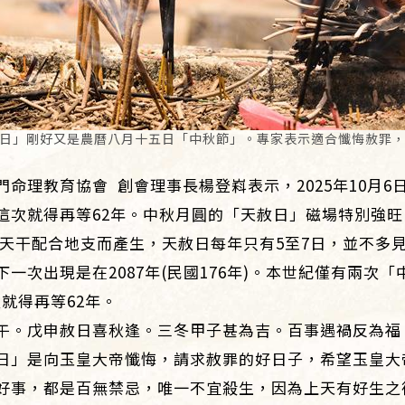
「天赦日」剛好又是農曆八月十五日「中秋節」。專家表示適合懺悔赦罪
命理教育協會 創會理事長楊登嵙表示，2025年10月
這次就得再等62年。中秋月圓的「天赦日」磁場特別強
天干配合地支而產生，天赦日每年只有5至7日，並不多見。
一次出現是在2087年(民國176年)。本世紀僅有兩次
次就得再等62年。
午。戊申赦日喜秋逢。三冬甲子甚為吉。百事遇禍反為福
日」是向玉皇大帝懺悔，請求赦罪的好日子，希望玉皇大
好事，都是百無禁忌，唯一不宜殺生，因為上天有好生之