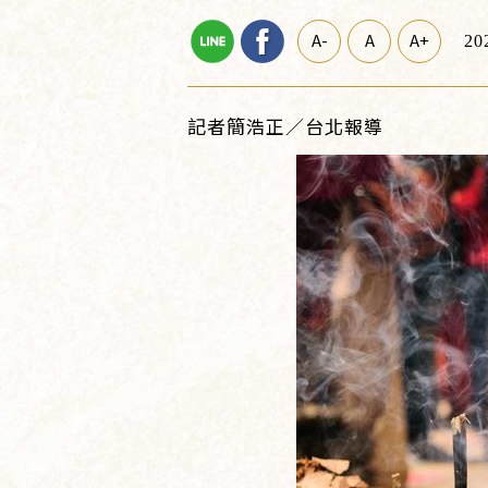
A-
A
A+
20
記者簡浩正／台北報導