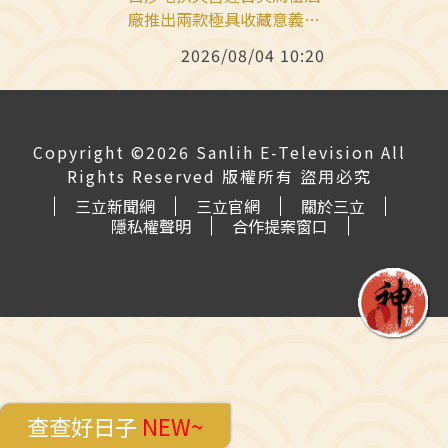
廠推出兩款極具收藏意義的
聯名紀念酒，分別為「勇往
2026/08/04 10:20
直前紀念酒」與「白沙屯媽
祖平安紀念酒」。以「粉紅
超跑」的粉色意象進行設
計，繽紛粉色包裝一推出就
Copyright ©2026 Sanlih E-Television All
引發討論。
Rights Reserved 版權所有 盜用必究
三立新聞網
三立官網
關於三立
隱私權聲明
合作提案窗口
查查好日子
NEW~