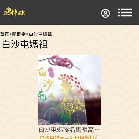
首頁
>
關鍵字
>
白沙屯媽祖
白沙屯媽祖
白沙屯媽聯名馬祖高粱 粉紅超跑意象吸睛
白沙屯拱天宮近日與馬祖酒