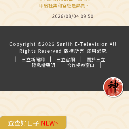
甲後社集和宮總是熱鬧非
凡，因為這天正是「蜈蚣
2026/08/04 09:50
公」的生日！「蜈蚣公」堪
稱是全台最有特色、也最具
代表性的陣頭象徵──學甲
蜈蚣陣的主角。而這支由
Copyright ©2026 Sanlih E-Television All
152人肩扛、36位神童扮
Rights Reserved 版權所有 盜用必究
相、擁有龍頭鳳尾造型的蜈
三立新聞網
三立官網
關於三立
蚣陣，也早已成為全台唯
隱私權聲明
合作提案窗口
一、世界難尋的民俗奇景！
查查好日子
NEW~