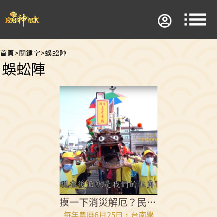
首頁
>
關鍵字
>
蜈蚣陣
蜈蚣陣
摸一下消災解厄？民俗奇景龍頭鳳尾蜈蚣公
每年農曆6月25日，台南學