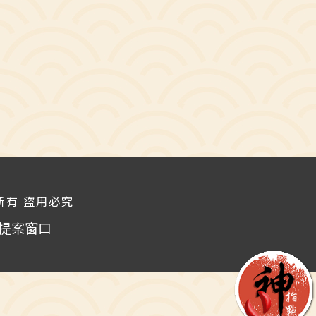
 版權所有 盜用必究
提案窗口