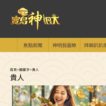
焦點新聞
神明我最瞭
拜廟趴趴
首頁
>
關鍵字
>
貴人
貴人