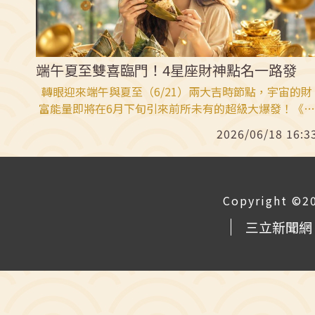
端午夏至雙喜臨門！4星座財神點名一路發
轉眼迎來端午與夏至（6/21）兩大吉時節點，宇宙的財
富能量即將在6月下旬引來前所未有的超級大爆發！《
座論壇》特別分享，隨著季節交替驅散上半年陰霾，有
2026/06/18 16:3
大星座將獲得財神爺親自點名，不論是正財還是偏財都
魚得水，準備一路火花帶閃電地衝向暴富之路，讓存款
今年夏天翻倍成長。（記者唐家興）
Copyright ©2
三立新聞網