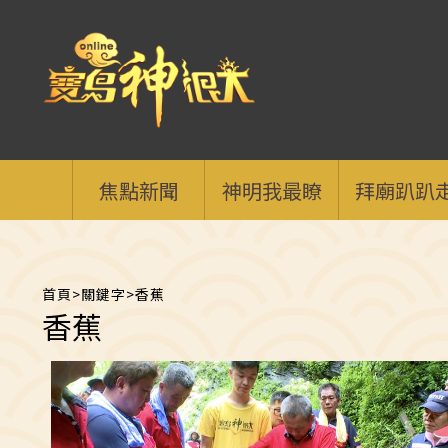
焦點新聞
神明我最瞭
拜廟趴趴
首頁
>
關鍵字
>
香蕉
香蕉