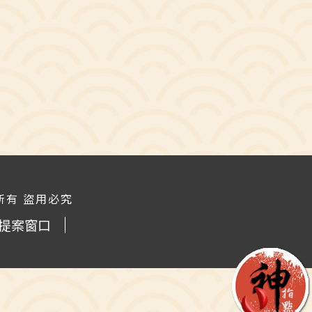
 版權所有 盜用必究
提案窗口