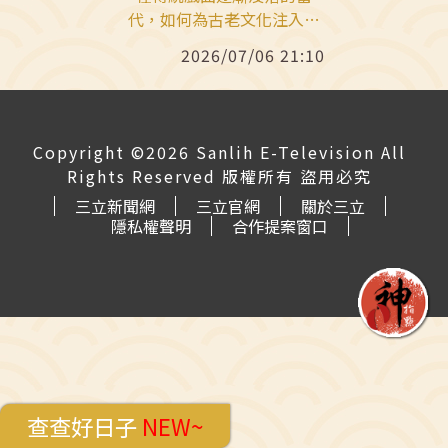
代，如何為古老文化注入新
生命？由國立傳統藝術中心
2026/07/06 21:10
主辦、著名劇評人吳岳霖策
劃的首屆「2026兒童戲曲藝
術節」，將於2026年6月27
日至8月16日在臺灣戲曲中
Copyright ©2026 Sanlih E-Television All
心（小表演廳及小舞台）盛
Rights Reserved 版權所有 盜用必究
大登場。本屆藝術節以「穿
三立新聞網
三立官網
關於三立
越小戲台」為主題，將傳統
隱私權聲明
合作提案窗口
戲曲的身段、故事與後場音
樂等元素拆解，結合偶戲、
歌仔戲、即興劇與馬戲，打
造出9檔風格各異的精采作
品，邀請家長與孩子一同穿
梭劇場、體驗傳統文化之
美。
查查好日子
NEW~