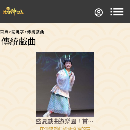
首頁
>
關鍵字
>
傳統戲曲
傳統戲曲
盛夏戲曲遊樂園！首屆兒童戲曲藝術節登場
在傳統戲曲逐漸沒落的當