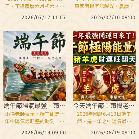
日，正逢農曆六月初六。民
專家雨揚老師曝光，農曆六
俗上，這一天同時迎來虎爺
月被視為「財庫月」、「貴
2026/07/17 11:07
2026/07/10 09:00
聖誕、天貺日跟甲午天赦
人月」，正是求財、開運、
日。雨揚老師強調，天貺日
補財庫、轉換能量的重要時
相傳玉皇大帝開天門賜福，
機。尤其國曆7月19日正逢
天赦日則象徵赦罪解厄、祈
天赦日，傳說玉皇大帝開天
福補運。三大吉日罕見重
門巡遊人間，同日也是虎爺
疊，其中「鼠、馬、虎」氣
聖誕，可說是吉星高照、福
勢最旺。
氣匯聚。運勢最強前三名生
肖出爐，分別是鼠、馬、
虎！
端午節陽氣最強 雨揚老師曝光6大開運法
今天端午節！雨揚老師曝財神最愛這3生肖
雨揚老師表示，端午節是一
2026年國曆6月19日端午
年中陽氣最旺盛的時刻，更
節，是一年之中陽氣最旺
是一年中最重要的開運黃金
盛、除穢開運的重要時刻。
2026/06/19 09:00
2026/06/19 09:00
時刻。善用午時正陽之氣，
雨揚老師強調：只要善用端