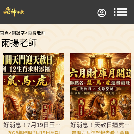
首頁
>
關鍵字
>
雨揚老師
雨揚老師
好消息！7月19日玉帝出巡虎爺聖誕！
好消息！天赦日撞虎爺聖誕 這３生肖超棒
2026年國曆7月19日星期
農曆六月運勢搶先看！命理