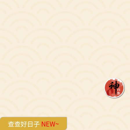
查查好日子
NEW~