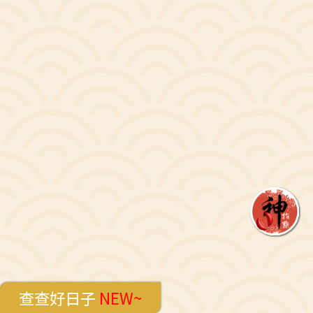
查查好日子
NEW~