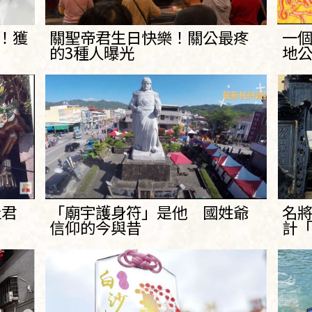
6！獲
關聖帝君生日快樂！關公最疼
一個
的3種人曝光
地
灶君
「廟宇護身符」是他 國姓爺
名
信仰的今與昔
計