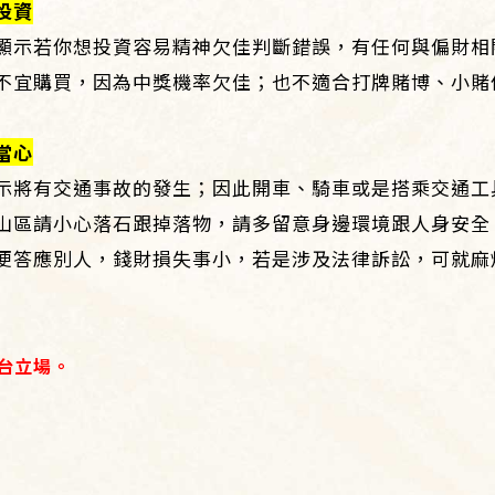
投資
顯示若你想投資容易精神欠佳判斷錯誤，有任何與偏財相
不宜購買，因為中獎機率欠佳；也不適合打牌賭博、小賭
當心
示將有交通事故的發生；因此開車、騎車或是搭乘交通工
山區請小心落石跟掉落物，請多留意身邊環境跟人身安全
便答應別人，錢財損失事小，若是涉及法律訴訟，可就麻
台立場。