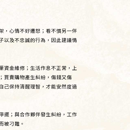
架，心情不好遷怒；看不慣另一伴
子以及不忠誠的行為，因此建議情
筆資金維修；生活作息不正常，上
；買賣購物產生糾紛，傷錢又傷
自己保持清醒理智，才能安然度過
停擺；與合作夥伴發生糾紛，工作
而被刁難。