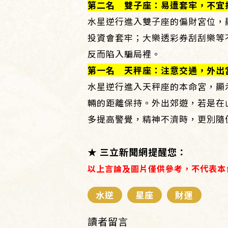
第二名 雙子座：易遭套牢，不宜
水星逆行進入雙子座的偏財宮位，
投資會套牢；大樂透彩券刮刮樂等
反而陷入騙局裡。
第一名 天秤座：注意交通，外出
水星逆行進入天秤座的本命宮，顯
輛的距離保持。外出郊遊，若是在
多提高警覺，精神不濟時，更別隨
★ 三立新聞網提醒您：
以上言論及圖片僅供參考，不代表本
水逆
星座
財運
讀者留言