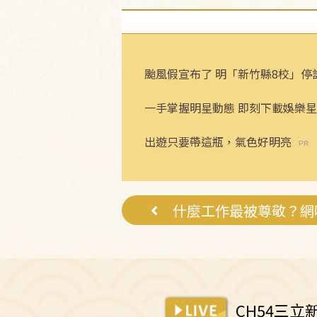
颱風假宣布了 明「新竹縣8校」停
一手掌握明星動態 即刻下載娛樂星
出遊只要帶這瓶，氣色好明亮
什麼工作最被尊敬？網
CH54三立