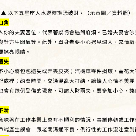
▲ 以下五星座人水逆時期恐破財。（示意圖／資料照）
口角
入你的夫妻宮位，代表著感情會遇到麻煩。已婚夫妻會吵
與對方生悶氣等。此外，單身者要小心遇見爛人、感情騙
要擦亮眼睛。
遺失
不小心將包包遺失或弄丟皮夾；汽機車零件損壞，需花大
記處裡；約會時間、交通混亂大打結，讓情人心情不美麗
也會有跌倒受傷的現象，可謂人財兩失，要多加小心，讓
下滑
意味著在工作事業上會有不順利的情況，事業停頓或工作
戶端產生誤會。跟老闆溝通不良，例行性的工作沒注意到