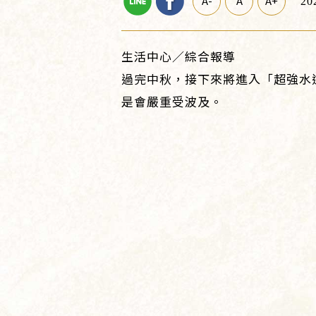
A-
A
A+
20
生活中心／綜合報導
過完中秋，接下來將進入「超強水逆
是會嚴重受波及。