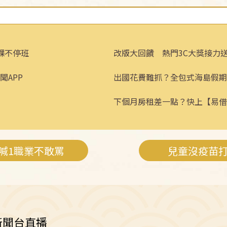
課不停班
改版大回饋 熱門3C大獎接力
聞APP
出國花費難抓？全包式海島假期
省心！
下個月房租差一點？快上【易借
喊1職業不敢罵
兒童沒疫苗
新聞台直播