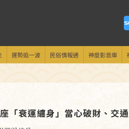
走
運勢追一波
民俗情報通
神麼影音庫
星座「衰運纏身」當心破財、交