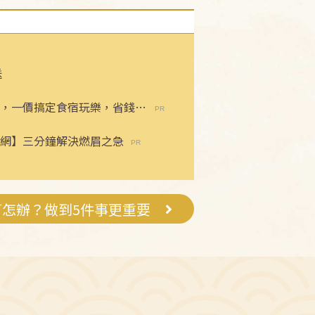
送
，一價搞定食宿玩樂，省錢更
網】三分鐘解決燃眉之急
打怎辦？做到5件事更重要