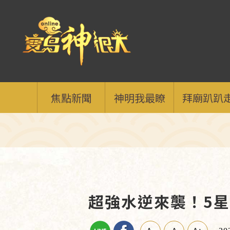
焦點新聞
神明我最瞭
拜廟趴趴
超強水逆來襲！5