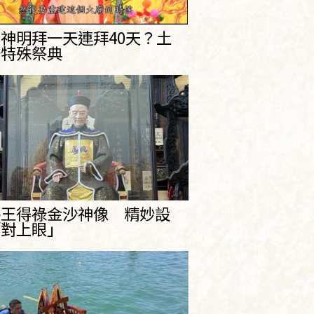
神明拜一天連拜40天？土
公特殊祭典
將王得祿金沙神像 精妙設
「對上眼」