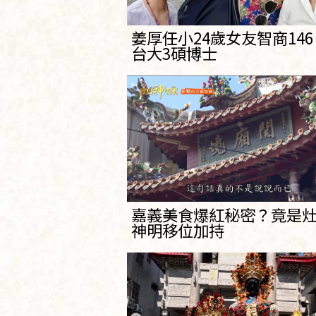
姜厚任小24歲女友智商14
台大3碩博士
嘉義美食爆紅秘密？竟是
神明移位加持