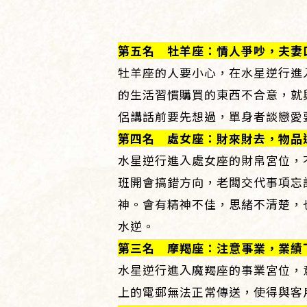
第五名 牡羊座：情人爭吵，夫妻
牡羊座的人要小心，在水星逆行進
的生活習慣購買的東西不合意，就
侶講話前要先想過，單身者談戀愛
第四名 處女座：財來財去，物品
水星逆行進入處女座的財帛宮位，
班開會搞錯方向，老闆交代事項忘
神。會有精神不佳，思緒不清楚，
水逆。
第三名 摩羯座：注意事業，業績
水星逆行進入魔羯座的事業宮位，
上的電郵無法正常傳送，使得與客