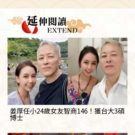
姜厚任小24歲女友智商146！獲台大3碩
博士