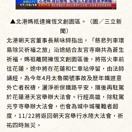
▲北港媽抵達擁恆文創園區。（圖／三立新
聞）
北港朝天宮董事長蔡咏鍀指出，「慈悲列車環
島除災祈福之旅」沿途結合友宮寺廟共為蒼生
祈福，媽祖離開擁恆文創園區後，將搭火車前
往花蓮，途中將在花蓮和仁車站停留，由法師
誦經，為今年4月太魯閣號事故及歷年鐵道意
外亡者祝禱，灑淨祈保鐵路平安，隨後再駐駕
於花蓮港天宮舉辦大法會。行經高雄，除駐駕
元亨寺舉辦大法會，也會為城中城罹難者超
度，11/22將返回朝天宮舉行水陸大法會，祈
祐四時無災。