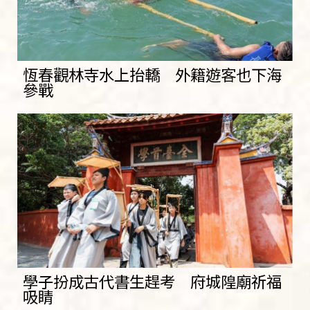
恆春觀林寺水上抬轎 外籍遊客也下海
參戰
學子扮成古代書生趕考 府城隍廟祈福
吸睛