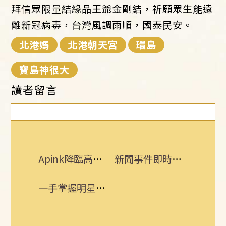
拜信眾限量結緣品王爺金剛結，祈願眾生能遠
離新冠病毒，台灣風調雨順，國泰民安。
北港媽
北港朝天宮
環島
寶島神很大
讀者留言
Apink降臨高雄 她新歌曝光：唱不好別發
新聞事件即時更新 所有消息一手掌握！
一手掌握明星動態 即刻下載娛樂星聞APP