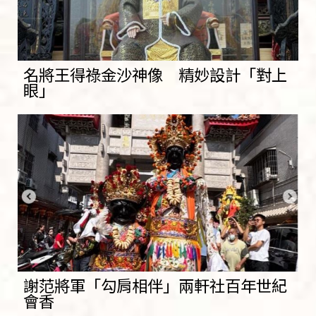
名將王得祿金沙神像 精妙設計「對上
眼」
謝范將軍「勾肩相伴」兩軒社百年世紀
會香