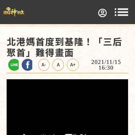
北港媽首度到基隆！「三后
聚首」難得畫面
2021/11/15
A-
A
A+
16:30