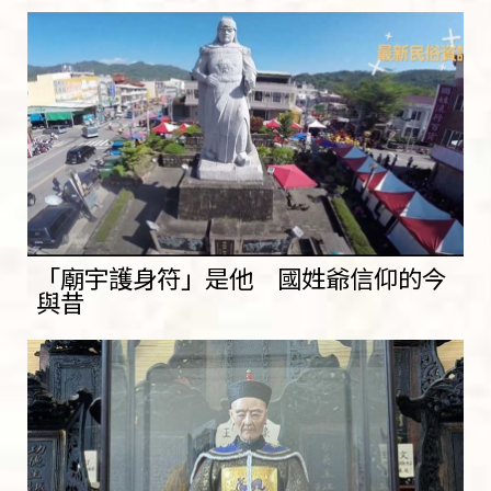
「廟宇護身符」是他 國姓爺信仰的今
與昔