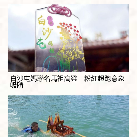
白沙屯媽聯名馬祖高粱 粉紅超跑意象
吸睛