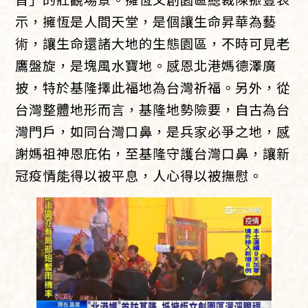
示，擁恆是人間天堂，是個讓生命昇華為藝
術，讓生命還諸大地的生態園區，不時可見老
鷹盤旋，是塊風水寶地。感恩北港媽德澤廣
披，特於基隆擇此福地為台灣祈福。另外，從
台灣整體地形而言，基隆地勢險要，自古為台
灣門戶，如同台灣口鼻，是兵家必爭之地，感
謝媽祖神恩庇佑，至基隆守護台灣口鼻，讓新
冠疫情能得以被平息，人心得以被撫慰。