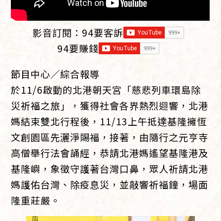
影音訂閱：
94要客訴
94要賺錢
節目中心／綜合報導
於11/6啟動的北港朝天宮「慈悲列車環島除
災祈福之旅」，獲得社會各界熱烈迴響，北港
媽結束雙北行程後，11/13上午抵達基隆擁恆
文創園區先灑淨賜福，接著，由隨行之元亨寺
高僧舉行法會誦經，恭請北港媽遙望基隆港及
基隆嶼，象徵守護著台灣口鼻，眾人祈請北港
媽護佑台灣、除疫息災，並敲響祈福鐘，場面
隆重莊嚴。