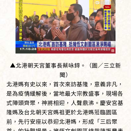
▲北港朝天宮董事長蔡咏鍀。（圖／三立新
聞）
北港媽有史以來，首次來訪基隆，意義非凡，
是為疫情緩解後，當地最大宗教盛事，現場各
式陣頭齊聚，神將相迎，人聲鼎沸。慶安宮基
隆媽及台北朝天宮媽祖更於北港媽蒞臨園區
前，先行安座以恭迎北港媽，形成「三后聚
首」的壯觀場景。擁恆文創園區總裁陳振豐表