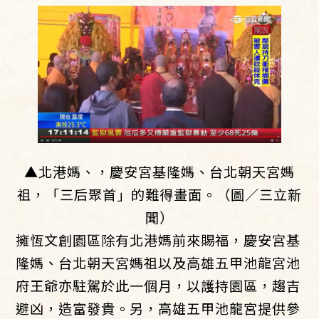
▲北港媽、，慶安宮基隆媽、台北朝天宮媽
祖，「三后聚首」的難得畫面。（圖／三立新
聞）
擁恆文創園區除有北港媽前來賜福，慶安宮基
隆媽、台北朝天宮媽祖以及高雄五甲池龍宮池
府王爺亦駐駕於此一個月，以護持園區，趨吉
避凶，造富發貴。另，高雄五甲池龍宮提供參