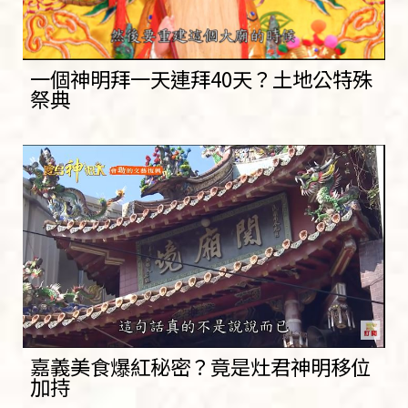
一個神明拜一天連拜40天？土地公特殊
祭典
嘉義美食爆紅秘密？竟是灶君神明移位
加持