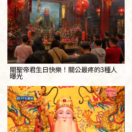
關聖帝君生日快樂！關公最疼的3種人
曝光