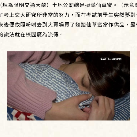
（現為陽明交通大學）土地公廟總是擺滿仙草蜜。（示意
了考上交大研究所非常的努力，而在考試前學生突然夢到
來後便依照吩咐去到大賣場買了幾瓶仙草蜜當作供品，最
的說法就在校園廣為流傳。