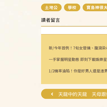
土地公
學校
寶島神很
讀者留言
新/今年首例！7旬女發燒、腹瀉染
一手掌握明星動態 即刻下載娛樂星
1/2機率淪陷！你是好男人還是渣
天龍中的天龍 天母跟