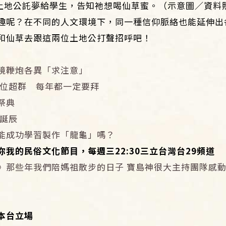
土地公託夢給學生，告知祂想喝仙草蜜。（示意圖／資料
趣呢？在不同的人文環境下，同一種信仰脈絡也能延伸出
和仙草去跟這兩位土地公打聲招呼吧！
境鞭炮各異「求注意」
地位超群 每年都一定要拜
祭典
」誕辰
能成功學習製作「龍龜」嗎？
我的民俗文化節目，每週三22:30三立台灣台29頻道
》那些年我們陪媽祖散步的日子 寶島神很大主持團隊感
：
本台立場