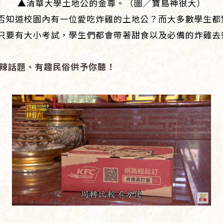
▲清華大學土地公的金尊。（圖／寶島神很大）
否知道校園內有一位愛吃炸雞的土地公？而大多數學生都
只要有大小考試，學生們都會帶著甜食以及必備的炸雞去
辣話題、有趣民俗供予你聽！