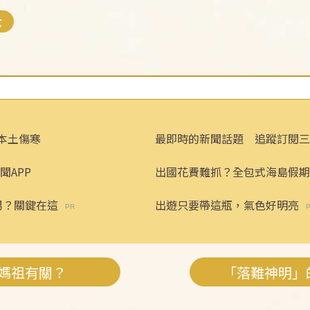
大
本土傷寒
最即時的新聞話題 追蹤訂閱三
聞APP
出國花費難抓？全包式海島假期
省心！
男？關鍵在這
出遊只要帶這瓶，氣色好明亮
媽祖有關？
「落難神明」