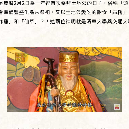
是農曆2月2日為一年裡首次祭拜土地公的日子，俗稱「
會準備豐盛供品來祭祀，又以土地公愛吃的甜食「麻糬」
炸雞」和「仙草」？！這兩位神明就是清華大學與交通大