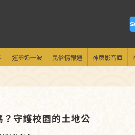
走
運勢追一波
民俗情報通
神麼影音庫
嗎？守護校園的土地公