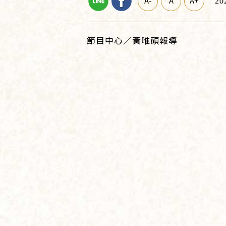
A-
A
A+
20
節目中心／黃唯碩報導