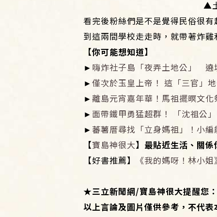
▲
看完後粉絲們是不是覺得民俗很有
到這兩間學校走走時，就帶著炸雞
【你可能想知道】
►
嗨炸社子島「夜弄土地公」 遶
►
僅次於玉皇上帝！ 這「三官」
►
離島元宵嘉年華！馬祖擺暝文化
►
面帶鐵甲勇猛超群！ 「沈祖公
►
蕃薯厝尋找「立身媽祖」！小編
【
寶島神很大
】最貼近生活、關係你
【好書推薦】
《我的媽呀！林小姐
★
三立新聞網/寶島神很大提醒您
以上言論及圖片僅供參考，不代表