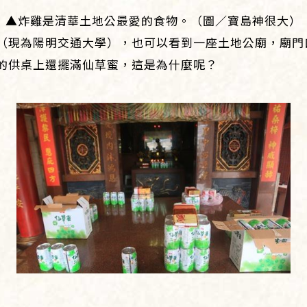
▲炸雞是清華土地公最愛的食物。（圖／寶島神很大）
（現為陽明交通大學），也可以看到一座土地公廟，廟門
的供桌上還擺滿仙草蜜，這是為什麼呢？