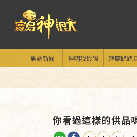
焦點新聞
神明我最瞭
拜廟趴趴
你看過這樣的供品