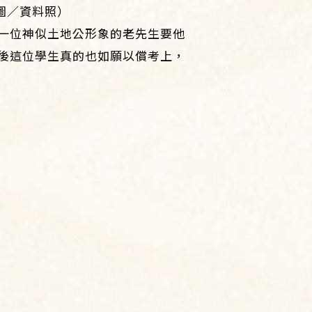
圖／資料照）
一位神似土地公形象的老先生要他
後這位學生真的也如願以償考上，