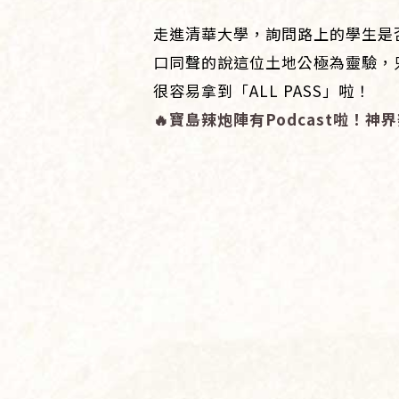
走進清華大學，詢問路上的學生是
口同聲的說這位土地公極為靈驗，
很容易拿到「ALL PASS」啦！
🔥
寶島辣炮陣有
Podcast
啦！神界