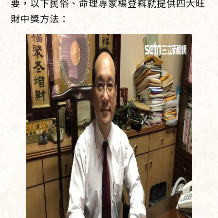
要，以下民俗、命理專家楊登嵙就提供四大旺
財中獎方法：