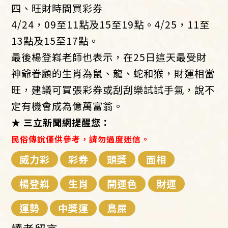
四、旺財時間買彩券
4/24，09至11點及15至19點。4/25，11至
13點及15至17點。
最後楊登嵙老師也表示，在25日這天最受財
神爺眷顧的生肖為鼠、龍、蛇和猴，財運相當
旺，建議可買張彩券或刮刮樂試試手氣，說不
定有機會成為億萬富翁。
★ 三立新聞網提醒您：
民俗傳說僅供參考，請勿過度迷信。
威力彩
彩券
頭獎
面相
楊登嵙
生肖
開運色
財運
運勢
中獎運
鳥屎