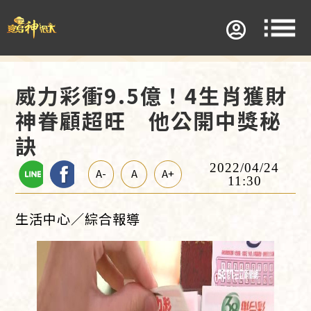
威力彩衝9.5億！4生肖獲財
神眷顧超旺 他公開中獎秘
訣
2022/04/24
A-
A
A+
11:30
生活中心／綜合報導