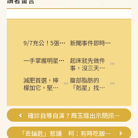
讀者留言
9/7充公！5張千萬發票沒人領 地點一次看
新聞事件即時更新 所有消息一手掌握！
一手掌握明星動態 即刻下載娛樂星聞APP
起床就先做件
事，沒三天小
腹就不見了!
減肥首選，檸
腹部脂肪的
肚子一天天變
檬加它，堅持
「剋星」找到
小！
一週，腰細
了，常吃這幾
了，瘦到你懷
物，吃走大肚
疑人生
囊，瘦出...
確診自導自演？周玉蔻出示簡訊反擊
「丟鑰匙」惹議 柯：有時吃飯會咬舌