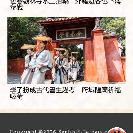
恆春觀林寺水上抬轎 外籍遊客也下海
參戰
學子扮成古代書生趕考 府城隍廟祈福
吸睛
Copyright ©2026 Sanlih E-Television All