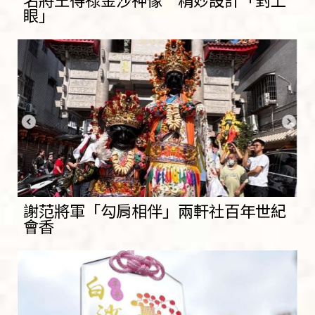
眼」
謝范將軍「勾肩相伴」兩軒社百年世紀
會香