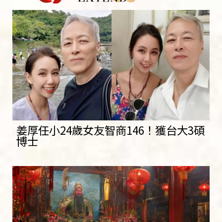
姜厚任小24歲女友智商146！獲台大3碩
博士