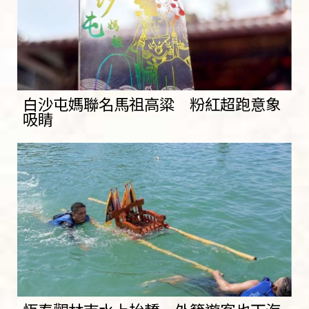
白沙屯媽聯名馬祖高粱 粉紅超跑意象
吸睛