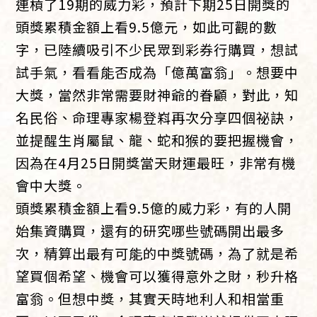
連槓了19期的威力彩，預計下期25日開獎的
頭獎累積金額上看9.5億元，如此可觀的數
字，已陸續吸引不少民眾到彩券行購買，想試
試手氣，看看能否成為「億萬富翁」。想要中
大獎，當然非常需要財神爺的眷顧，對此，知
名民俗、命理專家楊登嵙再次分享四個祕訣，
並提醒生肖屬鼠、龍、蛇和猴的要把握機會，
因為在4月25日開獎當天財運最旺，非常有機
會中大獎。
頭獎累積金額上看9.5億的威力彩，有的人開
始集資購買，還有的研究哪些號碼開出最多
次，精算出最有可能的中獎號碼，為了就是希
望買個希望、機會可以獲得意外之財，秒升格
富翁。但想中獎，其實天時地利人和相當重