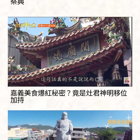
祭典
嘉義美食爆紅秘密？竟是灶君神明移位
加持