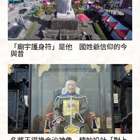
「廟宇護身符」是他 國姓爺信仰的今
與昔
名將王得祿金沙神像 精妙設計「對上