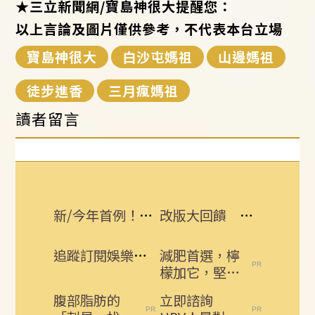
★
三立新聞網
/
寶島神很大提醒您：
以上言論及圖片僅供參考，不代表本台立場
寶島神很大
白沙屯媽祖
山邊媽祖
徒步進香
三月瘋媽祖
讀者留言
新/今年首例！7旬女發燒、腹瀉染本土傷寒
改版大回饋 熱門3C大獎接力送
追蹤訂閱娛樂星聞 給你最即時的娛樂星鮮事
減肥首選，檸
檬加它，堅持
一週，腰細
腹部脂肪的
立即諮詢
了，瘦到你懷