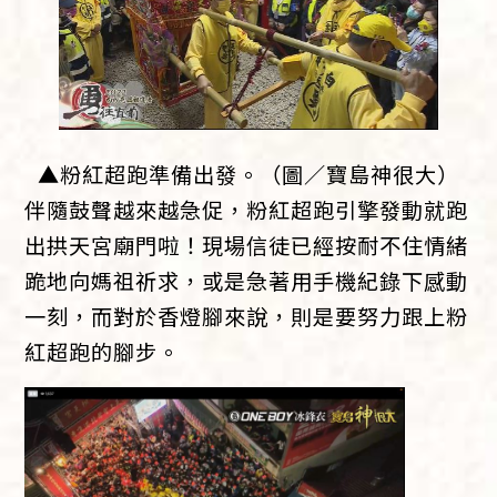
▲粉紅超跑準備出發。（圖／寶島神很大）
伴隨鼓聲越來越急促，粉紅超跑引擎發動就跑
出拱天宮廟門啦！現場信徒已經按耐不住情緒
跪地向媽祖祈求，或是急著用手機紀錄下感動
一刻，而對於香燈腳來說，則是要努力跟上粉
紅超跑的腳步。