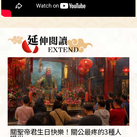
關聖帝君生日快樂！關公最疼的3種人