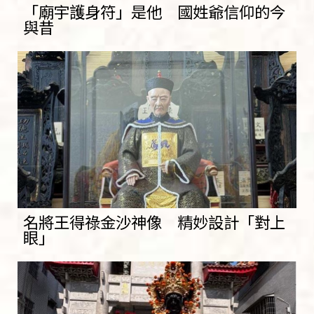
「廟宇護身符」是他 國姓爺信仰的今
與昔
名將王得祿金沙神像 精妙設計「對上
眼」