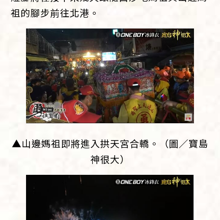
祖的腳步前往北港。
▲山邊媽祖即將進入拱天宮合轎。（圖／寶島
神很大）