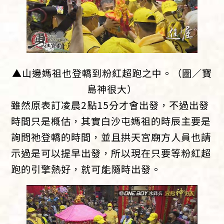
▲山邊媽祖也登轎到粉紅超跑之中。（圖／寶
島神很大）
雖然原表訂凌晨2點15分才會出發，不過出發
時間只是概估，其實白沙屯媽祖的時辰主要是
詢問祂登轎的時間，並且拱天宮廟方人員也請
示過是可以提早出發，所以現在只要等粉紅超
跑的引擎熱好，就可能隨時出發。