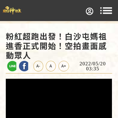
粉紅超跑出發！白沙屯媽祖
進香正式開始！空拍畫面感
動眾人
2022/05/20
A-
A
A+
03:35