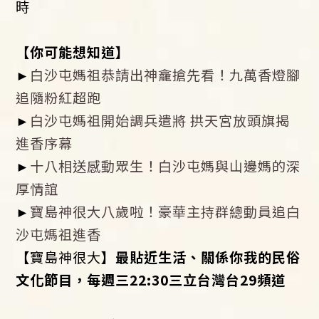
時
【你可能想知道】
►
白沙屯媽祖恭請出神龕搶先看！九萬香燈腳
追隨粉紅超跑
►
白沙屯媽祖開始調兵遣將 拱天宮放頭旗揭
進香序幕
►
十八相送感動眾生！白沙屯媽與山邊媽的深
厚情誼
►
寶島神很大八歲啦！豪華主持群總動員追白
沙屯媽祖進香
【
寶島神很大
】最貼近生活、關係你我的民俗
文化節目，每週三
22:30
三立台灣台
29
頻道