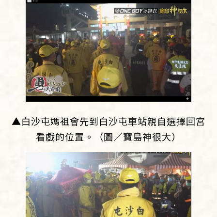
▲白沙屯媽祖會先到白沙屯車站親自選擇回宮
看戲的位置。（圖／寶島神很大）