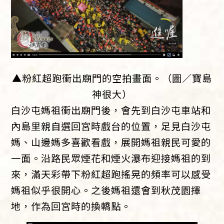
▲粉紅超跑衝出廟門的空拍畫面。（圖／寶島
神很大）
白沙屯媽祖衝出廟門後，會先到白沙屯車站和
內島里親自選回宮時戲台的位置，足見白沙屯
媽、山邊媽多喜歡看戲，展開媽祖親民可愛的
一面。沿路民眾煙花和煙火瀑布迎接媽祖的到
來，滿天彩帶下粉紅超跑搖晃的頻率可以感受
媽祖似乎很開心。之後媽祖還會到秋茂園擇
地，作為回宮時的換轎點。