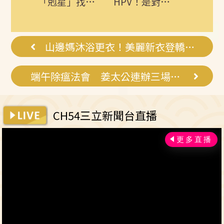
「剋星」找到
HPV！是對自
疑人生
了，常吃這幾
己健康最好的
物，吃走大肚
投資，把握現
囊，瘦出...
在不嫌晚...
山邊媽沐浴更衣！美麗新衣登轎出發
端午除瘟法會 姜太公連辦三場祈福
CH54三立新聞台直播