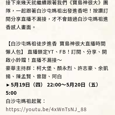
接下來幾天就繼續跟著我們《寶島神很大》團
隊，一起跟著白沙屯媽祖出發進香吧！按讚訂
閱分享直播不漏接，才不會錯過白沙屯媽祖進
香感人畫面。
【白沙屯媽祖徒步進香 寶島神很大直播時間
懶人包】 直播鎖定YT、FB！訂閱、分享、開
啟小鈴鐺！直播不漏接～
豪華主持群：柯大堡、顏永烈、許志豪、余凱
揚、陳孟賢、曾甜、阿白
►
5
月
19
日（四）
22:00
～
5
月
20
日（五）
5:00
白沙屯媽祖起駕：
https://youtu.be/4xWnTsNJ_88