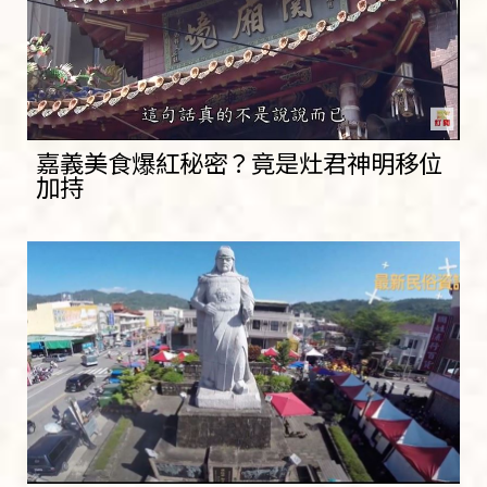
嘉義美食爆紅秘密？竟是灶君神明移位
加持