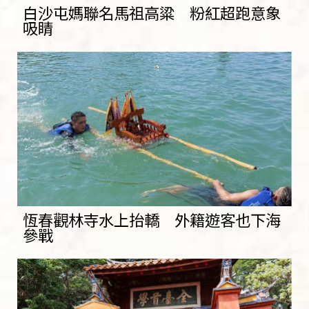
白沙屯媽聯名馬祖高粱 粉紅超跑意象
吸睛
恆春觀林寺水上抬轎 外籍遊客也下海
參戰