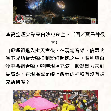
▲高空煙火點亮白沙屯夜空。（圖／寶島神很
大）
山邊媽祖進入拱天宮後，在現場音樂、信眾吶
喊下成功從大轎換到粉紅超跑之中，順利與白
沙屯媽祖合轎，頓時現場充滿一股凝聚力來到
最高點，在現場或是線上觀看的神粉有沒有被
感動到呢？