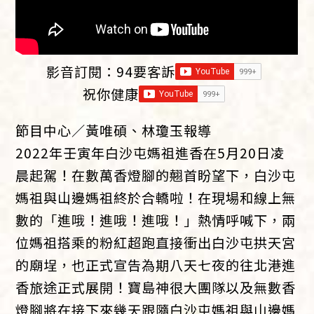
影音訂閱：
94要客訴
祝你健康
節目中心／黃唯碩、林瓊玉報導
2022年壬寅年白沙屯媽祖進香在5月20日凌
晨起駕！在數萬香燈腳的翹首盼望下，白沙屯
媽祖與山邊媽祖終於合轎啦！在現場和線上無
數的「進哦！進哦！進哦！」熱情呼喊下，兩
位媽祖搭乘的粉紅超跑直接衝出白沙屯拱天宮
的廟埕，也正式宣告為期八天七夜的往北港進
香旅途正式展開！寶島神很大團隊以及無數香
燈腳將在接下來幾天跟隨白沙屯媽祖與山邊媽