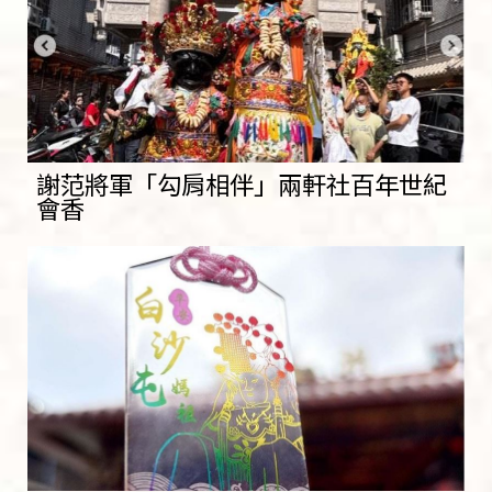
謝范將軍「勾肩相伴」兩軒社百年世紀
會香