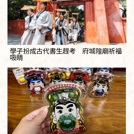
學子扮成古代書生趕考 府城隍廟祈福
吸睛