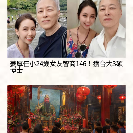
姜厚任小24歲女友智商146！獲台大3碩
博士