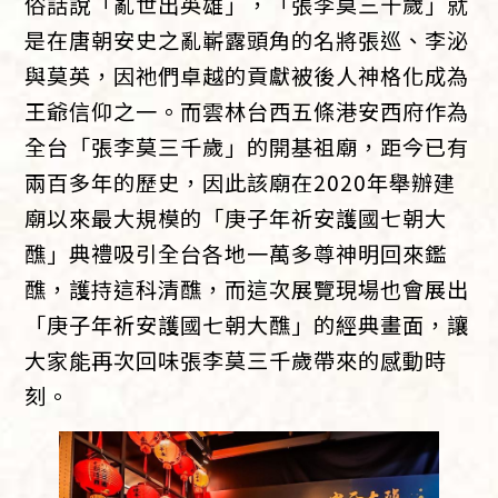
俗話說「亂世出英雄」，「張李莫三千歲」就
是在唐朝安史之亂嶄露頭角的名將張巡、李泌
與莫英，因祂們卓越的貢獻被後人神格化成為
王爺信仰之一。而雲林台西五條港安西府作為
全台「張李莫三千歲」的開基祖廟，距今已有
兩百多年的歷史，因此該廟在2020年舉辦建
廟以來最大規模的「庚子年祈安護國七朝大
醮」典禮吸引全台各地一萬多尊神明回來鑑
醮，護持這科清醮，而這次展覽現場也會展出
「庚子年祈安護國七朝大醮」的經典畫面，讓
大家能再次回味張李莫三千歲帶來的感動時
刻。