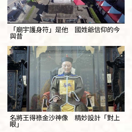
「廟宇護身符」是他 國姓爺信仰的今
與昔
名將王得祿金沙神像 精妙設計「對上
眼」