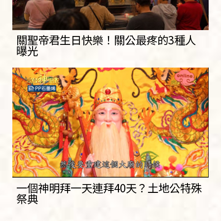
關聖帝君生日快樂！關公最疼的3種人
曝光
一個神明拜一天連拜40天？土地公特殊
祭典