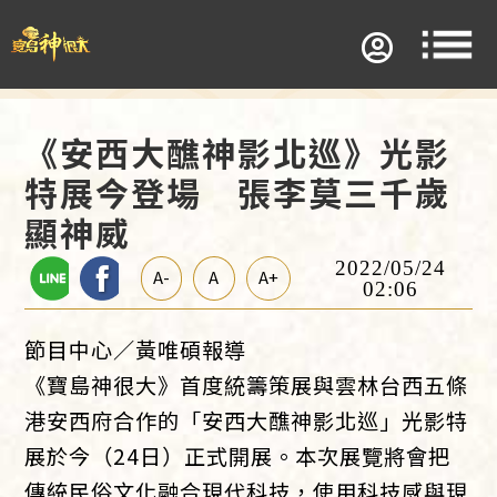
《安西大醮神影北巡》光影
特展今登場 張李莫三千歲
顯神威
2022/05/24
A-
A
A+
02:06
節目中心／黃唯碩報導
《寶島神很大》首度統籌策展與雲林台西五條
港安西府合作的「安西大醮神影北巡」光影特
展於今（24日）正式開展。本次展覽將會把
傳統民俗文化融合現代科技，使用科技感與現