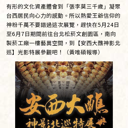
有形的文化資產體會到「張李莫三千歲」凝聚
台西居民向心力的感動。所以熱愛王爺信仰的
神粉千萬不要錯過這次展覽，趕快在5月24日
至6月7日期間前往台北松菸文創園區，南向
製菸工廠一樓藝異空間，到【安西大醮神影北
巡】光影特展參觀吧！（黃唯碩報導）