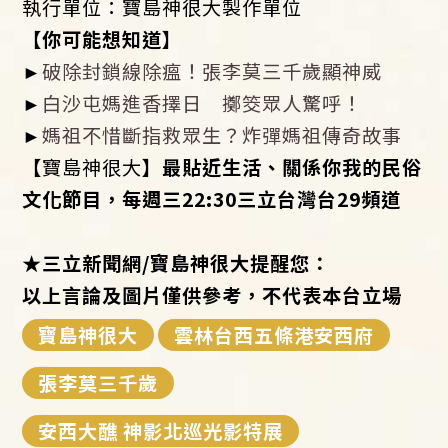
執行單位：寶島神很大製作單位
【你可能想知道】
►
破除封鎖線除瘟！張李莫三千歲顯神威
►
白沙屯媽進香擇日 擲筊眾人驚呼！
►
媽祖不惜斷指救眾生？炸彈媽祖傳奇故事
【
寶島神很大
】最貼近生活、關係你我的民俗
文化節目，每週三22:30
三立台灣台29
頻道
★
三立新聞網/
寶島神很大提醒您：
以上言論及圖片僅供參考，不代表本台立場
寶島神很大
雲林台西五條港安西府
張李莫三千歲
安西大醮 神影北巡光影特展