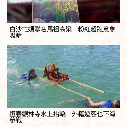
白沙屯媽聯名馬祖高粱 粉紅超跑意象
吸睛
恆春觀林寺水上抬轎 外籍遊客也下海
參戰