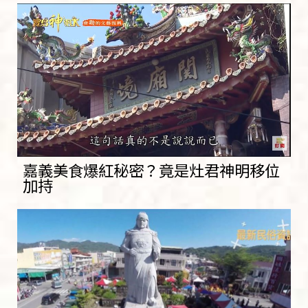
嘉義美食爆紅秘密？竟是灶君神明移位
加持