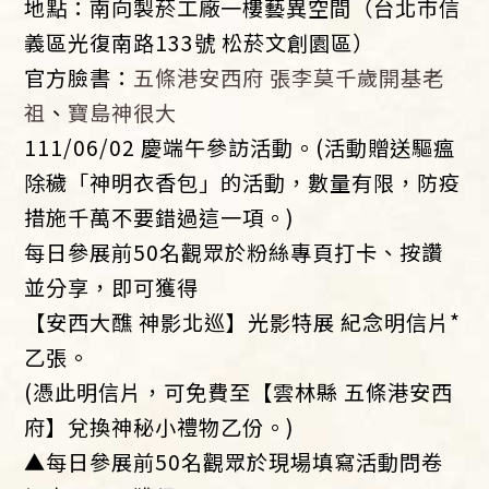
地點：南向製菸工廠一樓藝異空間（台北市信
義區光復南路133號 松菸文創園區）
官方臉書：
五條港安西府 張李莫千歲開基老
祖
、
寶島神很大
111/06/02 慶端午參訪活動。(活動贈送驅瘟
除穢「神明衣香包」的活動，數量有限，防疫
措施千萬不要錯過這一項。)
每日參展前50名觀眾於粉絲專頁打卡、按讚
並分享，即可獲得
【安西大醮 神影北巡】光影特展 紀念明信片*
乙張。
(憑此明信片，可免費至【雲林縣 五條港安西
府】兌換神秘小禮物乙份。)
▲每日參展前50名觀眾於現場填寫活動問卷