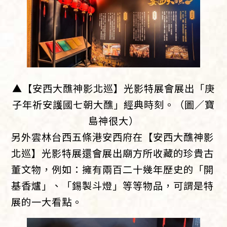
▲【安西大醮神影北巡】光影特展會展出「庚
子年祈安護國七朝大醮」經典時刻。（圖／寶
島神很大）
另外雲林台西五條港安西府在【安西大醮神影
北巡】光影特展還會展出廟方所收藏的珍貴古
董文物，例如：擁有兩百二十幾年歷史的「開
基香爐」、「錫製斗燈」等等物品，可謂是特
展的一大看點。