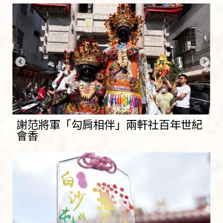
謝范將軍「勾肩相伴」兩軒社百年世紀
會香