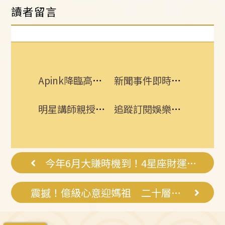
讀者留言
Apink降臨高雄 她新歌曝光：唱不好別發
新聞事件即時更新 所有消息一手掌握！
明星講師親授！醒吾三立學院打造影視新星
追蹤訂閱娛樂星聞 給你最即時的娛樂星鮮事
今年6月大賺時機到！4星座財運亨通
震撼！億級心意迎媽祖 二十層樓吊炮