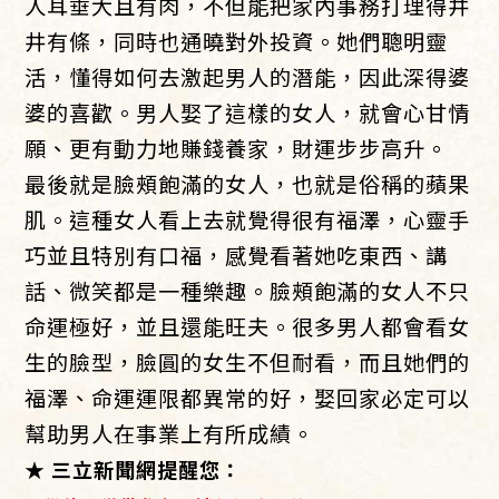
人耳垂大且有肉，不但能把家內事務打理得井
井有條，同時也通曉對外投資。她們聰明靈
活，懂得如何去激起男人的潛能，因此深得婆
婆的喜歡。男人娶了這樣的女人，就會心甘情
願、更有動力地賺錢養家，財運步步高升。
最後就是臉頰飽滿的女人，也就是俗稱的蘋果
肌。這種女人看上去就覺得很有福澤，心靈手
巧並且特別有口福，感覺看著她吃東西、講
話、微笑都是一種樂趣。臉頰飽滿的女人不只
命運極好，並且還能旺夫。很多男人都會看女
生的臉型，臉圓的女生不但耐看，而且她們的
福澤、命運運限都異常的好，娶回家必定可以
幫助男人在事業上有所成績。
★ 三立新聞網提醒您：