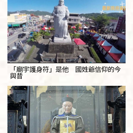
「廟宇護身符」是他 國姓爺信仰的今
與昔