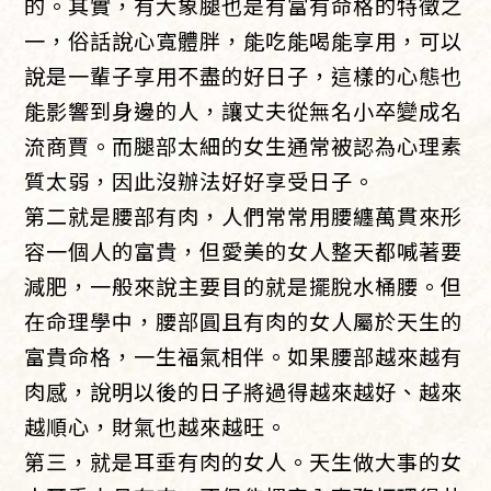
的。其實，有大象腿也是有富有命格的特徵之
一，俗話說心寬體胖，能吃能喝能享用，可以
說是一輩子享用不盡的好日子，這樣的心態也
能影響到身邊的人，讓丈夫從無名小卒變成名
流商賈。而腿部太細的女生通常被認為心理素
質太弱，因此沒辦法好好享受日子。
第二就是腰部有肉，人們常常用腰纏萬貫來形
容一個人的富貴，但愛美的女人整天都喊著要
減肥，一般來說主要目的就是擺脫水桶腰。但
在命理學中，腰部圓且有肉的女人屬於天生的
富貴命格，一生福氣相伴。如果腰部越來越有
肉感，說明以後的日子將過得越來越好、越來
越順心，財氣也越來越旺。
第三，就是耳垂有肉的女人。天生做大事的女