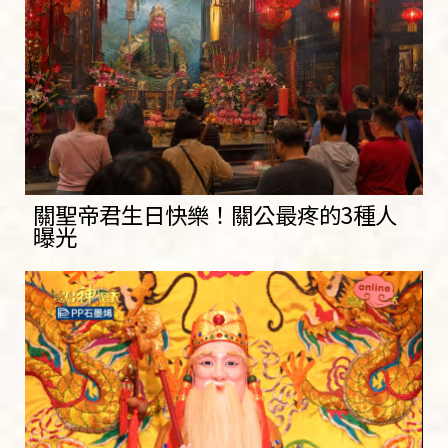
關聖帝君生日快樂！關公最疼的3種人
曝光