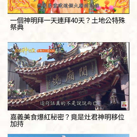
一個神明拜一天連拜40天？土地公特殊
祭典
嘉義美食爆紅秘密？竟是灶君神明移位
加持