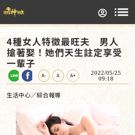
4種女人特徵最旺夫 男人
搶著娶！她們天生註定享受
一輩子
2022/05/25
A-
A
A+
09:18
生活中心／綜合報導