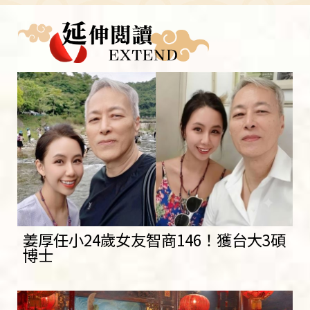
姜厚任小24歲女友智商146！獲台大3碩
博士