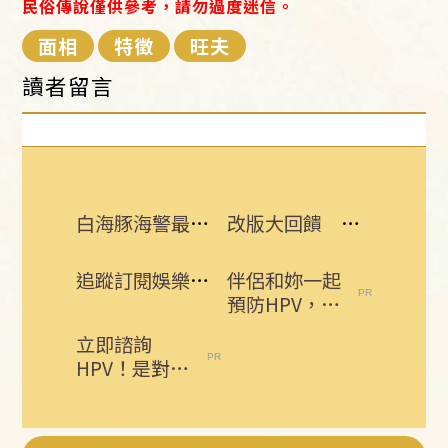
民俗傳說僅供參考，請勿過度迷信。
面相
特徵
旺夫
讀者留言
白海豚海警最快這時解除！9日颱風假一覽
改版大回饋 熱門3C大獎接力送
追蹤訂閱娛樂星聞 給你最即時的娛樂星鮮事
伴侶和妳一起
預防HPV，才
有資格說愛
立即諮詢
妳！
HPV！是對自
己健康最好的
投資，把握現
在不嫌晚...