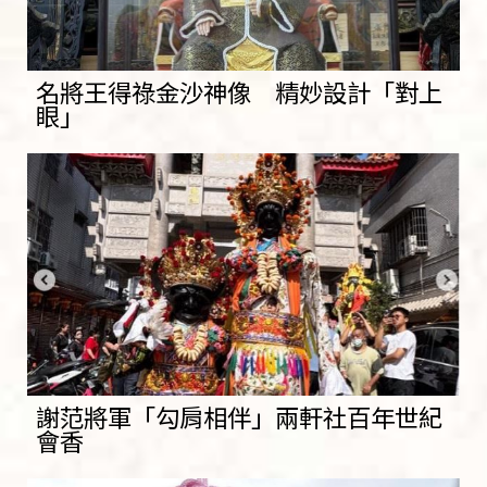
名將王得祿金沙神像 精妙設計「對上
眼」
謝范將軍「勾肩相伴」兩軒社百年世紀
會香