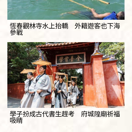
恆春觀林寺水上抬轎 外籍遊客也下海
參戰
學子扮成古代書生趕考 府城隍廟祈福
吸睛