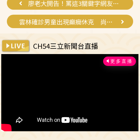
廖老大開告！罵這3關鍵字網友倒楣了
雲林確診男童出現癲癇休克 尚未脫險
CH54三立新聞台直播