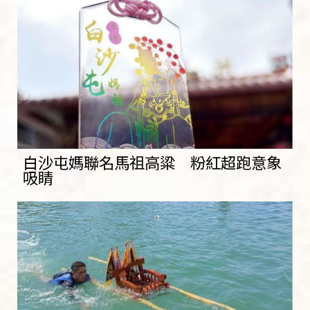
白沙屯媽聯名馬祖高粱 粉紅超跑意象
吸睛