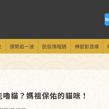
走
運勢追一波
民俗情報通
神麼影音庫
能嚕貓？媽祖保佑的貓咪！