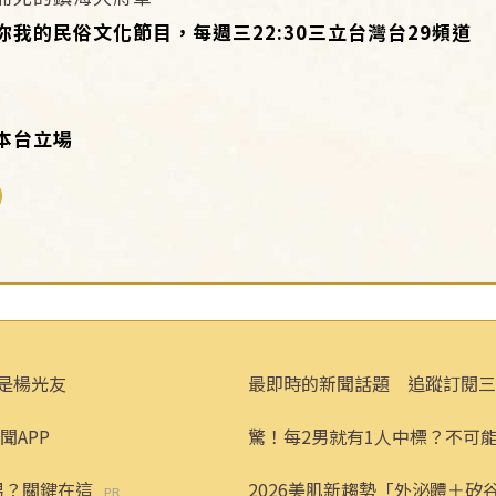
你我的民俗文化節目，每週三
22:30
三立台灣台
29
頻道
：
本台立場
是楊光友
最即時的新聞話題 追蹤訂閱三
聞APP
驚！每2男就有1人中標？不可
男？關鍵在這
2026美肌新趨勢「外泌體＋矽