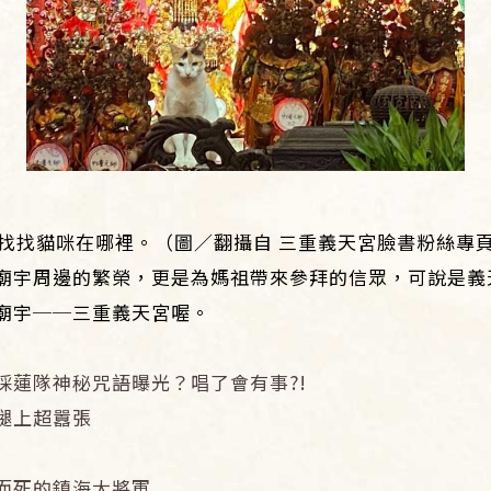
找找貓咪在哪裡。（圖／翻攝自 三重義天宮臉書粉絲專
廟宇周邊的繁榮，更是為媽祖帶來參拜的信眾，可說是義
廟宇──三重義天宮喔。
採蓮隊神秘咒語曝光？唱了會有事?!
腿上超囂張
而死的鎮海大將軍