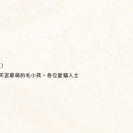
頁）
天宮最萌的毛小孩。各位愛貓人士