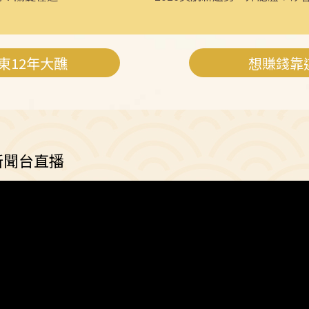
新世代
東12年大醮
想賺錢靠
新聞台直播