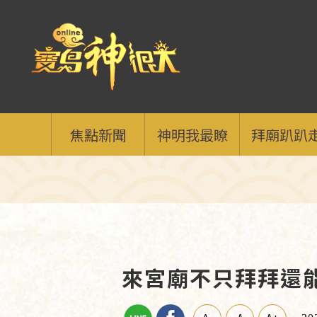
焦點新聞
神明我最瞭
拜廟趴趴
來宮廟不只拜拜還