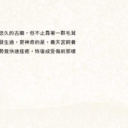
）
悠久的古廟，但不止靠著一群毛茸
發生過，更神奇的是，義天宮飼養
勢竟快速痊癒，恢復成受傷前那樣