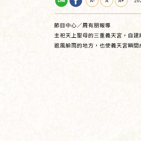
A-
A
A+
20
節目中心／周有朋報導
主祀天上聖母的三重義天宮，自建
遮風躲雨的地方，也使義天宮瞬間