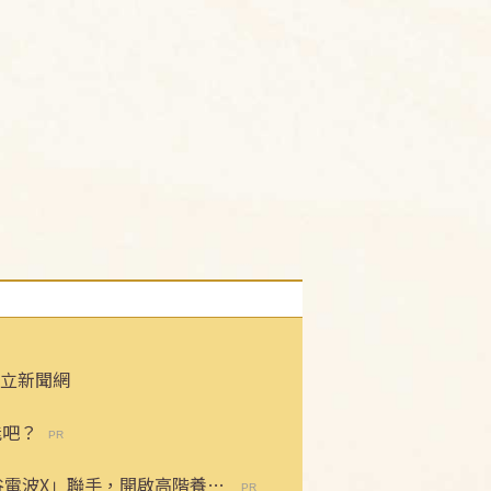
立新聞網
能吧？
谷電波X」聯手，開啟高階養膚