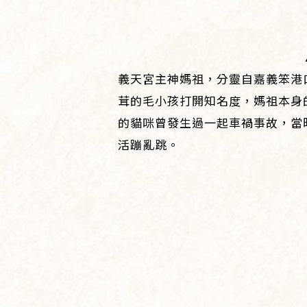
義天宮主神媽祖，分靈自嘉義笨港
茸的毛小孩打開知名度，媽祖本身
的貓咪曾發生過一起車禍事故，當
活蹦亂跳。