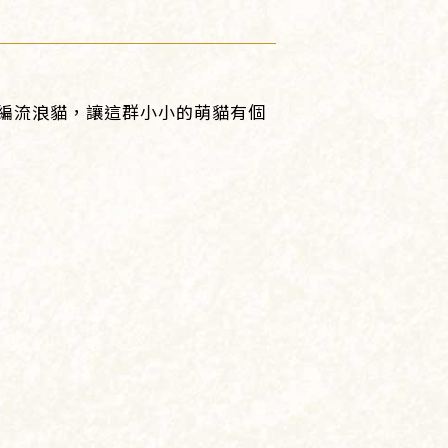
編流浪貓，讓這群小小的萌貓有個