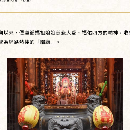
22/06/28 10:00
廟以來，便遵循媽祖娘娘慈悲大愛、福佑四方的精神，收
成為網路熱搜的「貓廟」。