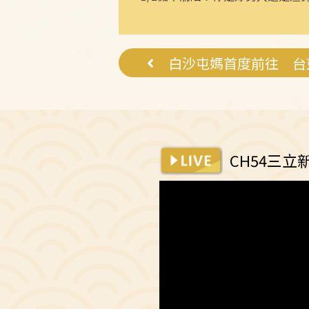
白沙屯媽首度前往 台
CH54三立