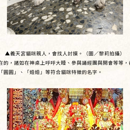
▲義天宮貓咪親人，會找人討摸。（圖／黎莉拍攝）
在的，諸如在神桌上呼呼大睡、參與誦經團與開會等等，
「圓圓」、「妞妞」等符合貓咪特徵的名字。