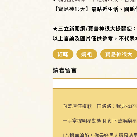
【
寶島神很大
】最貼近生活、關係
★
三立新聞網
/
寶島神很大提醒您
以上言論及圖片僅供參考，不代表
貓咪
媽祖
寶島神很大
讀者留言
向姜厚任道歉 田路路：我要找的
一手掌握明星動態 即刻下載娛樂星
1/2機率淪陷！你是好男人還是渣