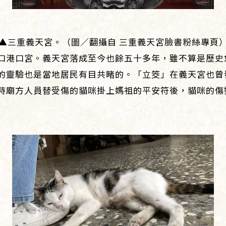
▲三重義天宮。（圖／翻攝自 三重義天宮臉書粉絲專頁
口港口宮。義天宮落成至今也餘五十多年，雖不算是歷史
的靈驗也是當地居民有目共睹的。「立筊」在義天宮也曾
時廟方人員替受傷的貓咪掛上媽祖的平安符後，貓咪的傷