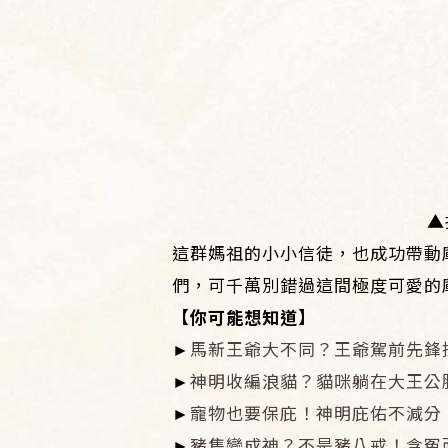
▲
這群媽祖的小小信徒，也成功帶動
們，可千萬別錯過這間極度可愛的
【你可能想知道】
►​
馬新王爺大不同？王爺駕前先鋒
►
神明收編浪貓？貓咪躺在大王公
►
寵物也要保庇！神明庇佑不減分
►
豬隻變成神？不是豬八戒！含冤