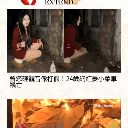
曾怒砸觀音像打假！24歲網紅姜小柔車
禍亡