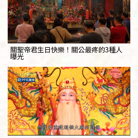
關聖帝君生日快樂！關公最疼的3種人
曝光