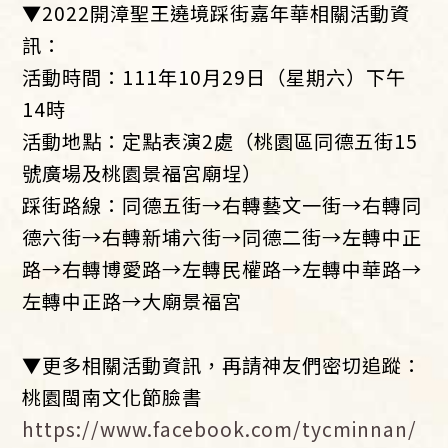
▼2022開漳聖王遶境踩街嘉年華相關活動資
訊：
活動時間：111年10月29日（星期六）下午
14時
活動地點：定點表演2處（桃園區同德五街15
號廣場及桃園景福宮廟埕）
踩街路線：同德五街→右轉藝文一街→右轉同
德六街→右轉新埔六街→同德二街→左轉中正
路→右轉博愛路→左轉民權路→左轉中華路→
左轉中正路→大廟景福宮
▼更多相關活動資訊，再請神友們密切追蹤：
桃園閩南文化節臉書
https://www.facebook.com/tycminnan/