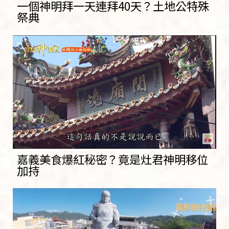
一個神明拜一天連拜40天？土地公特殊
祭典
嘉義美食爆紅秘密？竟是灶君神明移位
加持