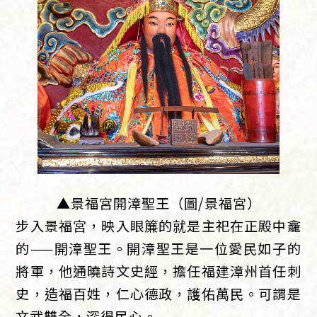
▲景福宮開漳聖王（圖/景福宮）
步入景福宮，映入眼簾的就是主祀在正殿中龕
的——開漳聖王。開漳聖王是一位愛民如子的
將軍，他通曉詩文史經，擔任福建漳州首任刺
史，造福百姓，仁心德政，護佑萬民。可謂是
文武雙全，深得民心。