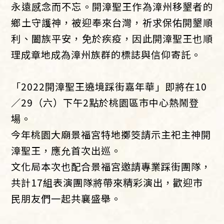
永遠感念而不忘。開漳聖王作為漳州移墾者的
鄉土守護神，被迎奉來台灣，祈求保佑開墾順
利、闔族平安，免於疾疫，因此開漳聖王也順
理成章地成為漳州族群的標誌與信仰寄託。
「2022開漳聖王遶境踩街嘉年華」即將在10
／29（六）下午2點於桃園區市中心熱鬧登
場。
今年桃園大廟景福宮特地擲筊請示主祀主神開
漳聖王，應允首次出巡。
文化局本次也配合景福宮邀請專業踩街團隊，
共計17組表演團隊將帶來精彩演出，歡迎市
民朋友們一起共襄盛舉。