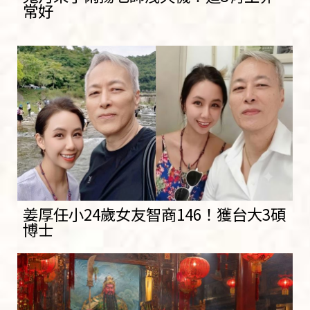
常好
姜厚任小24歲女友智商146！獲台大3碩
博士