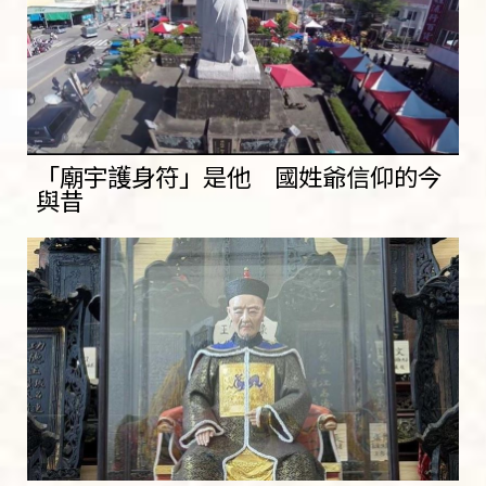
「廟宇護身符」是他 國姓爺信仰的今
與昔