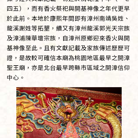
四五），而有香火祭祀與開基神像之年代更早
於此前。本地於康熙年間即有漳州南靖吳姓、
龍溪謝姓等拓墾，續又有漳州龍溪郭光天宗族
及漳浦陳華壇宗族，自漳州原鄉迎來香火與開
基神像至此。且有文獻記載及家族傳述歷歷可
證，是故較可確信本廟為桃園地區最早之開漳
聖王廟，亦是北台最早跨縣市區域之開漳信仰
中心。