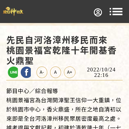
先民自河洛漳州移民而來
桃園景福宮乾隆十年開基香
火鼎聖
2022/10/24
A-
A
A+
22:16
節目中心／綜合報導
桃園景福宮為台灣開漳聖王信仰一大重鎮，位
於桃園市中心，香火鼎盛，所在之地自清初以
來即是全台河洛漳州移民聚居密度最高之處。
據考證與文獻記載，初建於清乾隆十年（一七