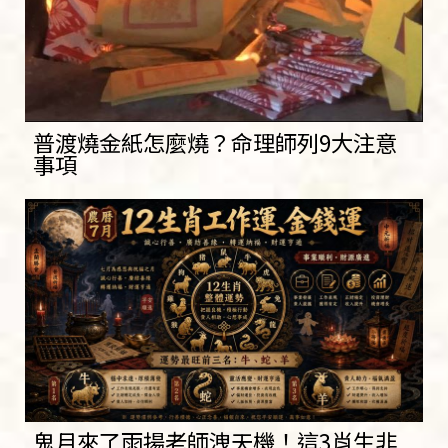
普渡燒金紙怎麼燒？命理師列9大注意
事項
鬼月來了雨揚老師洩天機！這3肖生非