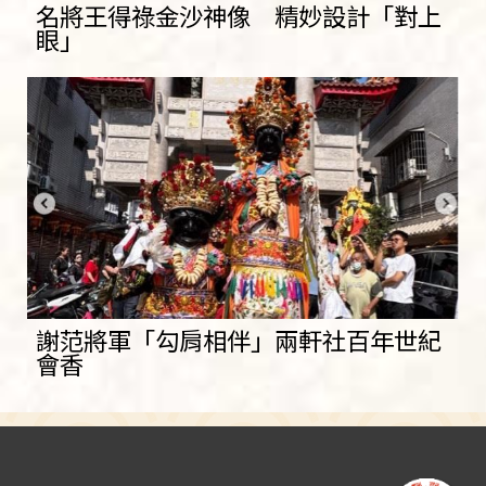
名將王得祿金沙神像 精妙設計「對上
眼」
謝范將軍「勾肩相伴」兩軒社百年世紀
會香