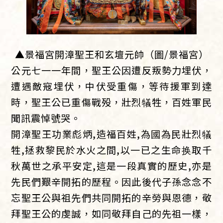
▲景福宮開漳聖王和玄壇元帥（圖/景福宮）
公元七一一年間，聖王公因遭反叛勢力埋伏，
遭遇敵寇埋伏，中伏受重傷，等待援軍到達
時，聖王公已重傷戰殁，壯烈犠牲，百姓軍民
聞訊震悼號哭。
開漳聖王功業彪炳,造福百姓,為國為民壯烈犠
牲,拯救黎民於水火之間,以一已之生命换取千
秋萬世之承平安定,這是一段真實的歷史,亦是
先民們艱辛開拓的歷程。因此後代子孫念念不
忘聖王公與祖先們共同開拓的辛勞與恩德，敬
拜聖王公的虔誠，如同敬拜自己的先祖一樣，