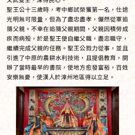
聖王公十三歲時，考中鄉試榮獲第一名，仕途
光明無可限量，但為了盡忠盡孝，儼然從軍追
隨父親。不幸在追隨父親期間，父親因積勞成
疾而病殁，於是聖王便自繼父職，盡忠職守，
繼續完成父親的任務。聖王公戮力從事，並且
引進了中原的農耕水利技術，且提倡教育，開
辦了當時最早的書院，使地方愈發富裕，百姓
安樂無憂，使漢人於漳州地區得以立足。