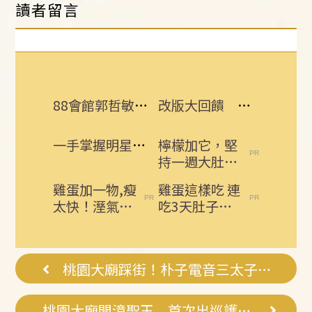
讀者留言
88會館郭哲敏保妻小豪宅！高院:繳2億可撤
改版大回饋 熱門3C大獎接力送
一手掌握明星動態 即刻下載娛樂星聞APP
檸檬加它，堅
持一週大肚腩
不見了，重新
雞蛋加一物,瘦
雞蛋這樣吃 連
回到45公斤
太快！溼氣排
吃3天肚子平
出了,大肚腩也
了，大肚腩不
偷偷溜走了
見了，脂肪沒
了！
桃園大廟踩街！朴子電音三太子嗨全場
桃園大廟開漳聖王 首次出巡護鄉佑民！