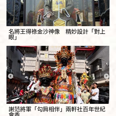
名將王得祿金沙神像 精妙設計「對上
眼」
謝范將軍「勾肩相伴」兩軒社百年世紀
會香