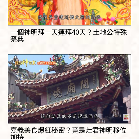
一個神明拜一天連拜40天？土地公特殊
祭典
嘉義美食爆紅秘密？竟是灶君神明移位
加持