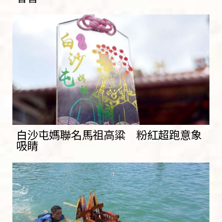
白沙屯媽聯名馬祖高粱 粉紅超跑意象
吸睛