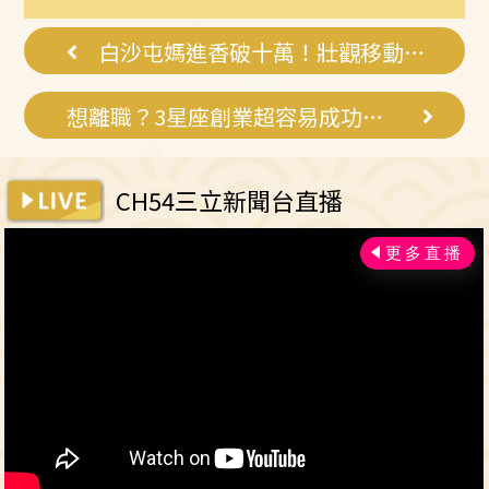
白沙屯媽進香破十萬！壯觀移動長城將啟動
想離職？3星座創業超容易成功 喜迎巨富
CH54三立新聞台直播