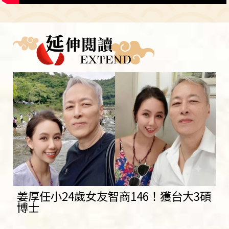
姜厚任小24歲女友智商146！獲台大3碩
博士