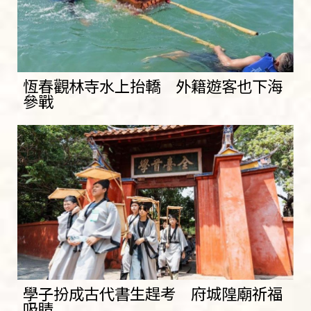
恆春觀林寺水上抬轎 外籍遊客也下海
參戰
學子扮成古代書生趕考 府城隍廟祈福
吸睛