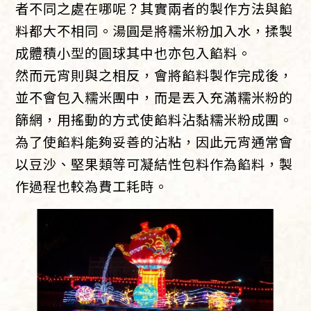
者不同之處在哪呢？其實兩者的製作方法與餡
料都大不相同。湯圓是將糯米粉加入水，揉製
成體積小型的圓球其中也亦包入餡料。
然而元宵則與之相反，會將餡料製作完成後，
並不會包入糯米團中，而是丟入充滿糯米粉的
篩網，用搖動的方式使餡料沾黏糯米粉成團。
為了使餡料能夠妥善的沾粘，因此元宵通常會
以豆沙、堅果類等可凝結性包料作為餡料，製
作過程也較為費工耗時。