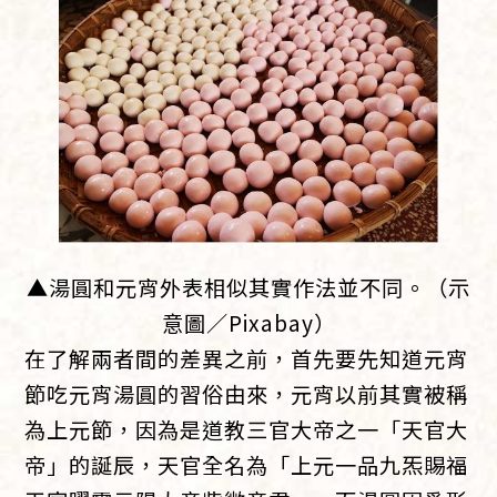
▲湯圓和元宵外表相似其實作法並不同。（示
意圖／Pixabay）
在了解兩者間的差異之前，首先要先知道元宵
節吃元宵湯圓的習俗由來，元宵以前其實被稱
為上元節，因為是道教三官大帝之一「天官大
帝」的誕辰，天官全名為「上元一品九炁賜福