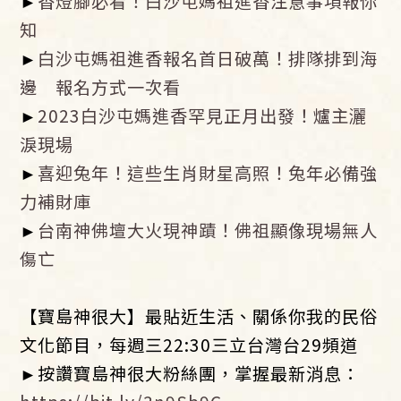
►
香燈腳必看！白沙屯媽祖進香注意事項報你
知
►
白沙屯媽祖進香報名首日破萬！排隊排到海
邊 報名方式一次看
►
2023白沙屯媽進香罕見正月出發！爐主灑
淚現場
►
喜迎兔年！這些生肖財星高照！兔年必備強
力補財庫
►
台南神佛壇大火現神蹟！佛祖顯像現場無人
傷亡
【寶島神很大】最貼近生活、關係你我的民俗
文化節目，每週三22:30三立台灣台29頻道
►按讚寶島神很大粉絲團，掌握最新消息：