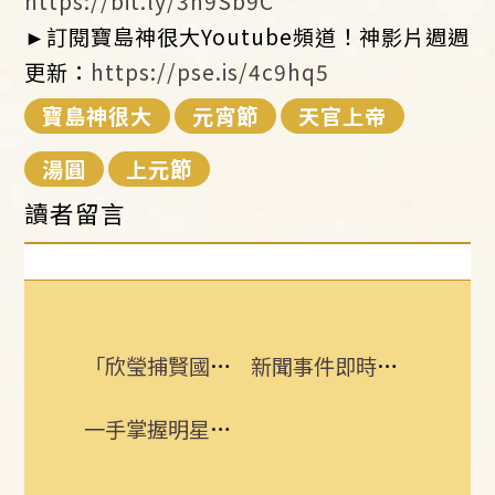
https://bit.ly/3n9Sb9C
►訂閱寶島神很大Youtube頻道！神影片週週
更新：
https://pse.is/4c9hq5
寶島神很大
元宵節
天官上帝
湯圓
上元節
讀者留言
「欣瑩捕賢國昌在後? 」她揭藍白新竹亂局
新聞事件即時更新 所有消息一手掌握！
一手掌握明星動態 即刻下載娛樂星聞APP