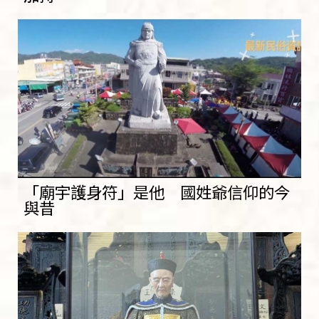
「廟宇護身符」是他 國姓爺信仰的今
與昔