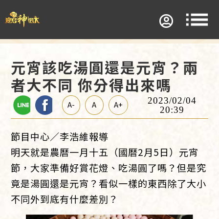
元宵該吃湯圓還是元宵？兩
者大不同 你分得出來嗎
2023/02/04
A-
A
A+
20:39
節目中心／李浩維報導
明天就是農曆一月十五（國曆2月5日）元宵
節，大家準備好賞花燈、吃湯圓了嗎？但是究
竟是湯圓還是元宵？看似一樣的東西除了大小
不同外到底有什麼差別？