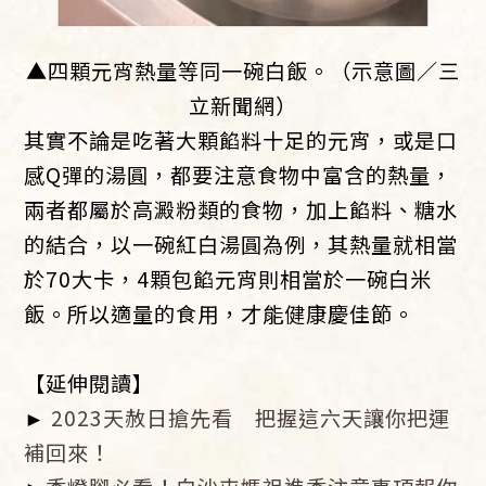
▲四顆元宵熱量等同一碗白飯。（示意圖／三
立新聞網）
其實不論是吃著大顆餡料十足的元宵，或是口
感Q彈的湯圓，都要注意食物中富含的熱量，
兩者都屬於高澱粉類的食物，加上餡料、糖水
的結合，以一碗紅白湯圓為例，其熱量就相當
於70大卡，4顆包餡元宵則相當於一碗白米
飯。所以適量的食用，才能健康慶佳節。
【延伸閱讀】
►
2023天赦日搶先看 把握這六天讓你把運
補回來！