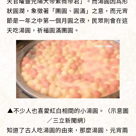
天官曜靈元陽大帝紫微帝君」。而湯圓因爲形
狀圓潤，象徵著「團圓、圓滿」之意，而元宵
節是一年之中第一個月圓之夜，民眾則會在這
天吃湯圓，祈福圓滿團圓。
▲不少人也喜愛紅白相間的小湯圓。（示意圖
／三立新聞網）
知道了古人吃湯圓的由來，那麼湯圓、元宵兩