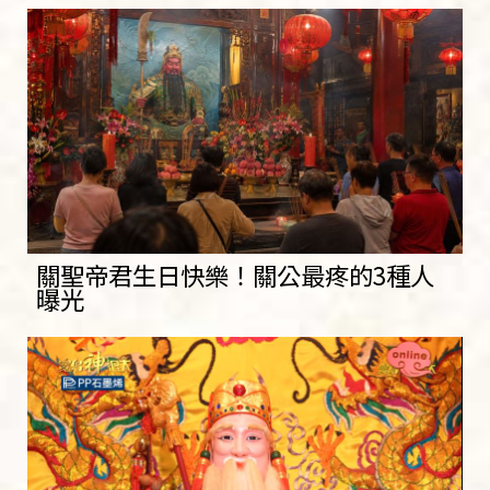
關聖帝君生日快樂！關公最疼的3種人
曝光