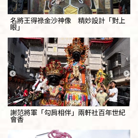
名將王得祿金沙神像 精妙設計「對上
眼」
謝范將軍「勾肩相伴」兩軒社百年世紀
會香