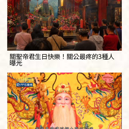
關聖帝君生日快樂！關公最疼的3種人
曝光