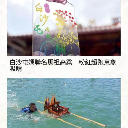
白沙屯媽聯名馬祖高粱 粉紅超跑意象
吸睛