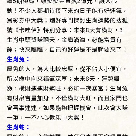
續5期槓龜，頭獎獎金直飆2億元，讓人心
動！不少人都期待接下來的日子能有好運氣，
買彩券中大獎；剛好專門探討生肖運勢的搜狐
號《卡哇伊》特別分享：未來8天有橫財，3
生肖中頭獎賺翻天，金庫滿溢，必能富貴有
餘；快來瞧瞧，自己的好運是不是就要來了！
生肖兔：
屬兔的人，為人比較忠厚，從不佔人小便宜，
所以命中向來福氣深厚；未來8天，運勢飆
漲，橫財連連財運旺，必能一夜暴富；生肖兔
有財帛吉星加身，不僅橫財大旺，而且家門也
會喜事連連，如果能夠把握機會，此次會大賺
一筆，一不小心還能中大獎！
生肖蛇：