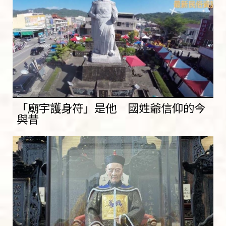
「廟宇護身符」是他 國姓爺信仰的今
與昔