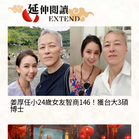
姜厚任小24歲女友智商146！獲台大3碩
博士