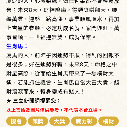
屬蛇的人，心態樂觀，做任何事都不會輕易放
棄；未來8天，財神降臨，得頭獎賺翻天，腰
纏萬貫，運勢一路高漲，事業順風順水，再加
上吉星的眷顧，必定功成名就，家門興旺，萬
事皆順，一世福運無雙，成就偉業。
生肖馬：
屬馬的人，前陣子因運勢不順，得到的回報不
是很多；好在運勢好轉，未來8天，命格之中
財星高照，從而給生肖馬帶來了一場橫財大
運，若能抓住機會，生肖馬自當大富大貴，錢
財滾滾而來，轉身變成有錢人！
★ 三立新聞網提醒您：
以上言論及圖片僅供參考，不代表本台立場。
機會
頭獎
大獎
威力彩
橫財