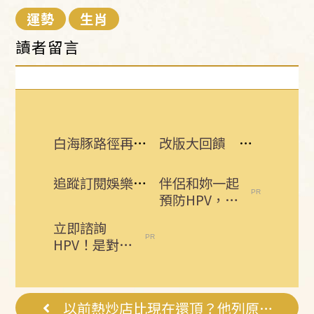
運勢
生肖
讀者留言
白海豚路徑再變 吳聖宇：離台灣又更近了
改版大回饋 熱門3C大獎接力送
追蹤訂閱娛樂星聞 給你最即時的娛樂星鮮事
伴侶和妳一起
預防HPV，才
有資格說愛
立即諮詢
妳！
HPV！是對自
己健康最好的
投資，把握現
在不嫌晚...
以前熱炒店比現在還頂？他列原因網點頭了