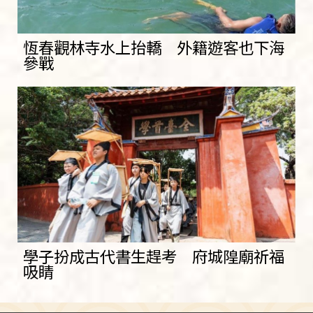
恆春觀林寺水上抬轎 外籍遊客也下海
參戰
學子扮成古代書生趕考 府城隍廟祈福
吸睛