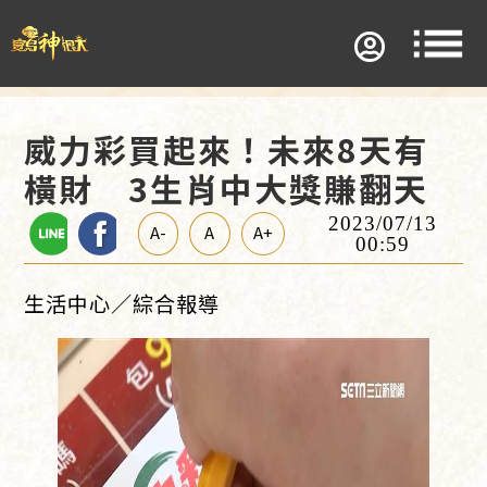
威力彩買起來！未來8天有
橫財 3生肖中大獎賺翻天
2023/07/13
A-
A
A+
00:59
生活中心／綜合報導