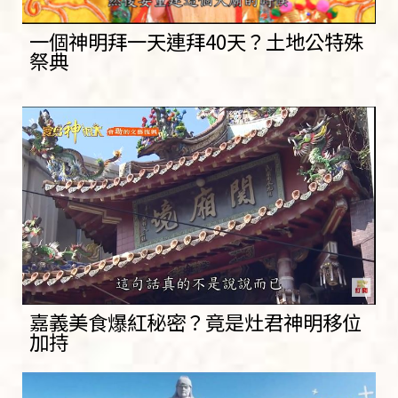
一個神明拜一天連拜40天？土地公特殊
祭典
嘉義美食爆紅秘密？竟是灶君神明移位
加持