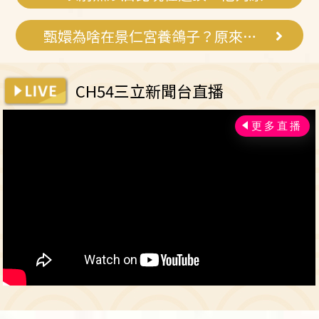
甄嬛為啥在景仁宮養鴿子？原來這麼狠
CH54三立新聞台直播