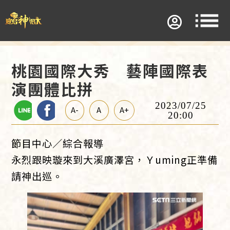
桃園國際大秀 藝陣國際表
演團體比拼
2023/07/25
A-
A
A+
20:00
節目中心／綜合報導
永烈跟映璇來到大溪廣澤宮，Ｙuming正準備
請神出巡。