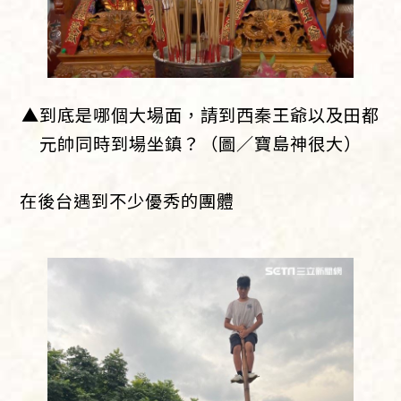
▲到底是哪個大場面，請到西秦王爺以及田都
元帥同時到場坐鎮？（圖／寶島神很大）
在後台遇到不少優秀的團體