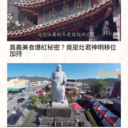
嘉義美食爆紅秘密？竟是灶君神明移位
加持