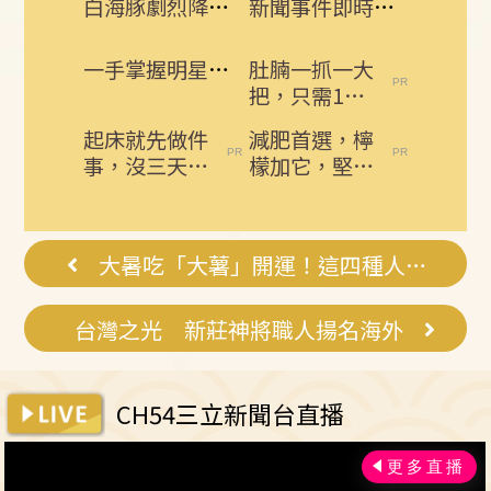
白海豚劇烈降雨來了 8縣市大雨特報開炸
新聞事件即時更新 所有消息一手掌握！
一手掌握明星動態 即刻下載娛樂星聞APP
肚腩一抓一大
把，只需1個
雞蛋，用一個
起床就先做件
減肥首選，檸
瘦一個
事，沒三天小
檬加它，堅持
腹就不見了!
一週，腰細
肚子一天天變
了，瘦到你懷
小！
疑人生
大暑吃「大薯」開運！這四種人旺到鬼門開
台灣之光 新莊神將職人揚名海外
CH54三立新聞台直播