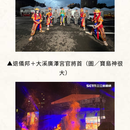
▲退儀邦＋大溪廣澤宮官將首（圖／寶島神很
大）