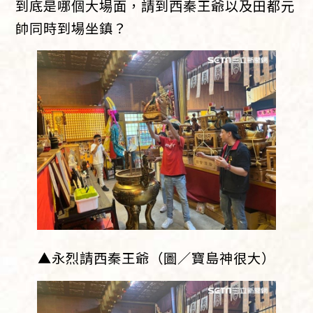
到底是哪個大場面，請到西秦王爺以及田都元
帥同時到場坐鎮？
▲永烈請西秦王爺（圖／寶島神很大）