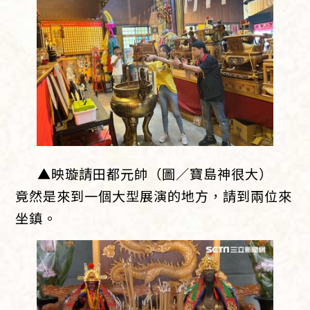
▲映璇請田都元帥（圖／寶島神很大）
竟然是來到一個大型展演的地方，請到兩位來
坐鎮。