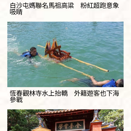
白沙屯媽聯名馬祖高粱 粉紅超跑意象
吸睛
恆春觀林寺水上抬轎 外籍遊客也下海
參戰