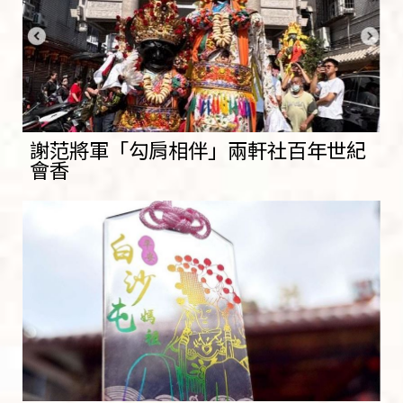
謝范將軍「勾肩相伴」兩軒社百年世紀
會香