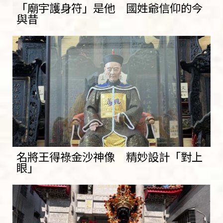
「廟宇護身符」是他 國姓爺信仰的今
與昔
名將王得祿金沙神像 精妙設計「對上
眼」