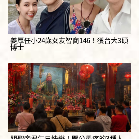
姜厚任小24歲女友智商146！獲台大3碩
博士
關聖帝君生日快樂！關公最疼的3種人