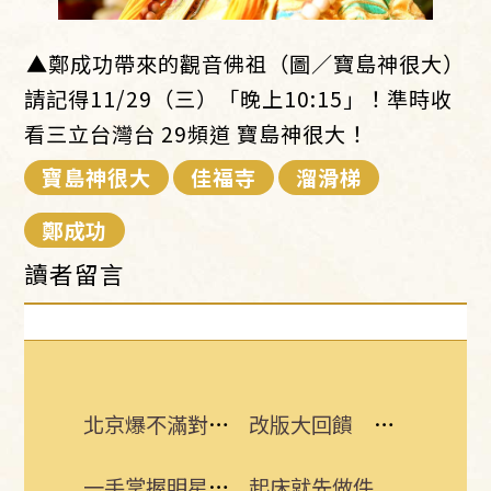
▲鄭成功帶來的觀音佛祖（圖／寶島神很大）
請記得11/29（三）「晚上10:15」！準時收
看三立台灣台 29頻道 寶島神很大！
寶島神很大
佳福寺
溜滑梯
鄭成功
讀者留言
北京爆不滿對台軍售 美國防官員訪中受阻
改版大回饋 熱門3C大獎接力送
一手掌握明星動態 即刻下載娛樂星聞APP
起床就先做件