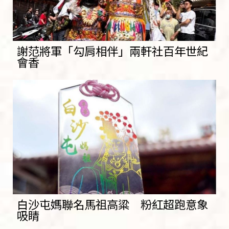
謝范將軍「勾肩相伴」兩軒社百年世紀
會香
白沙屯媽聯名馬祖高粱 粉紅超跑意象
吸睛