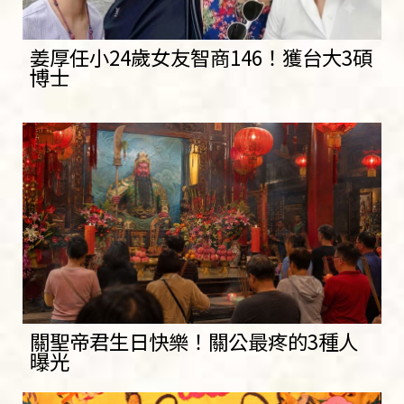
姜厚任小24歲女友智商146！獲台大3碩
博士
關聖帝君生日快樂！關公最疼的3種人
曝光