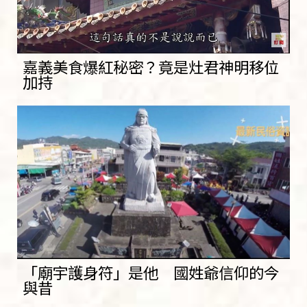
嘉義美食爆紅秘密？竟是灶君神明移位
加持
「廟宇護身符」是他 國姓爺信仰的今
與昔