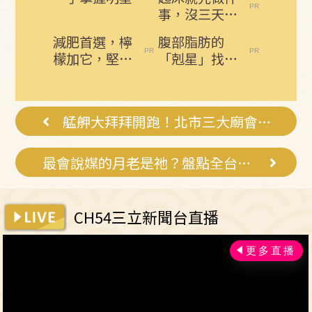
事，沒三天小
腹就不見了!
減肥首選，檸
腹部脂肪的
肚子一天天變
檬加它，堅持
「剋星」找到
小！
一週，腰細
了，常吃這幾
了，瘦到你懷
物，吃走大肚
疑人生
囊，瘦出...
艋舺大拜拜開跑！北市三大廟會青山王祭
最會說媒的月老是祂？盤點全台人氣月老廟
CH54三立新聞台直播