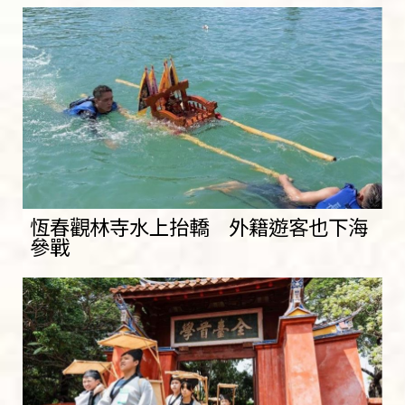
恆春觀林寺水上抬轎 外籍遊客也下海
參戰