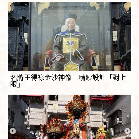
名將王得祿金沙神像 精妙設計「對上
眼」