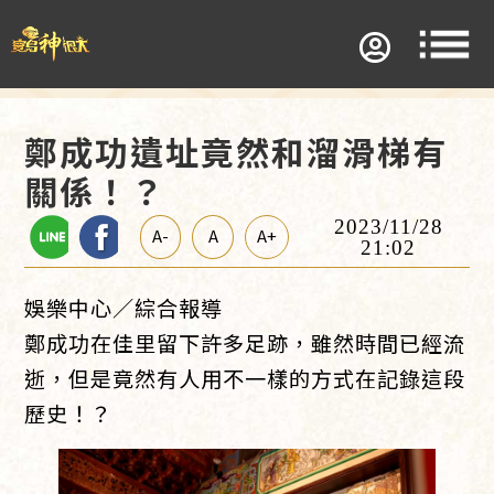
鄭成功遺址竟然和溜滑梯有
關係！？
2023/11/28
A-
A
A+
21:02
娛樂中心／綜合報導
鄭成功在佳里留下許多足跡，雖然時間已經流
逝，但是竟然有人用不一樣的方式在記錄這段
歷史！？