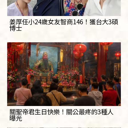
姜厚任小24歲女友智商146！獲台大3碩
博士
關聖帝君生日快樂！關公最疼的3種人
曝光