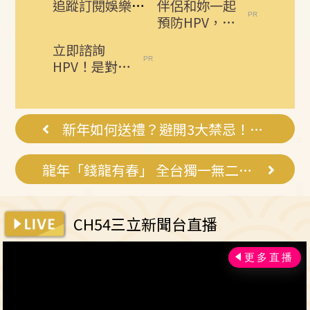
追蹤訂閱娛樂星聞 給你最即時的娛樂星鮮事
伴侶和妳一起
預防HPV，才
有資格說愛
立即諮詢
妳！
HPV！是對自
己健康最好的
投資，把握現
在不嫌晚...
新年如何送禮？避開3大禁忌！送到心坎裡
龍年「錢龍有春」 全台獨一無二神龍！？
CH54三立新聞台直播