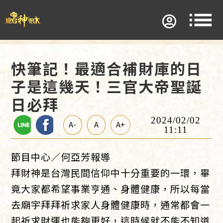
快筆記！最適合補財庫的日
子是這幾天！三官大帝聖誕
日必拜
2024/02/02
A-
A
A+
11:11
節目中心／何亞芳報導
拜財神是台灣民間信仰中十分重要的一環，畢
竟大家都希望事業亨通、身體健康，所以每當
去廟宇拜拜祈求家人身體健康時，通常都會一
起祈求財運也能夠更好，這時候就不能不知道