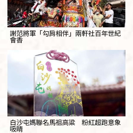
謝范將軍「勾肩相伴」兩軒社百年世紀
會香
白沙屯媽聯名馬祖高粱 粉紅超跑意象
吸睛