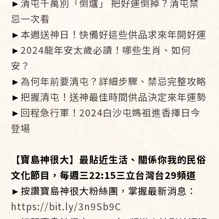
►
清屯千萬別「倒爐」 把好運倒掉？清屯禁
忌一次看
►
本週送神日！快備好這些供品求來年開好運
►
2024龍年安太歲必讀！哪些生肖、如何
安？
►
為何年前要清屯？詳細步驟、禁忌完整攻略
►
把握清屯！送神最佳時間供品決定來年運勢
►
回程急行軍！2024白沙屯媽祖進香擇日今
登場
【寶島神很大】最貼近生活、關係你我的民俗
文化節目，每週三22:15三立台灣台29頻道
►按讚寶島神很大粉絲團，掌握最新消息：
https://bit.ly/3n9Sb9C