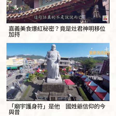
嘉義美食爆紅秘密？竟是灶君神明移位
加持
「廟宇護身符」是他 國姓爺信仰的今
與昔