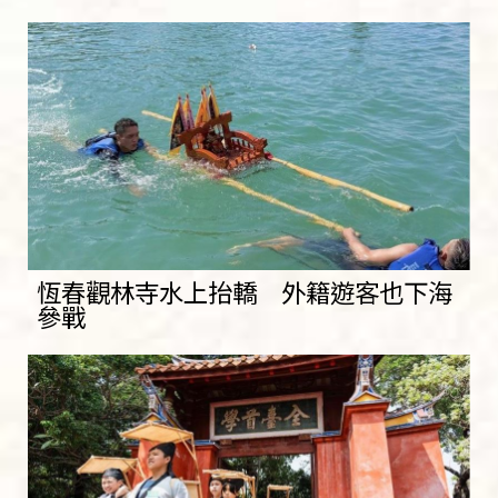
恆春觀林寺水上抬轎 外籍遊客也下海
參戰