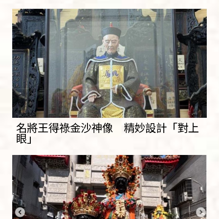
名將王得祿金沙神像 精妙設計「對上
眼」