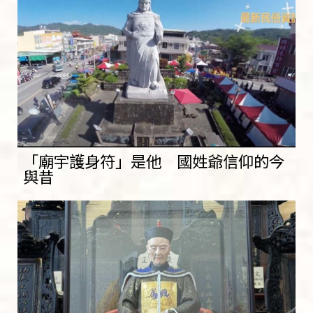
「廟宇護身符」是他 國姓爺信仰的今
與昔