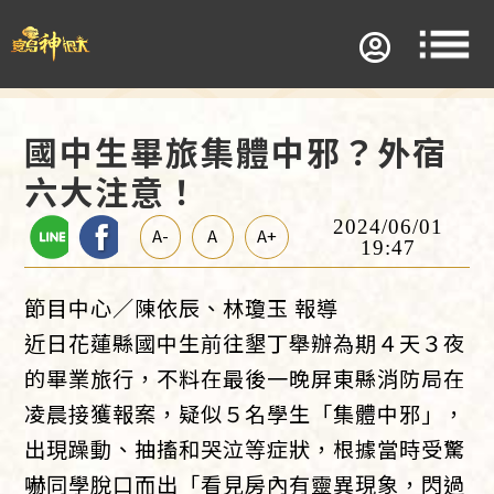
國中生畢旅集體中邪？外宿
六大注意！
2024/06/01
A-
A
A+
19:47
節目中心／陳依辰、林瓊玉 報導
近日花蓮縣國中生前往墾丁舉辦為期４天３夜
的畢業旅行，不料在最後一晚屏東縣消防局在
凌晨接獲報案，疑似５名學生「集體中邪」，
出現躁動、抽搐和哭泣等症狀，根據當時受驚
嚇同學脫口而出「看見房內有靈異現象，閃過