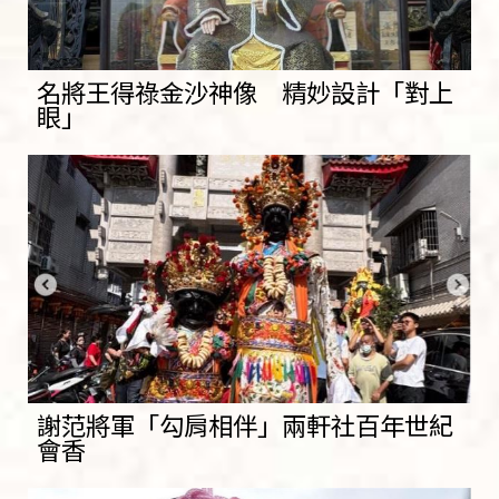
名將王得祿金沙神像 精妙設計「對上
眼」
謝范將軍「勾肩相伴」兩軒社百年世紀
會香