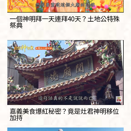
一個神明拜一天連拜40天？土地公特殊
祭典
嘉義美食爆紅秘密？竟是灶君神明移位
加持