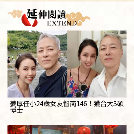
姜厚任小24歲女友智商146！獲台大3碩
博士