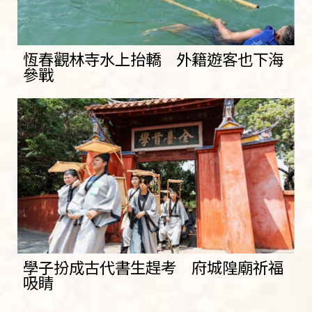
恆春觀林寺水上抬轎 外籍遊客也下海
參戰
學子扮成古代書生趕考 府城隍廟祈福
吸睛