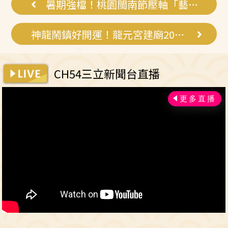
暑期強檔！桃園閩南節壓軸「藝陣大匯演」
神龍鬧鎮好開運！龍元宮建廟200週年活動
CH54三立新聞台直播