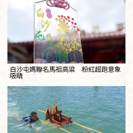
白沙屯媽聯名馬祖高粱 粉紅超跑意象
吸睛