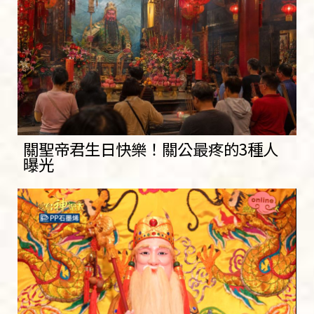
關聖帝君生日快樂！關公最疼的3種人
曝光