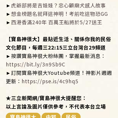
►
虎爺部將是吉娃娃？忠心顧廟犬感人故事
►
想金榜題名就拜這神明！考前吃這物恐GG
►
西港香滿240年 百萬王船將於5/27送王
​【寶島神很大】最貼近生活、關係你我的民俗
文化節目，每週三
22:15
三立台灣台
29
頻道
►按讚寶島神很大粉絲團，掌握最新消息：
https://bit.ly/3n9Sb9C
►訂閱寶島神很大Youtube頻道！神影片週週
更新：
https://pse.is/4c9hq5
★
三立新聞網
/
寶島神很大提醒您：
以上言論及圖片僅供參考，不代表本台立場
寶島神很大
中邪
民俗