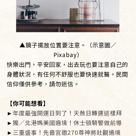
▲鏡子擺放位置要注意。（示意圖／
Pixabay）
快樂出門，平安回家，出去玩也要注意自己的
身體狀況，有任何不舒服也要快速就醫。民間
信仰僅供參考，請勿迷信。
【你可能想看】
►
年度最強開運日到了！天赦日轉運這樣拜
►
獨／北港媽美國遶境！休士頓騎警做前導
►
三重盛事！先嗇宮邀270尊神將壯觀遶境