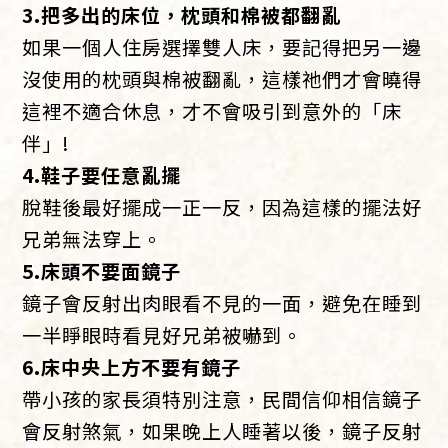
3.把多出的床位，枕頭和棉被都翻亂
如果一個人住房選擇雙人床，要記得把另一邊
沒使用的枕頭與棉被翻亂，這樣祂們才會曉得
這裡不適合休息，才不會吸引到意外的「床
伴」!
4.鞋子要任意亂擺
脫鞋後最好擺成一正一反，因為這樣的擺法好
兄弟無法穿上。
5.床頭不要面鏡子
鏡子會反射出肉眼看不見的一面，避免在睡到
一半睜眼時看見好兄弟被嚇到。
6.床中央上方不要有鏡子
帶小孩的家長須特別注意，民間信仰相信鏡子
會反射煞氣，如果晚上人睡著以後，鏡子反射