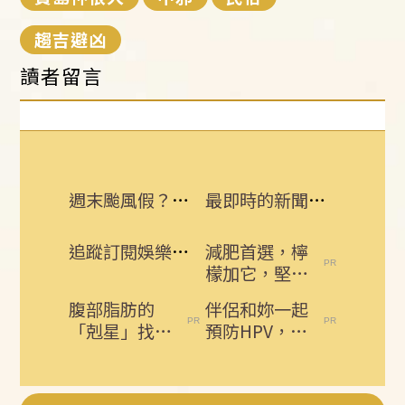
趨吉避凶
讀者留言
週末颱風假？白海豚挾紫暴雨 可能發陸警
最即時的新聞話題 追蹤訂閱三立新聞網
追蹤訂閱娛樂星聞 給你最即時的娛樂星鮮事
減肥首選，檸
檬加它，堅持
一週，腰細
腹部脂肪的
伴侶和妳一起
了，瘦到你懷
「剋星」找到
預防HPV，才
疑人生
了，常吃這幾
有資格說愛
物，吃走大肚
妳！
囊，瘦出...