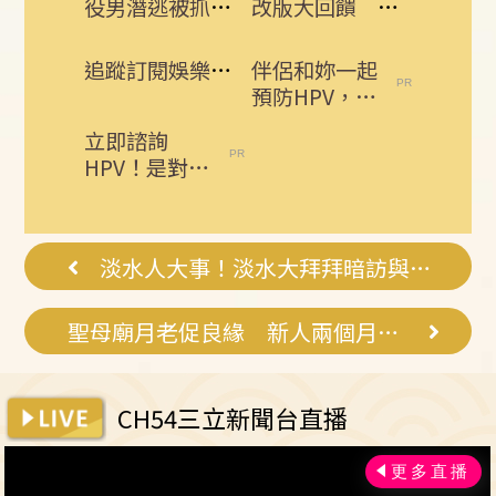
役男潛逃被抓曝悲慘處境！兄母入獄缺錢花
改版大回饋 熱門3C大獎接力送
追蹤訂閱娛樂星聞 給你最即時的娛樂星鮮事
伴侶和妳一起
預防HPV，才
有資格說愛
立即諮詢
妳！
HPV！是對自
己健康最好的
投資，把握現
在不嫌晚...
淡水人大事！淡水大拜拜暗訪與日巡藏玄機
聖母廟月老促良緣 新人兩個月閃婚！
CH54三立新聞台直播