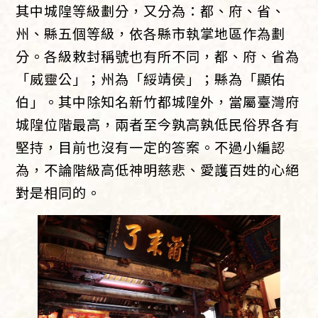
其中城隍等級劃分，又分為：都、府、省、
州、縣五個等級，依各縣市執掌地區作為劃
分。各級敕封稱號也有所不同，都、府、省為
「威靈公」；州為「綏靖侯」；縣為「顯佑
伯」。其中除知名新竹都城隍外，當屬臺灣府
城隍位階最高，兩者至今孰高孰低民俗界各有
堅持，目前也沒有一定的答案。不過小編認
為，不論階級高低神明慈悲、愛護百姓的心絕
對是相同的。