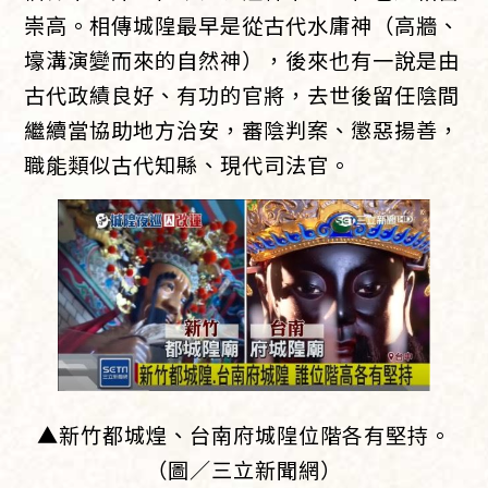
崇高。相傳城隍最早是從古代水庸神（高牆、
壕溝演變而來的自然神），後來也有一說是由
古代政績良好、有功的官將，去世後留任陰間
繼續當協助地方治安，審陰判案、懲惡揚善，
職能類似古代知縣、現代司法官。
▲新竹都城煌、台南府城隍位階各有堅持。
（圖／三立新聞網）