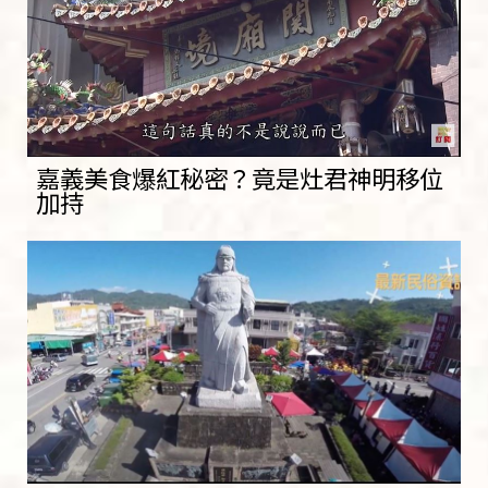
嘉義美食爆紅秘密？竟是灶君神明移位
加持