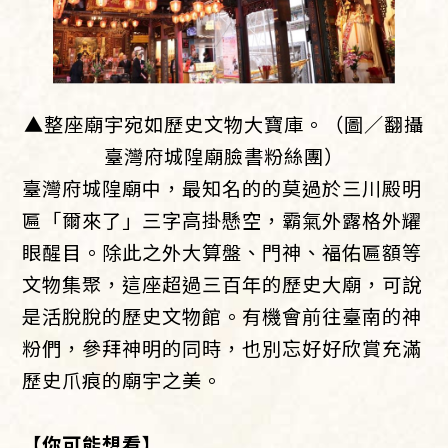
▲整座廟宇宛如歷史文物大寶庫。（圖／翻攝
臺灣府城隍廟臉書粉絲團）
臺灣府城隍廟中，最知名的的莫過於三川殿明
匾「爾來了」三字高掛懸空，霸氣外露格外耀
眼醒目。除此之外大算盤、門神、福佑匾額等
文物集聚，這座超過三百年的歷史大廟，可說
是活脫脫的歷史文物館。有機會前往臺南的神
粉們，參拜神明的同時，也別忘好好欣賞充滿
歷史爪痕的廟宇之美。
【你可能想看】