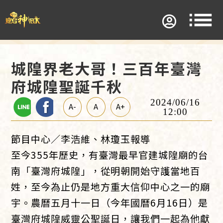
城隍界老大哥！三百年臺灣
府城隍聖誕千秋
2024/06/16
A-
A
A+
12:00
節目中心／李浩維、林瓊玉報導
至今355年歷史，有臺灣最早官建城隍廟的台
南「臺灣府城隍」，從明朝開始守護當地百
姓，至今為止仍是地方重大信仰中心之一的廟
宇。農曆五月十一日（今年國曆6月16日）是
臺灣府城隍威靈公聖誕日，讓我們一起為他獻