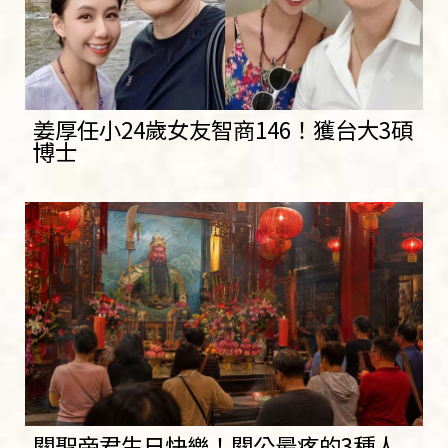
姜厚任小24歲女友智商146！獲台大3碩
博士
關聖帝君生日快樂！關公最疼的3種人