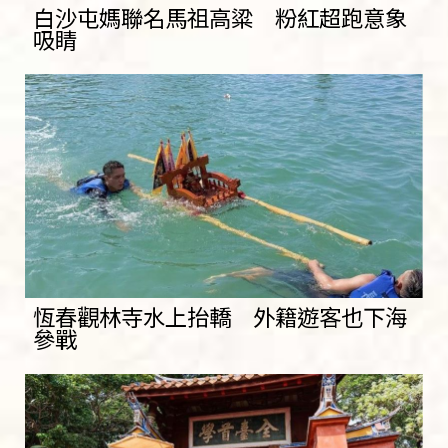
白沙屯媽聯名馬祖高粱 粉紅超跑意象
吸睛
恆春觀林寺水上抬轎 外籍遊客也下海
參戰