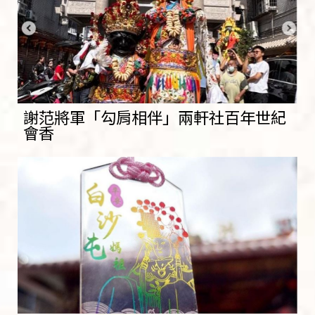
謝范將軍「勾肩相伴」兩軒社百年世紀
會香