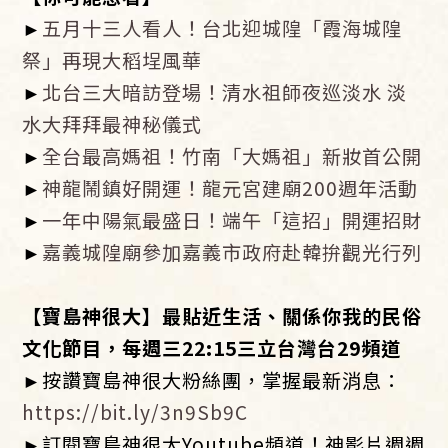
►
五月十三人看人！台北迎城隍「霞海城隍
祭」再現大稻埕風華
►
北台三大暗訪登場！清水祖師夜巡淡水 淡
水大拜拜最神秘儀式
►​
全台最高媽祖！竹南「大媽祖」新妝首公開
►
神龍鬧鎮好開運！龍元宮建廟200週年活動
►
一年中陽氣最盛日！端午「這招」開運招財
►
嘉義城隍廟參加嘉義市政府赴韓拚觀光行列
​【寶島神很大】最貼近生活、關係你我的民俗
文化節目，每週三
22:15
三立台灣台
29
頻道
►按讚寶島神很大粉絲團，掌握最新消息：
https://bit.ly/3n9Sb9C
►訂閱寶島神很大Youtube頻道！神影片週週