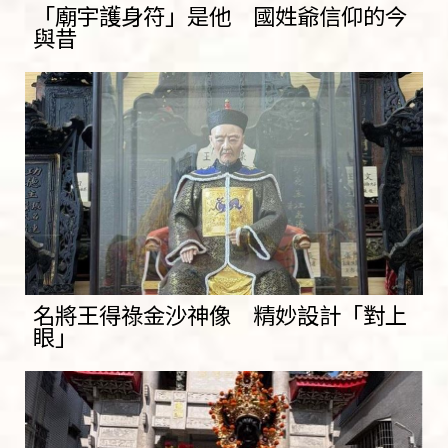
「廟宇護身符」是他 國姓爺信仰的今
與昔
名將王得祿金沙神像 精妙設計「對上
眼」