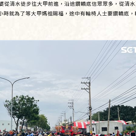
祖婆從清水徒步往大甲前進，沿途鑽轎底信眾眾多，從清
小時就為了等大甲媽祖賜福，途中有輪椅人士要鑽轎底，