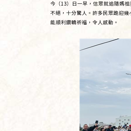
今（13）日一早，信眾就追隨媽
不絕，十分驚人。許多民眾跪迎幾
能順利鑽轎祈福，令人感動。