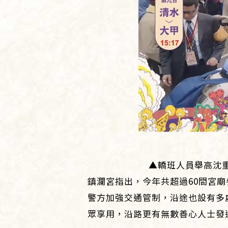
▲轎班人員舉高沈重
鎮瀾宮指出，今年共超過60間宮
警方加強交通管制，沿途也設有多
眾享用，沿路更有無數善心人士發