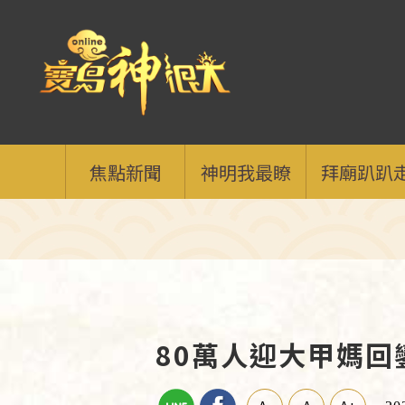
焦點新聞
神明我最瞭
拜廟趴趴
80萬人迎大甲媽