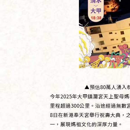
▲預估80萬人湧入
今年2025年大甲鎮瀾宮天上聖母
里程超過300公里。沿途經過無
8日在新港奉天宮舉行祝壽大典，
一，展現媽祖文化的深厚力量。