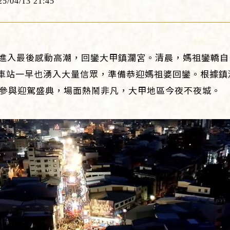
25/04/13 21:45
動進入最後感動高潮，回鑾大甲鎮瀾宮。清晨，媽祖鑾轎
車站一早也湧入大量信眾，準備恭迎媽祖婆回鑾。根據鎮
頭參與迎駕盛典，場面熱鬧非凡，大甲地區今夜不夜城。