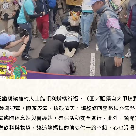
鑾轎讓輪椅人士能順利鑽轎祈福。（圖／翻攝自大甲鎮瀾宮
廟參與迎駕，陣頭表演、鑼鼓喧天，讓整條回鑾路線充滿
處臨時休息站與醫護站，確保活動安全進行。此外，鎮瀾
送飲料與物資，讓追隨媽祖的信徒們一路不餓、心也溫暖