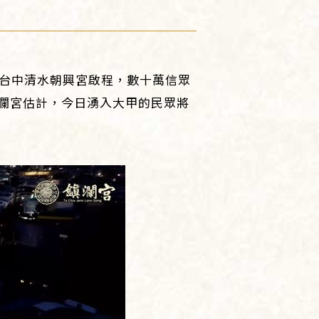
自台中清水朝興宮啟程，數十萬信眾
瀾宮估計，今日湧入大甲的民眾將