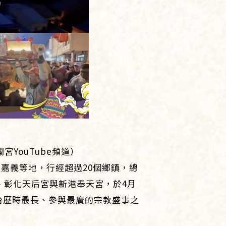
YouTube頻道）
、嘉義等地，行經超過20個鄉鎮，總
、彰化天后宮與新港奉天宮，於4月
台歷時最長、參與最廣的宗教盛事之