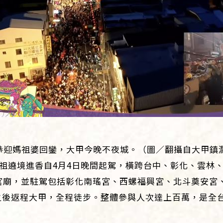
恭迎媽祖婆回鑾，大甲今晚不夜城。（圖／翻攝自大甲鎮瀾宮
媽祖遶境進香自4月4日晚間起駕，橫跨台中、彰化、雲林
數宮廟，並駐駕包括彰化南瑤宮、西螺福興宮、北斗奠安宮
之後返程大甲，全程徒步。整體參與人次達上百萬，是全