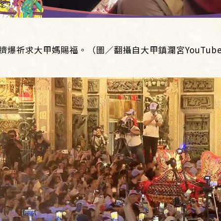
擠爆祈求大甲媽賜福。（圖／翻攝自大甲鎮瀾宮YouTub