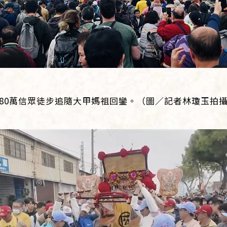
80萬信眾徒步追隨大甲媽祖回鑾。（圖／記者林瓊玉拍