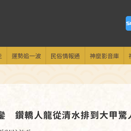
走
運勢追一波
民俗情報通
神麼影音庫
回鑾 鑽轎人龍從清水排到大甲驚