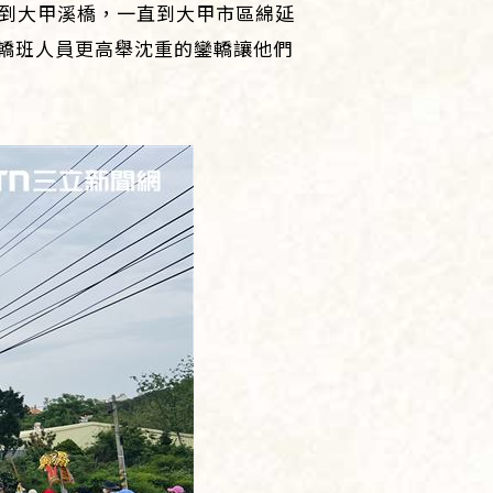
水到大甲溪橋，一直到大甲市區綿延
轎班人員更高舉沈重的鑾轎讓他們