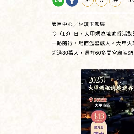
A-
A
A+
20
節目中心／林瓊玉報導
今（13）日，大甲媽遶境進香活
一路隨行，場面溫馨感人。大甲火
超過80萬人，還有60多間宮廟陣