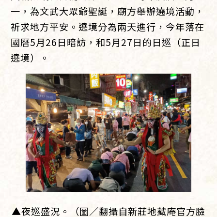
一，為文武大眾爺聖誕，廟方舉辦遶境活動，
祈求地方平安。遶境分為兩天進行，今年落在
國曆5月26日暗訪，和5月27日的日巡（正日
遶境）。
▲夜巡盛況。（圖／翻攝自新莊地藏庵官方臉