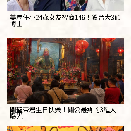
姜厚任小24歲女友智商146！獲台大3碩
博士
關聖帝君生日快樂！關公最疼的3種人
曝光