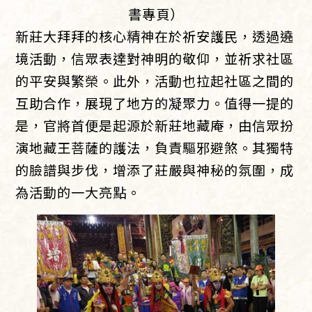
書專頁）
新莊大拜拜的核心精神在於祈安護民，透過遶
境活動，信眾表達對神明的敬仰，並祈求社區
的平安與繁榮。此外，活動也拉起社區之間的
互助合作，展現了地方的凝聚力。值得一提的
是，官將首便是起源於新莊地藏庵，由信眾扮
演地藏王菩薩的護法，負責驅邪避煞。其獨特
的臉譜與步伐，增添了莊嚴與神秘的氛圍，成
為活動的一大亮點。