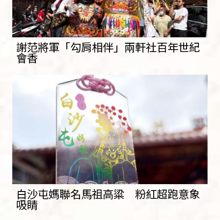
謝范將軍「勾肩相伴」兩軒社百年世紀
會香
白沙屯媽聯名馬祖高粱 粉紅超跑意象
吸睛