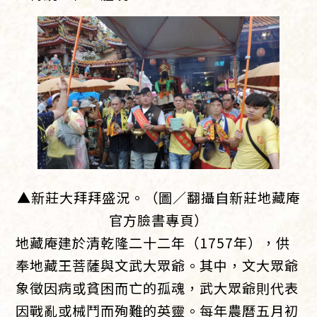
▲新莊大拜拜盛況。（圖／翻攝自新莊地藏庵
官方臉書專頁）
地藏庵建於清乾隆二十二年（1757年），供
奉地藏王菩薩與文武大眾爺。其中，文大眾爺
象徵因病或貧困而亡的孤魂，武大眾爺則代表
因戰亂或械鬥而殉難的英靈。每年農曆五月初