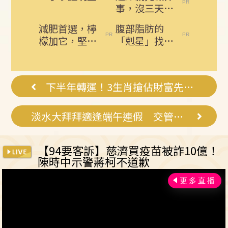
事，沒三天小
腹就不見了!
減肥首選，檸
腹部脂肪的
肚子一天天變
檬加它，堅持
「剋星」找到
小！
一週，腰細
了，常吃這幾
了，瘦到你懷
物，吃走大肚
疑人生
囊，瘦出...
下半年轉運！3生肖搶佔財富先機錢途展開
淡水大拜拜適逢端午連假 交管措施看這裡
【94要客訴】慈濟買疫苗被詐10億！
陳時中示警蔣柯不道歉