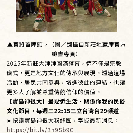
▲官將首陣頭。（圖／翻攝自新莊地藏庵官方
臉書專頁）
2025年新莊大拜拜圓滿落幕，這不僅是宗教
儀式，更是地方文化的傳承與展現。透過這場
活動，居民共同參與，增進彼此的連結，也讓
更多人了解並尊重傳統信仰的價值。
【寶島神很大】最貼近生活、關係你我的民俗
文化節目，每週三22:15
三立台灣台
29
頻道
►按讚寶島神很大粉絲團，掌握最新消息：
https://bit.ly/3n9Sb9C