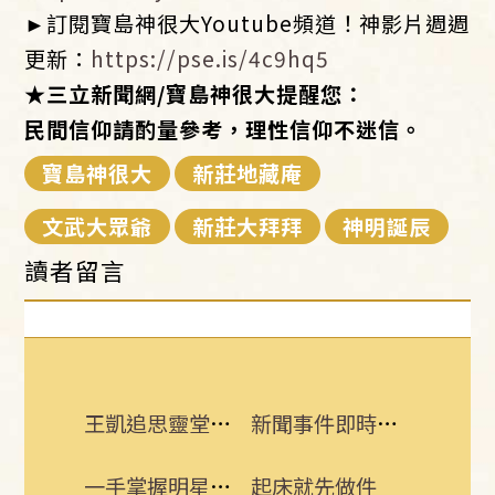
►訂閱寶島神很大Youtube頻道！神影片週週
更新：
https://pse.is/4c9hq5
★
三立新聞網
/
寶島神很大提醒您：
民間信仰請酌量參考，理性信仰不迷信。
寶島神很大
新莊地藏庵
文武大眾爺
新莊大拜拜
神明誕辰
讀者留言
王凱追思靈堂開放 邱瓈寬第一時間現身
新聞事件即時更新 所有消息一手掌握！
一手掌握明星動態 即刻下載娛樂星聞APP
起床就先做件