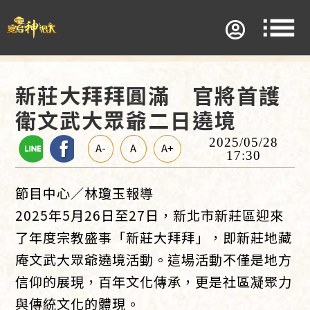
新莊大拜拜圓滿 官將首護
衛文武大眾爺二日遶境
2025/05/28
A-
A
A+
17:30
節目中心／林瓊玉報導
2025年5月26日至27日，新北市新莊區迎來
了年度宗教盛事「新莊大拜拜」，即新莊地藏
庵文武大眾爺遶境活動。這場活動不僅是地方
信仰的展現，百年文化傳承，更是社區凝聚力
與傳統文化的體現。