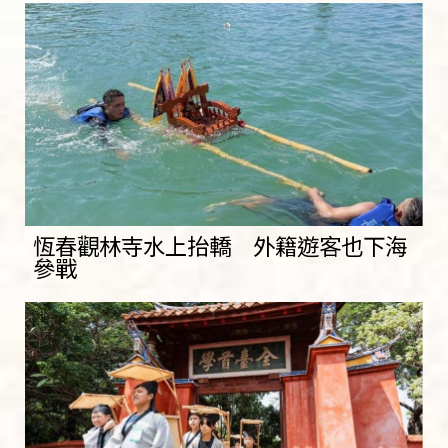
恆春觀林寺水上抬轎 外籍遊客也下海
參戰