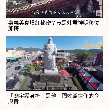
嘉義美食爆紅秘密？竟是灶君神明移位
加持
「廟宇護身符」是他 國姓爺信仰的今
與昔