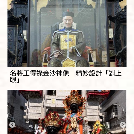
名將王得祿金沙神像 精妙設計「對上
眼」