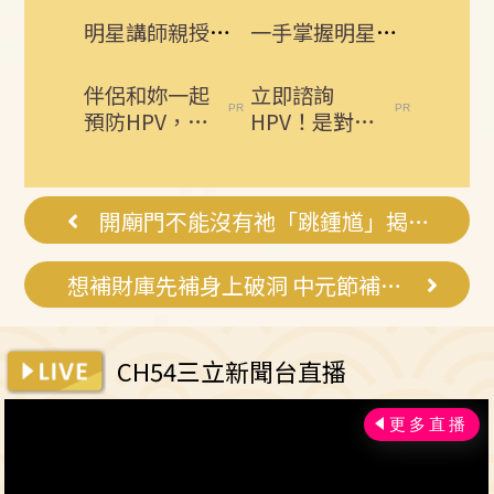
明星講師親授！醒吾三立學院打造影視新星
一手掌握明星動態 即刻下載娛樂星聞APP
伴侶和妳一起
立即諮詢
預防HPV，才
HPV！是對自
有資格說愛
己健康最好的
妳！
投資，把握現
在不嫌晚...
開廟門不能沒有祂「跳鍾馗」揭秘一大禁忌
想補財庫先補身上破洞 中元節補財庫大法
CH54三立新聞台直播