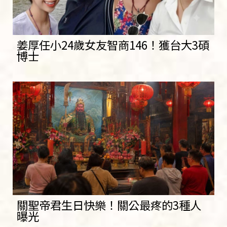
姜厚任小24歲女友智商146！獲台大3碩
博士
關聖帝君生日快樂！關公最疼的3種人
曝光