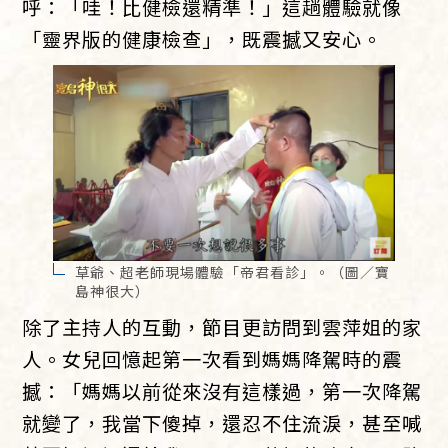
呼：「哇！比健檢還精準！」這趟體驗就像
「靈界版的健康檢查」，既震撼又安心。
草爺、超老師現場體驗「帝君看診」。（圖／寶
島神很大）
除了主持人的互動，節目更訪問到雲萍姐的家
人。女兒回憶起第一次看到媽媽降駕時的震
撼：「媽媽以前從來沒有這樣過，第一次降駕
就變了，我當下傻掉，還忍不住流淚，甚至喊