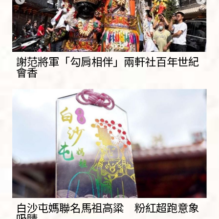
謝范將軍「勾肩相伴」兩軒社百年世紀
會香
白沙屯媽聯名馬祖高粱 粉紅超跑意象
吸睛