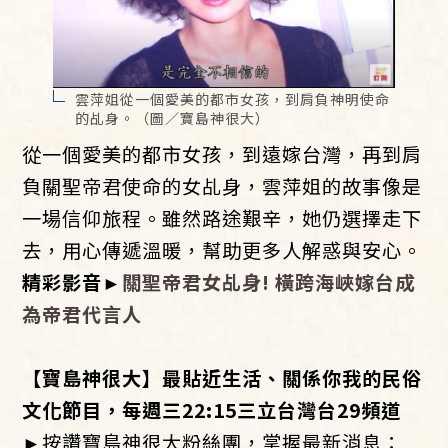
雲萍姐從一個愛美的都市女孩，到肩負神明使命
的乩身。（圖／寶島神很大）
從一個愛美的都市女孩，到遠嫁台灣，再到肩
負關聖帝君使命的女乩身，雲萍姐的故事像是
一場信仰旅程。雖然路途艱辛，她仍選擇走下
去，用心傳遞溫暖，幫助更多人解惑與安心。
精彩影音
►
關聖帝君女乩身
!
橫跨海峽
嫁台成
為帝君代言人
【寶島神很大】最貼近生活、關係你我的民俗
文化節目，每週三22:15三立台灣台29頻道
►按讚寶島神很大粉絲團，掌握最新消息：