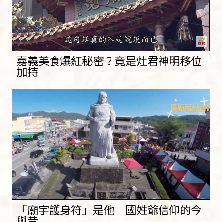
嘉義美食爆紅秘密？竟是灶君神明移位
加持
「廟宇護身符」是他 國姓爺信仰的今
與昔