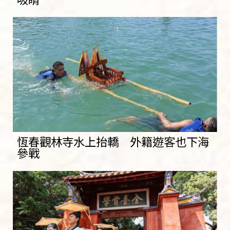
恆春觀林寺水上抬轎 外籍遊客也下海
參戰