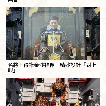
名將王得祿金沙神像 精妙設計「對上
眼」