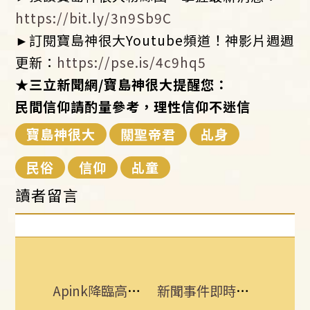
https://bit.ly/3n9Sb9C
►訂閱寶島神很大Youtube頻道！神影片週週
更新：
https://pse.is/4c9hq5
★三立新聞網/寶島神很大提醒您：
民間信仰請酌量參考，理性信仰不迷信
寶島神很大
關聖帝君
乩身
民俗
信仰
乩童
讀者留言
Apink降臨高雄 她新歌曝光：唱不好別發
新聞事件即時更新 所有消息一手掌握！