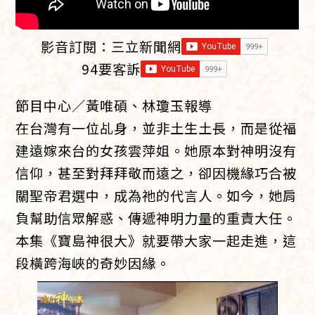
影音訂閱：
三立新聞網
94要客訴
節目中心／黃唯碩、林瓊玉報導
在台灣有一位乩身，並非土生土長，而是從福
建遠嫁來台的女孩雲萍姐。她原本對神明沒有
信仰，甚至對拜拜敬而遠之，卻因機緣巧合被
關聖帝君選中，成為祂的代言人。如今，她肩
負幫助信眾解惑、傳遞神明力量的重責大任。
本集《寶島神很大》就要帶大家一起走進，這
段橫跨海峽的奇妙因緣。