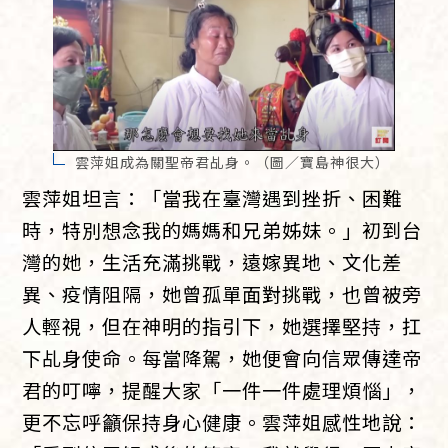
雲萍姐成為關聖帝君乩身。（圖／寶島神很大）
雲萍姐坦言：「當我在臺灣遇到挫折、困難
時，特別想念我的媽媽和兄弟姊妹。」初到台
灣的她，生活充滿挑戰，遠嫁異地、文化差
異、疫情阻隔，她曾孤單面對挑戰，也曾被旁
人輕視，但在神明的指引下，她選擇堅持，扛
下乩身使命。每當降駕，她便會向信眾傳達帝
君的叮嚀，提醒大家「一件一件處理煩惱」，
更不忘呼籲保持身心健康。雲萍姐感性地說：