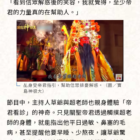
「看到信眾解惑後的笑容，我就覺得，至少帝
君的力量真的在幫助人。」
乩身受帝君指引，幫助信眾排憂解惑。（圖／寶
島神很大）
節目中，主持人草爺與超老師也親身體驗「帝
君看診」的神奇。只見關聖帝君透過觸摸超老
師的身體，就能指出他平日過敏、鼻塞的毛
病，甚至提醒他要早睡、少熬夜，讓草爺驚