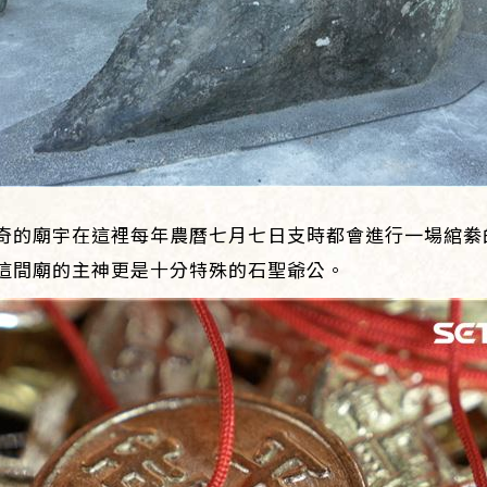
）
奇的廟宇在這裡每年農曆七月七日支時都會進行一場綰絭
這間廟的主神更是十分特殊的石聖爺公。