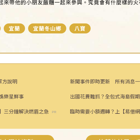
來帶他的小朋友飯糰一起來參與。究竟會有什麼樣的火花呢
宜蘭
宜蘭冬山鄉
八寶
軍方說明
新聞事件即時更新 所有消息一
娛樂星鮮事
出國花費難抓？全包式海島假期
省心！
】三分鐘解決燃眉之急
臨時需要小額週轉？上【易借網