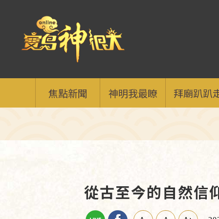
焦點新聞
神明我最瞭
拜廟趴趴
從古至今的自然信