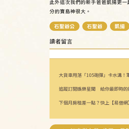
此外這次我們的新手爸爸凱揚更一起
分的寶島神很大。
石聖爺公
石聖爺
凱揚
讀者留言
大貨車甩落「105砲彈」卡水溝！
追蹤訂閱娛樂星聞 給你最即時的
下個月房租差一點？快上【易借網