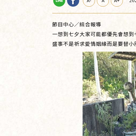
A-
A
A+
20
節目中心／綜合報導
一想到七夕大家可能都優先會想到
盛事不是祈求愛情姻緣而是要替小