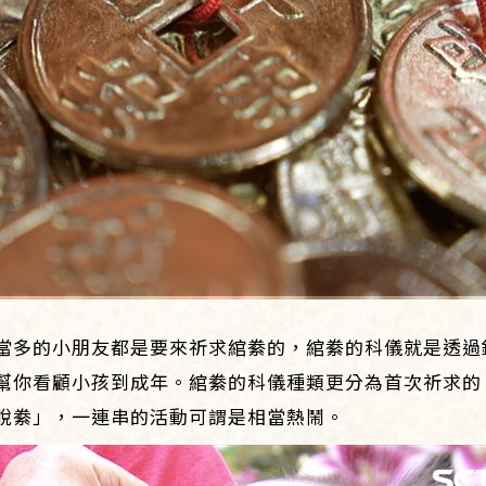
）
當多的小朋友都是要來祈求綰絭的，綰絭的科儀就是透過
幫你看顧小孩到成年。綰絭的科儀種類更分為首次祈求的
脫絭」，一連串的活動可謂是相當熱鬧。