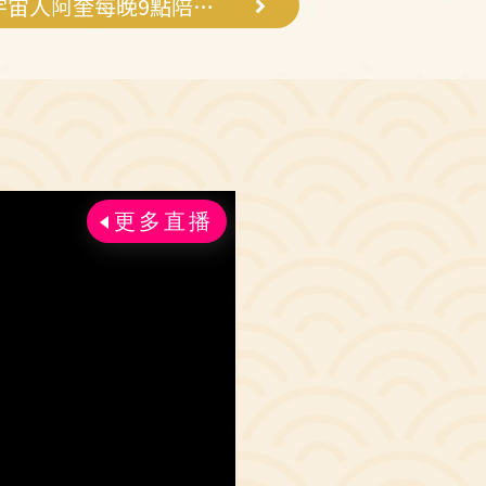
比蔡依林早 宇宙人阿奎每晚9點陪她睡覺