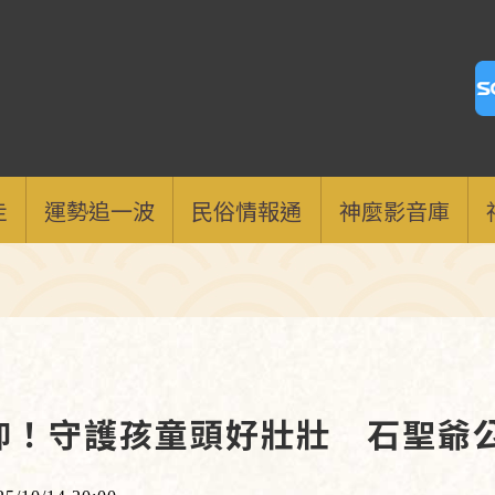
走
運勢追一波
民俗情報通
神麼影音庫
仰！守護孩童頭好壯壯 石聖爺