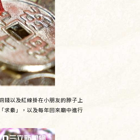
銅錢以及紅線掛在小朋友的脖子上
「求絭」，以及每年回來廟中進行