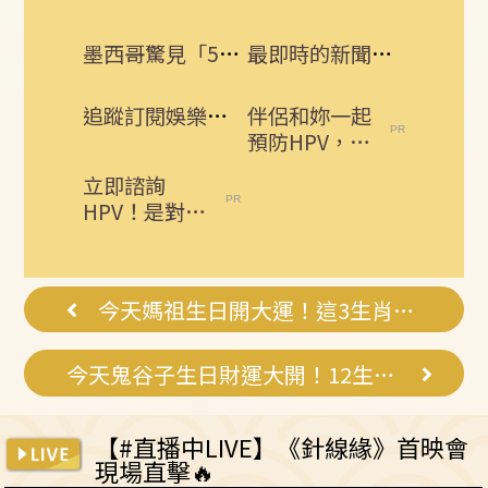
墨西哥驚見「5屍掛橋」！前市長也慘死
最即時的新聞話題 追蹤訂閱三立新聞網
追蹤訂閱娛樂星聞 給你最即時的娛樂星鮮事
伴侶和妳一起
預防HPV，才
有資格說愛
立即諮詢
妳！
HPV！是對自
己健康最好的
投資，把握現
在不嫌晚...
今天媽祖生日開大運！這3生肖財運大爆發
今天鬼谷子生日財運大開！12生肖財運曝光
【#直播中LIVE】《針線緣》首映會
現場直擊🔥