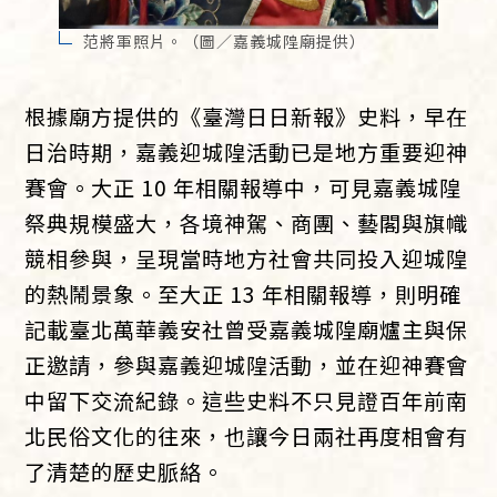
范將軍照片。（圖／嘉義城隍廟提供）
根據廟方提供的《臺灣日日新報》史料，早在
日治時期，嘉義迎城隍活動已是地方重要迎神
賽會。大正 10 年相關報導中，可見嘉義城隍
祭典規模盛大，各境神駕、商團、藝閣與旗幟
競相參與，呈現當時地方社會共同投入迎城隍
的熱鬧景象。至大正 13 年相關報導，則明確
記載臺北萬華義安社曾受嘉義城隍廟爐主與保
正邀請，參與嘉義迎城隍活動，並在迎神賽會
中留下交流紀錄。這些史料不只見證百年前南
北民俗文化的往來，也讓今日兩社再度相會有
了清楚的歷史脈絡。