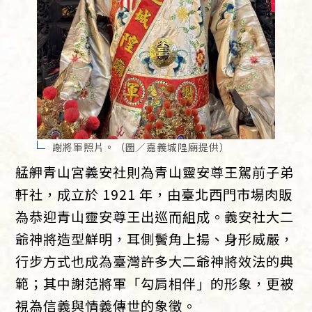
謝將軍照片。（圖／嘉義城隍廟提供）
艋舺青山宮義安社則為青山靈安尊王駕前子弟
軒社，成立於 1921 年，由臺北西門市場肉販
為恭迎青山靈安尊王出巡而組成。義安社大二
爺神將造型鮮明，耳側鬢角上揚、身形威嚴，
行步方式也成為臺灣許多大二爺神將效法的典
範；其中謝范將軍「勾肩相伴」的形象，更被
視為信義與情義傳世的象徵。