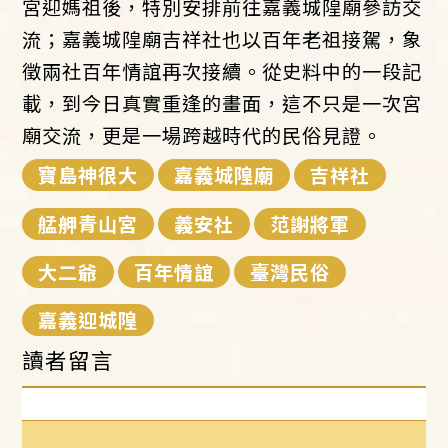
宮迎媽祖後，特別安排前往嘉義城隍廟參訪交
流；嘉義城隍廟吉祥社也以百年老祖接駕，象
徵兩社百年情誼再次接續。從史料中的一段記
載，到今日真實重逢的畫面，這不只是一次宮
廟交流，更是一場跨越時代的民俗見證。
寶島神很大
嘉義城隍廟
吉祥社
艋舺青山宮
義安社
范謝將軍
大二爺
百年情誼
臺灣民俗
嘉義迎城隍
讀者留言