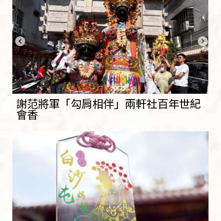
謝范將軍「勾肩相伴」兩軒社百年世紀
會香