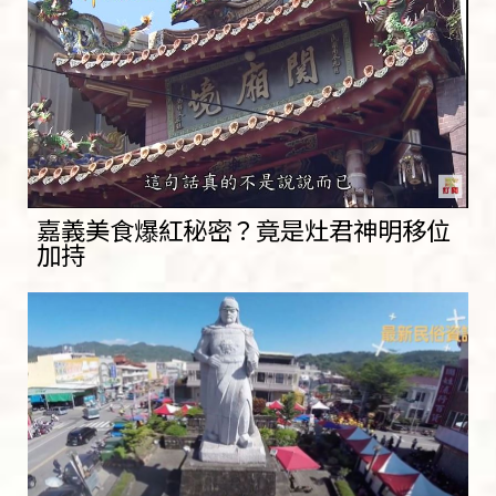
嘉義美食爆紅秘密？竟是灶君神明移位
加持