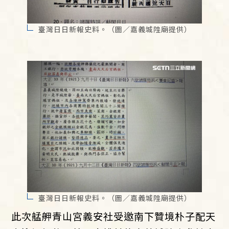
臺灣日日新報史料。（圖／嘉義城隍廟提供）
臺灣日日新報史料。（圖／嘉義城隍廟提供）
此次艋舺青山宮義安社受邀南下贊境朴子配天