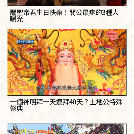
關聖帝君生日快樂！關公最疼的3種人
曝光
一個神明拜一天連拜40天？土地公特殊
祭典