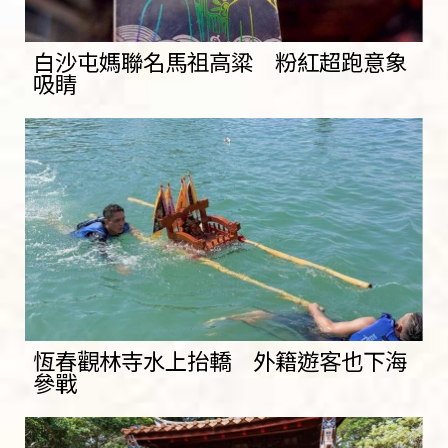
白沙屯媽聯名馬祖高粱 粉紅超跑意象
吸睛
恆春觀林寺水上抬轎 外籍遊客也下海
參戰