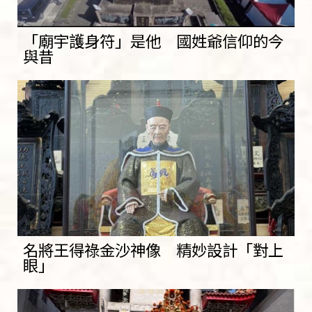
「廟宇護身符」是他 國姓爺信仰的今
與昔
名將王得祿金沙神像 精妙設計「對上
眼」