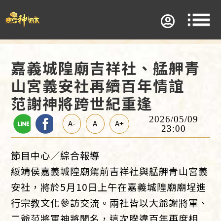
嘉義城隍廟吉祥社、艋舺青
山宮義安社再續百年情誼
范謝神將跨世紀重逢
2026/05/09
A-
A
A+
23:00
節目中心／綜合報導
綏靖侯嘉義城隍廟駕前吉祥社與艋舺青山宮義
安社，將於5月10日上午在嘉義城隍廟廟埕進
行宗教文化參訪交流。兩社皆以大爺謝將軍、
二爺范將軍神將聞名，這次睽違百年再度相