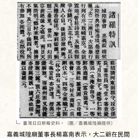
臺灣日日新報史料。（圖／嘉義城隍廟提供）
嘉義城隍廟董事長楊嘉南表示，大二爺在民間