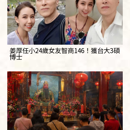
姜厚任小24歲女友智商146！獲台大3碩
博士