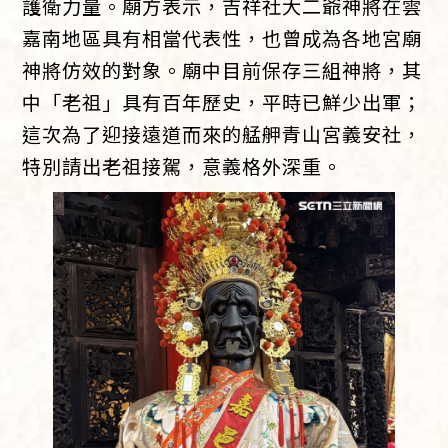
護衛力量。廟方表示，吉祥社大二爺神將在雲
嘉南地區具有相當代表性，也曾成為各地宮廟
神將仿效的對象。廟中目前保存三組神將，其
中「老祖」具有百年歷史，平時已鮮少出軍；
這次為了迎接遠道而來的艋舺青山宮義安社，
特別請出老祖接駕，意義格外深重。