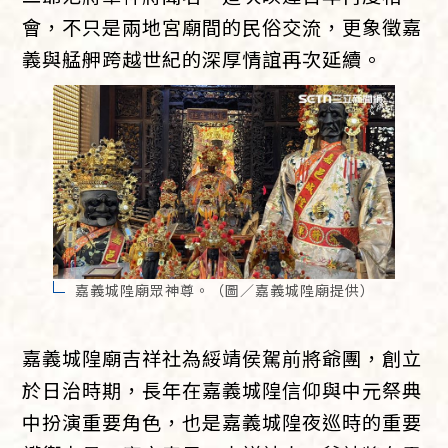
會，不只是兩地宮廟間的民俗交流，更象徵嘉
義與艋舺跨越世紀的深厚情誼再次延續。
嘉義城隍廟眾神尊。（圖／嘉義城隍廟提供）
嘉義城隍廟吉祥社為綏靖侯駕前將爺團，創立
於日治時期，長年在嘉義城隍信仰與中元祭典
中扮演重要角色，也是嘉義城隍夜巡時的重要