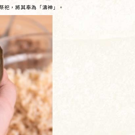
祭祀，將其奉為「濤神」。