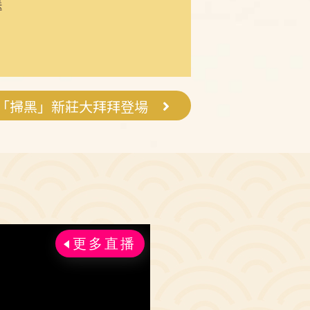
送
「掃黑」新莊大拜拜登場