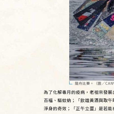
龍舟比賽。（圖／CAN
為了化解毒月的疫病，老祖宗發展
百福、驅蚊蚋；「飲雄黃酒與取午
淨身的奇效；「正午立蛋」是若能