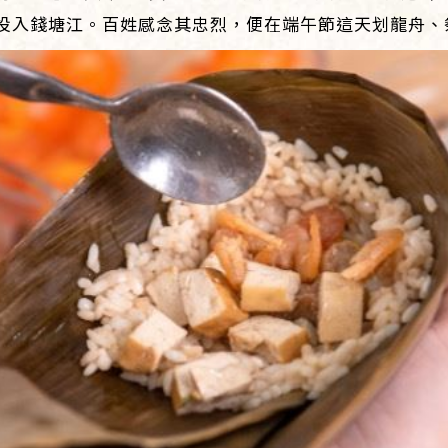
投入錢塘江。百姓感念其忠烈，便在端午節這天划龍舟、