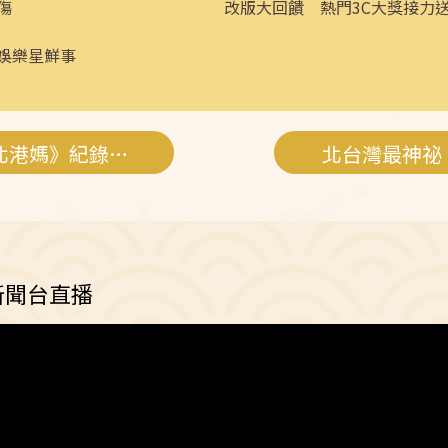
傷
改版大回饋 熱門3C大獎接力
娛樂星鮮事
跨越330年！朝天宮《北港媽》紀錄片巡演
北台灣最神祕
新聞台直播