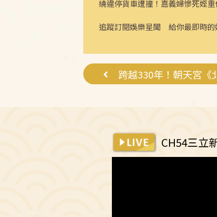
繞違停貨車遭撞！嘉義婦慘死姪重
追蹤訂閱娛樂星聞 給你最即時的
CH54三立