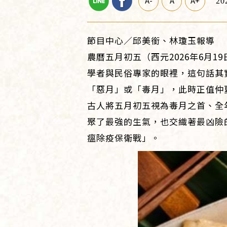
A-
A
A+
20
節目中心／邱美銜、林瓊玉報導
農曆五月初五（西元2026年6月
學者與民俗專家的眼裡，這句話其
「惡月」或「毒月」，此時正值仲
古人將五月初五視為毒月之首、全
聚了最強的生氣，也交織著最凶險
瘟除疫保衛戰」。