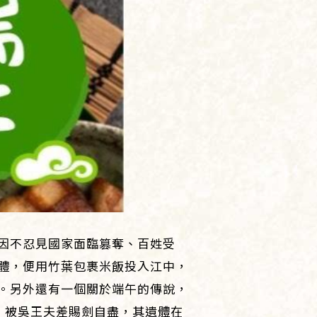
因不忍見國家面臨篡奪、百姓受
體，便用竹葉包裹米飯投入江中，
。另外還有一個關於端午的傳說，
，被吳王夫差賜劍自盡，其遺體在