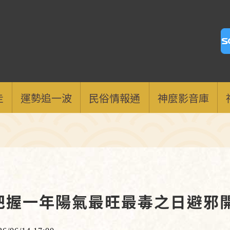
走
運勢追一波
民俗情報通
神麼影音庫
把握一年陽氣最旺最毒之日避邪