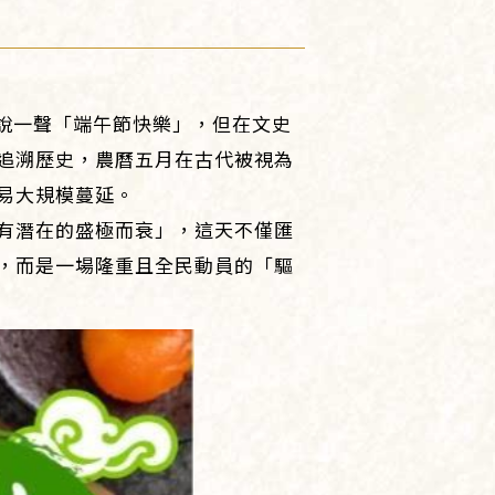
以說一聲「端午節快樂」，但在文史
追溯歷史，農曆五月在古代被視為
易大規模蔓延。
有潛在的盛極而衰」，這天不僅匯
，而是一場隆重且全民動員的「驅