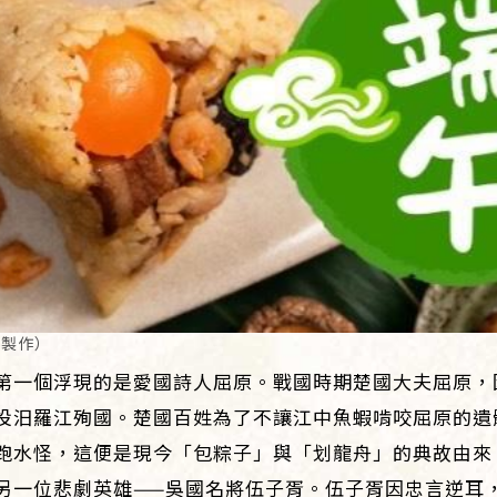
A製作）
第一個浮現的是愛國詩人屈原。戰國時期楚國大夫屈原，
投汨羅江殉國。楚國百姓為了不讓江中魚蝦啃咬屈原的遺
跑水怪，這便是現今「包粽子」與「划龍舟」的典故由來
另一位悲劇英雄——吳國名將伍子胥。伍子胥因忠言逆耳