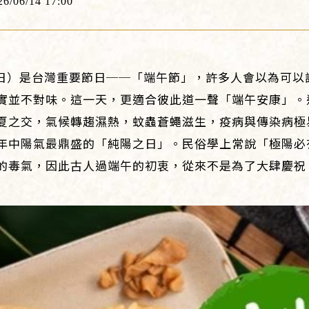
26/06/14 17:00
19日）是台灣重要節日──「端午節」，許多人會以為可
實並不對味。這一天，更適合彼此道一聲「端午安康」。
夏之交，氣候轉趨濕熱，蚊蟲蒼蠅滋生，疫病與傳染病極
年中陽氣最鼎盛的「純陽之日」。民俗學上常說「極陽必
的毒氣，因此古人過端午的初衷，從來不是為了大肆慶祝