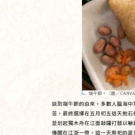
端午節。（圖／CANV
談到端午節的由來，多數人腦海中
苦，最終選擇在五月初五這天抱石
並划起獨木舟在江面敲鑼打鼓以嚇
傳聞在江浙一帶，這一天祭祀的是