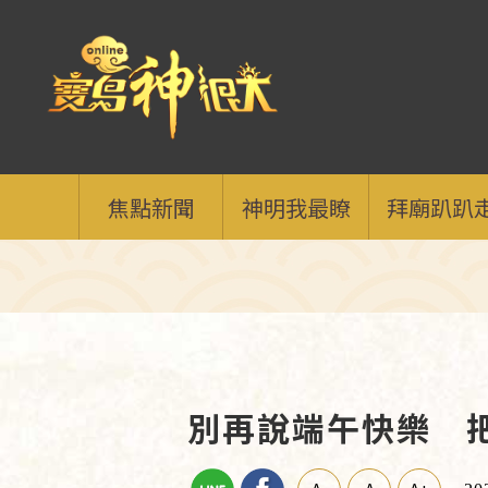
焦點新聞
神明我最瞭
拜廟趴趴
別再說端午快樂 