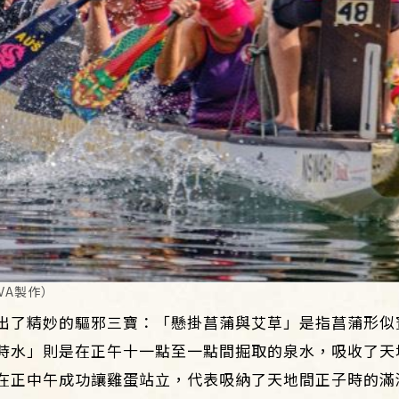
VA製作）
出了精妙的驅邪三寶：「懸掛菖蒲與艾草」是指菖蒲形似
時水」則是在正午十一點至一點間掘取的泉水，吸收了天
在正中午成功讓雞蛋站立，代表吸納了天地間正子時的滿