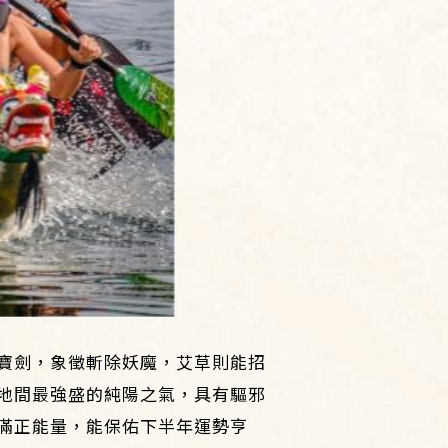
寶劍，象徵斬除妖魔，艾草則能招
地間最強盛的純陽之氣，具有驅邪
滿正能量，能保佑下半年運勢亨