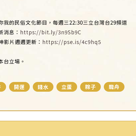
我的民俗文化節目，每週三22:30三立台灣台29頻道
新消息：
https://bit.ly/3n9Sb9C
！神影片週週更新：
https://pse.is/4c9hq5
：
本台立場。
俗
開運
錢水
立蛋
粽子
龍舟