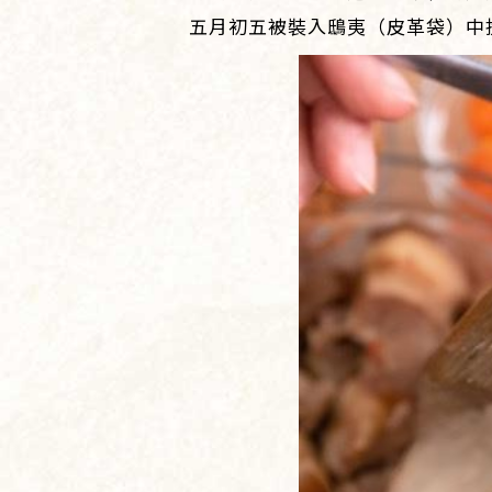
五月初五被裝入鴟夷（皮革袋）中