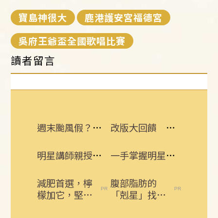
寶島神很大
鹿港護安宮福德宮
吳府王爺盃全國歌唱比賽
讀者留言
週末颱風假？白海豚挾紫暴雨 可能發陸警
改版大回饋 熱門3C大獎接力送
明星講師親授！醒吾三立學院打造影視新星
一手掌握明星動態 即刻下載娛樂星聞APP
減肥首選，檸
腹部脂肪的
檬加它，堅持
「剋星」找到
一週，腰細
了，常吃這幾
了，瘦到你懷
物，吃走大肚