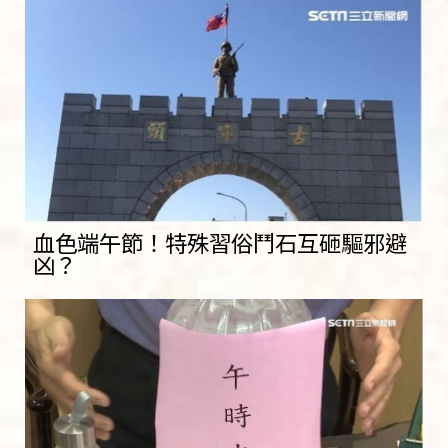
血色端午節！特殊習俗鬥石互砸驅邪避
凶？