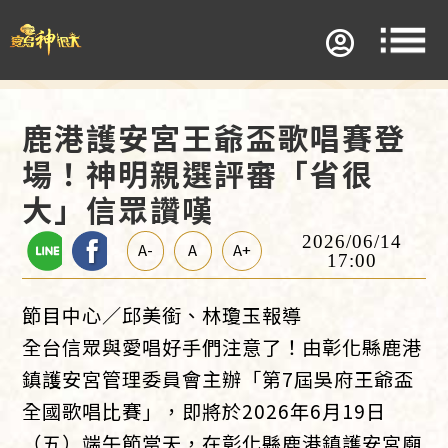
鹿港護安宮王爺盃歌唱賽登
場！神明親選評審「省很
大」信眾讚嘆
2026/06/14
A-
A
A+
17:00
節目中心／邱美銜、林瓊玉報導
全台信眾與愛唱好手們注意了！由彰化縣鹿港
鎮護安宮管理委員會主辦「第7屆吳府王爺盃
全國歌唱比賽」，即將於2026年6月19日
（五）端午節當天，在彰化縣鹿港鎮護安宮廟