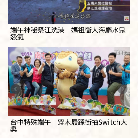
端午神秘祭江洗港 媽祖衝大海驅水鬼
怨氣
台中特殊端午 穿木屐踩街抽Switch大
獎