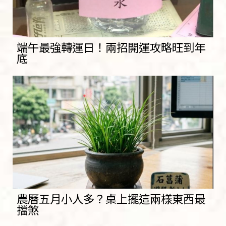
端午最強轉運日！兩招開運攻略旺到年
底
農曆五月小人多？桌上擺這兩樣東西最
擋煞