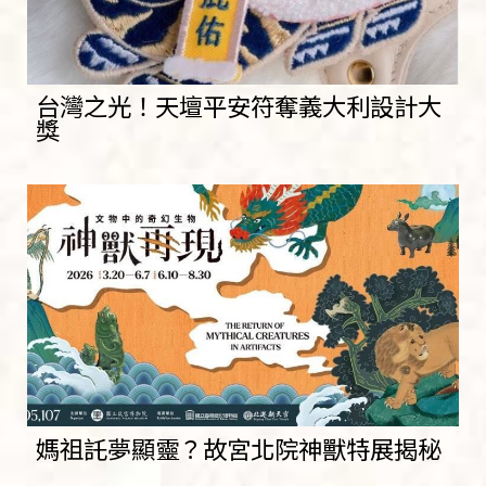
台灣之光！天壇平安符奪義大利設計大
獎
媽祖託夢顯靈？故宮北院神獸特展揭秘