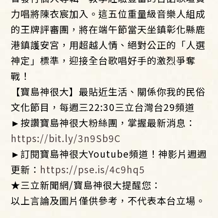
力唱將陳衣宸加入。這五位重量級音樂人組成
的王牌評審團，將在端午節當天坐鎮彰化縣鹿
港鎮護安宮，用超越人情、絕對公正的「人選
神定」標準，迎接全台歌唱好手的激烈爭奪
戰！
【寶島神很大】最貼近生活、關係你我的民俗
文化節目，每週三22:30三立台灣台29頻道
►按讚寶島神很大粉絲團，掌握最新消息：
https://bit.ly/3n9Sb9C
►訂閱寶島神很大Youtube頻道！神影片週週
更新：
https://pse.is/4c9hq5
★三立新聞網/寶島神很大提醒您：
以上言論及圖片僅供參考，不代表本台立場。