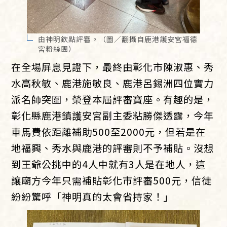
由神明欽點評審。（圖／翻攝自鹿港護安宮福德
宮粉絲團）
在全場屏息見證下，最終由彰化市陳淑惠、秀
水高秋敏、鹿港施敏良、鹿港呂錫洲四位實力
派名師突圍，榮登本屆評審寶座。有趣的是，
彰化縣鹿港鎮護安宮副主委粘勝傑透露，今年
車馬費依距離補助500至2000元，但若是在
地福興、秀水與鹿港的評審則不予補貼。沒想
到王爺公挑中的4人中就有3人是在地人，這
讓廟方今年只需補貼彰化市評審500元，信徒
紛紛驚呼「神明真的太會省持家！」