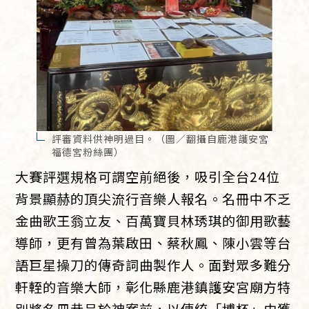
評審資料供神明過目。（圖／翻攝自鹿港護安宮
福德宮粉絲團）
大賽評選規格可謂空前絕後，吸引全台24位
背景顯赫的頂尖流行音樂人報名。名冊中不乏
金曲歌王翁立友、百萬寶貝林琇琪的御用歌藝
導師，更有曾為葉啟田、蔡秋鳳、陳小雲等台
語巨星操刀的傳奇詞曲製作人。面對眾多難分
軒輊的音樂大師，彰化縣鹿港鎮護安宮廟方特
別將名冊恭呈於神案前，以傳統「博杯」由獲