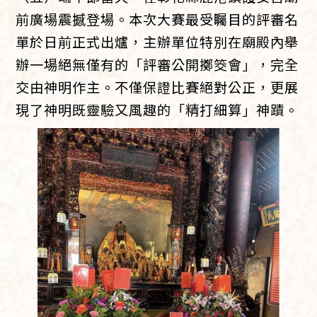
前廣場震撼登場。本次大賽最受矚目的評審名
單於日前正式出爐，主辦單位特別在廟殿內舉
辦一場絕無僅有的「評審公開擲筊會」，完全
交由神明作主。不僅保證比賽絕對公正，更展
現了神明既靈驗又風趣的「精打細算」神蹟。