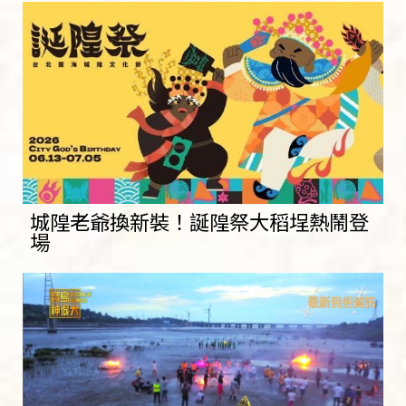
城隍老爺換新裝！誕隍祭大稻埕熱鬧登
場