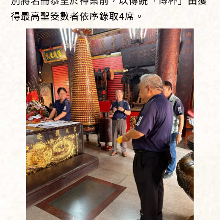
得最高聖筊數者依序錄取4席。