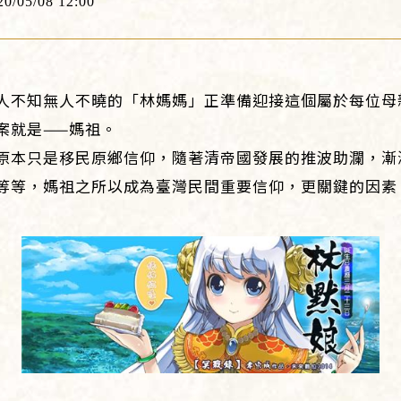
20/05/08 12:00
人不知無人不曉的「林媽媽」正準備迎接這個屬於每位母
案就是——媽祖。
原本只是移民原鄉信仰，隨著清帝國發展的推波助瀾，漸
等等，媽祖之所以成為臺灣民間重要信仰，更關鍵的因素