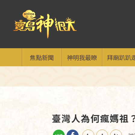
焦點新聞
神明我最瞭
拜廟趴趴
臺灣人為何瘋媽祖