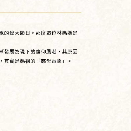
親的偉大節日。那麼這位林媽媽是
漸發展為現下的信仰風潮，其原因
，其實是媽祖的「慈母意象」。