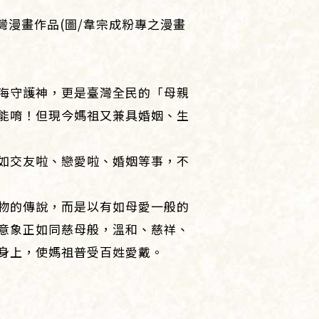
漫畫作品(圖/韋宗成粉專之漫畫
海守護神，更是臺灣全民的「母親
能唷！但現今媽祖又兼具婚姻、生
如交友啦、戀愛啦、婚姻等事，不
物的傳說，而是以有如母愛一般的
意象正如同慈母般，溫和、慈祥、
身上，使媽祖普受百姓愛戴。