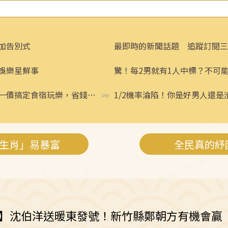
加告別式
最即時的新聞話題 追蹤訂閱三
娛樂星鮮事
驚！每2男就有1人中標？不可
一價搞定食宿玩樂，省錢更
1/2機率淪陷！你是好男人還是
3生肖」易暴富
全民真的紓
訴】沈伯洋送暖東發號！新竹縣鄭朝方有機會贏