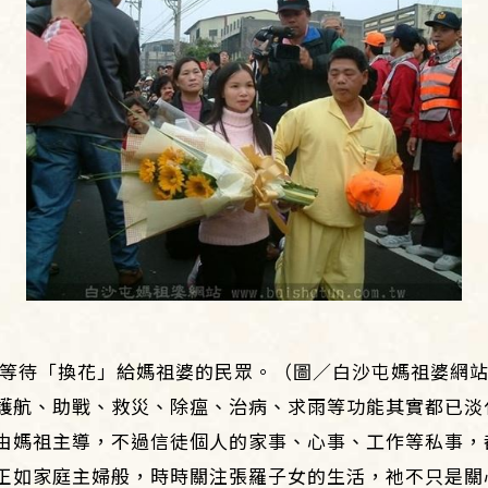
等待「換花」給媽祖婆的民眾。（圖／白沙屯媽祖婆網
護航、助戰、救災、除瘟、治病、求雨等功能其實都已淡
由媽祖主導，不過信徒個人的家事、心事、工作等私事，
正如家庭主婦般，時時關注張羅子女的生活，祂不只是關