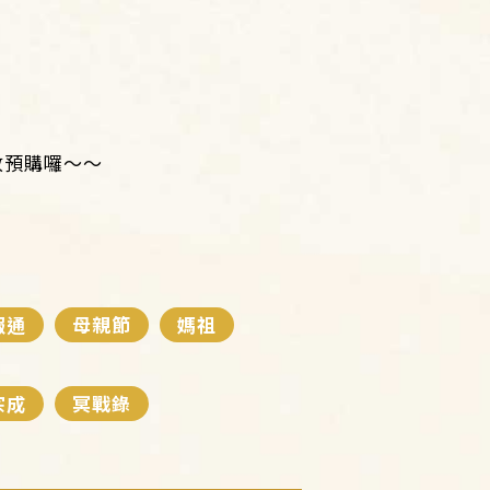
放預購囉～～
報通
母親節
媽祖
宗成
冥戰錄