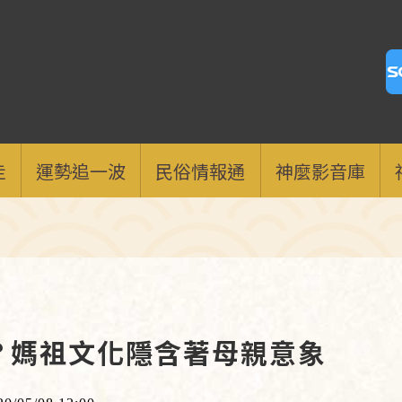
走
運勢追一波
民俗情報通
神麼影音庫
？媽祖文化隱含著母親意象