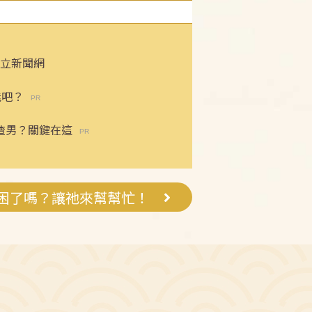
立新聞網
能吧？
渣男？關鍵在這
困了嗎？讓祂來幫幫忙！