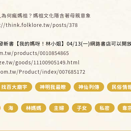
人為何瘋媽祖？媽祖文化隱含著母親意象
://think.folklore.tw/posts/378
發新書【我的媽呀！林小姐】04/13(一)網路書店可以開
m.tw/products/0010854865
ze.tw/goods/11100905149.html
com.tw/Product/index/007685172
找百大廟宇
神明我最瞭
神仙列傳
民俗情
海
林媽媽
主婦
子女
私密
韋