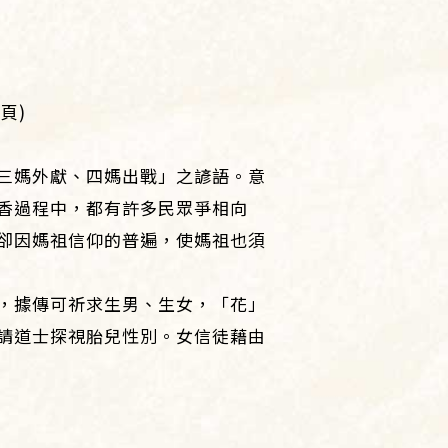
頁)
三媽外獻、四媽出戰」之諺語。意
香過程中，都有許多民眾爭相向
卻因媽祖信仰的普遍，使媽祖也須
，據傳可祈求生男、生女，「花」
請道士探視胎兒性別。女信徒藉由