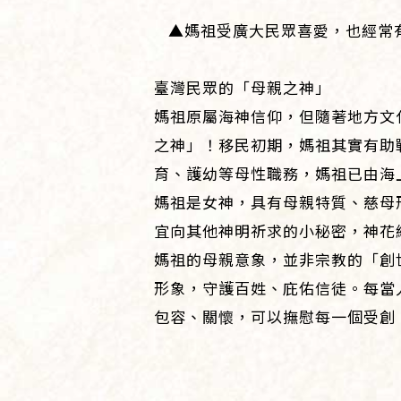
▲媽祖受廣大民眾喜愛，也經常
臺灣民眾的「母親之神」
媽祖原屬海神信仰，但隨著地方文
之神」！移民初期，媽祖其實有助
育、護幼等母性職務，媽祖已由海
媽祖是女神，具有母親特質、慈母
宜向其他神明祈求的小秘密，神花
媽祖的母親意象，並非宗教的「創
形象，守護百姓、庇佑信徒。每當
包容、關懷，可以撫慰每一個受創