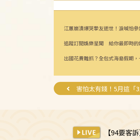
江蕙崩潰爆哭摯友逝世！淚喊怕參
追蹤訂閱娛樂星聞 給你最即時的
出國花費難抓？全包式海島假期，
省心！
害怕太有錢！5月這「
【94要客