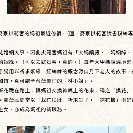
麥寮拱範宮的媽祖最近修復。(圖／麥寮拱範宮臉書粉絲專
徒婚姻大事，因此拱範宮媽祖有「大媽鎮殿、二媽姻緣、
的姻緣。（可以去試試看，真的。）每年大甲媽祖遶境進
手腕用以祈求姻緣。紅絲線的概念源自月下老人的故事，
加持，真可謂全台灣最忙的「林小姐」。
鮮花跪在路上，與媽祖交換神轎上的花束，稱之「換花」
。臺灣民間常以「栽花換肚」祈求生子，「探花欉」則是
生女，亦成為媽祖的新職務。