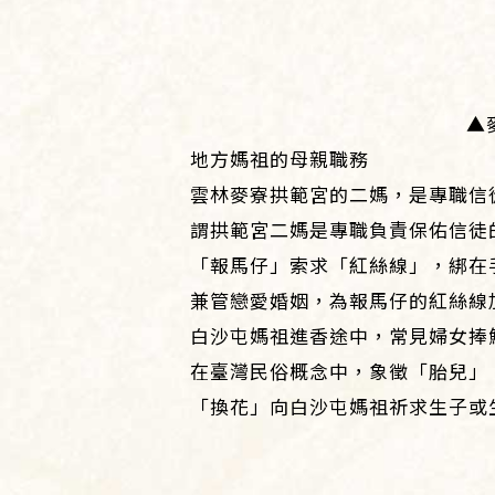
▲
地方媽祖的母親職務
雲林麥寮拱範宮的二媽，是專職信
謂拱範宮二媽是專職負責保佑信徒
「報馬仔」索求「紅絲線」，綁在
兼管戀愛婚姻，為報馬仔的紅絲線
白沙屯媽祖進香途中，常見婦女捧
在臺灣民俗概念中，象徵「胎兒」
「換花」向白沙屯媽祖祈求生子或