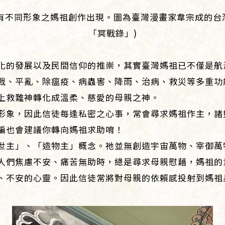
有不同形象之媽祖創作出現。圖為臺灣漫畫家韋宗成的台灣
「冥戰錄」)
化的發展以及民間信仰的推崇，其實臺灣媽祖已不僅是航
戰、平亂、除瘟疫、病蟲害、降雨、治病、救災等多重功
上救難神轉化成溫柔、慈愛的母親之神。
形象，因此信徒每逢私密之心事，常會尋求媽祖作主，諸
編也會建議你轉向媽祖求助唷！
世主」、「造物主」概念。祂並無創造宇宙萬物、宰御萬
人們焦慮不安、痛苦無助時，總是尋求母親慰藉，媽祖的
、不安的心靈。因此信徒常將對母親的依賴感投射到媽祖