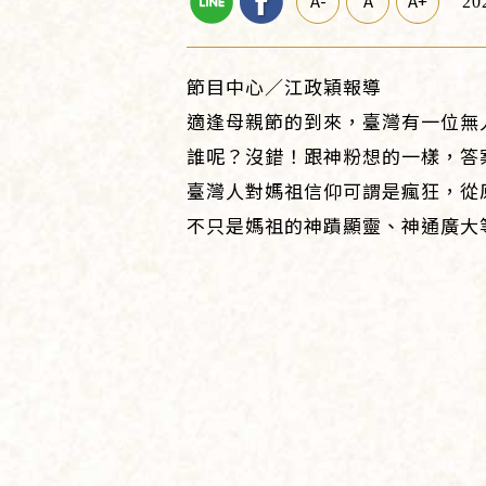
A-
A
A+
20
節目中心／江政穎報導
適逢母親節的到來，臺灣有一位無
誰呢？沒錯！跟神粉想的一樣，答
臺灣人對媽祖信仰可謂是瘋狂，從
不只是媽祖的神蹟顯靈、神通廣大