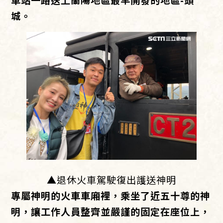
城。
▲退休火車駕駛復出護送神明
專屬神明的火車車廂裡，乘坐了近五十尊的神
明，讓工作人員整齊並嚴謹的固定在座位上，