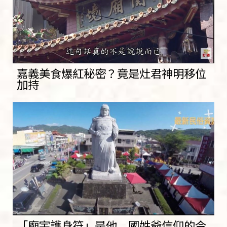
嘉義美食爆紅秘密？竟是灶君神明移位
加持
「廟宇護身符」是他 國姓爺信仰的今