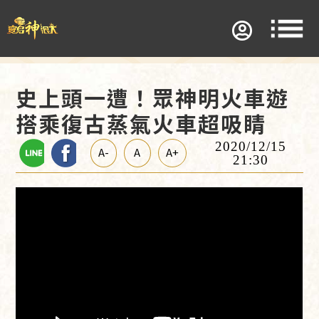
史上頭一遭！眾神明火車遊
搭乘復古蒸氣火車超吸睛
2020/12/15
A-
A
A+
21:30