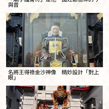
與昔
名將王得祿金沙神像 精妙設計「對上
眼」