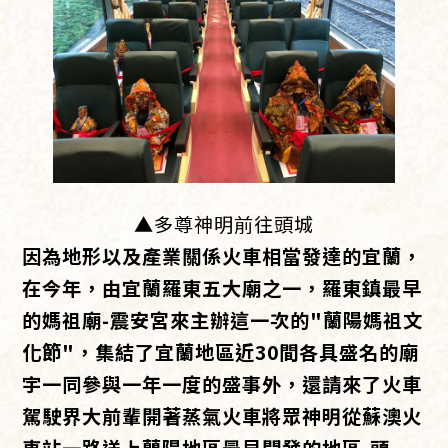
▲多尊神明前往頭城
因為地形以及產業關係火車相當發達的宜蘭，
在今年，由宜蘭羅東五大廟之一，羅東鎮最早
的媽祖廟-震安宮來主辦這一次的"蘭陽媽祖文
化節"，集結了宜蘭地區近30間各具盛名的廟
宇一同參與一年一度的盛事外，還請來了火車
駕駛界大前輩開著蒸氣火車將眾神明從蘇澳火
車站一路送上蘭陽地區最早開發的地區-頭