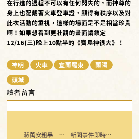
在行進的過程不可以有任何閃失的，而神尊的
身上也配戴著火車登車證，顯得有秩序以及對
此次活動的重視，這樣的場面是不是相當珍貴
啊！如果想看到更壯觀的畫面請鎖定
12/16(三)晚上10點半的《寶島神很大》！
神明
火車
宜蘭羅東
蘭陽
頭城
讀者留言
蔣萬安粗暴一句翻車！他揭鐵證：哪時道歉
新聞事件即時更新 所有消息一手掌握！