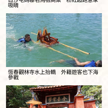
吸睛
恆春觀林寺水上抬轎 外籍遊客也下海
參戰