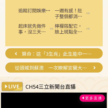
追蹤訂閱娛樂星聞 給你最即時的娛樂星鮮事
一週有感！肚
子整個都消下
去了！免節
起床就先做件
檸檬搭配它，
食，排空順暢
事，沒三天小
臉上斑點全部
就夠
腹就不見了!
消失了，小肚
肚子一天天變
子都變平坦了
小！
算命：這「3生肖」此生能中一次大獎
從頭城到蘇澳 一次瞭解宜蘭大小事
CH54三立新聞台直播