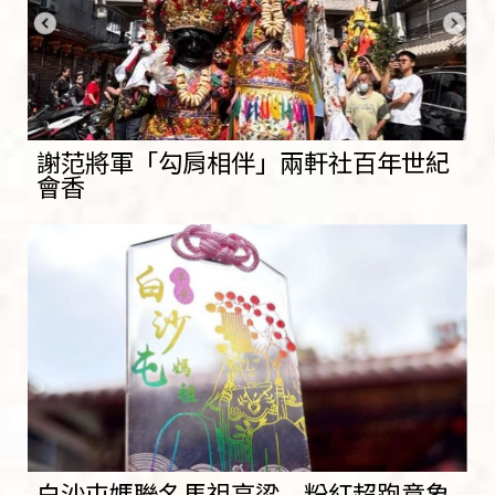
謝范將軍「勾肩相伴」兩軒社百年世紀
會香
白沙屯媽聯名馬祖高粱 粉紅超跑意象