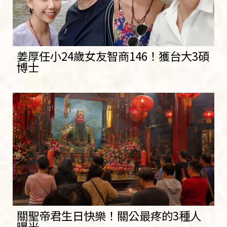
姜厚任小24歲女友智商146！獲台大3碩
博士
關聖帝君生日快樂！關公最疼的3種人
曝光