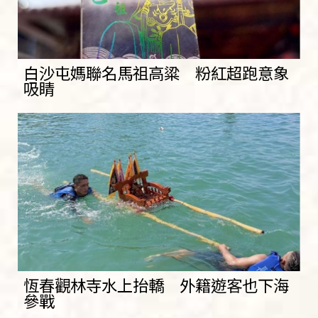
白沙屯媽聯名馬祖高粱 粉紅超跑意象
吸睛
恆春觀林寺水上抬轎 外籍遊客也下海
參戰