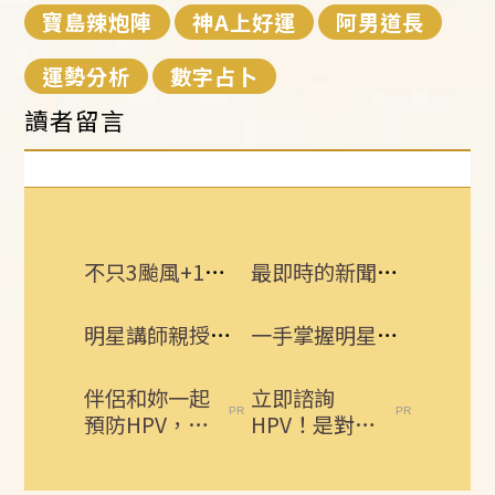
寶島辣炮陣
神A上好運
阿男道長
運勢分析
數字占卜
讀者留言
不只3颱風+1熱帶低壓?恐又有熱帶系統發展
最即時的新聞話題 追蹤訂閱三立新聞網
明星講師親授！醒吾三立學院打造影視新星
一手掌握明星動態 即刻下載娛樂星聞APP
伴侶和妳一起
立即諮詢
預防HPV，才
HPV！是對自
有資格說愛
己健康最好的
妳！
投資，把握現