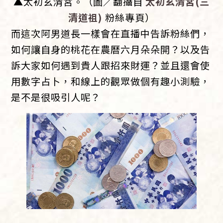
▲太初玄清宮。（圖／翻攝自
太初玄清宮(三
清道祖)
粉絲專頁）
而這次阿男道長一樣會在直播中告訴粉絲們，
如何讓自身的桃花在農曆六月朵朵開？以及告
訴大家如何遇到貴人跟招來財運？並且還會使
用數字占卜，和線上的觀眾做個有趣小測驗，
是不是很吸引人呢？