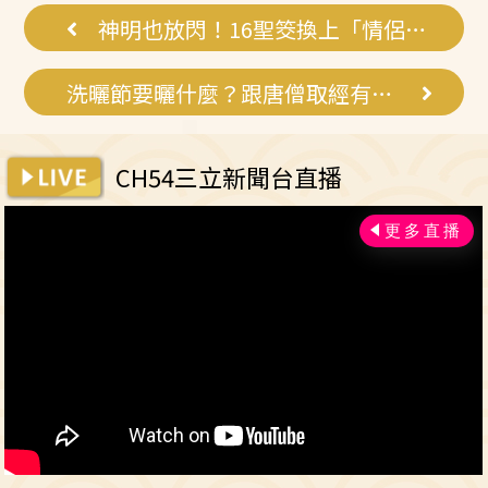
在不嫌晚...
神明也放閃！16聖筊換上「情侶裝」
洗曬節要曬什麼？跟唐僧取經有關？
CH54三立新聞台直播