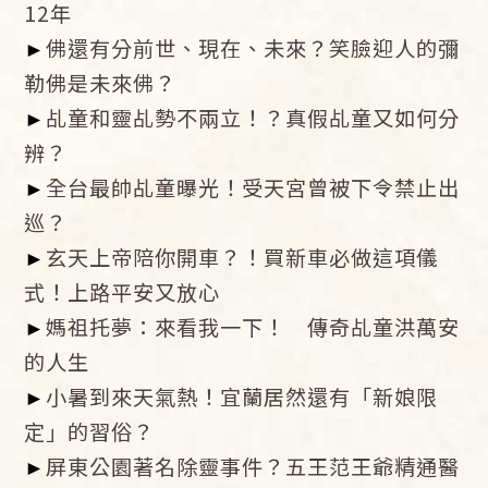
12年
►
佛還有分前世、現在、未來？笑臉迎人的彌
勒佛是未來佛？
►
乩童和靈乩勢不兩立！？真假乩童又如何分
辨？
►
全台最帥乩童曝光！受天宮曾被下令禁止出
巡？
►
玄天上帝陪你開車？！買新車必做這項儀
式！上路平安又放心
►
媽祖托夢：來看我一下！ 傳奇乩童洪萬安
的人生
►
小暑到來天氣熱！宜蘭居然還有「新娘限
定」的習俗？
►
屏東公園著名除靈事件？五王范王爺精通醫