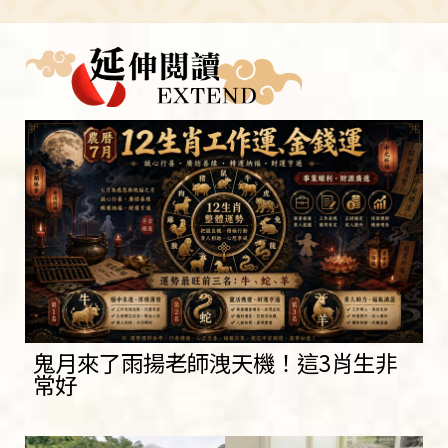
鬼月來了雨揚老師洩天機！這3肖生非
常好