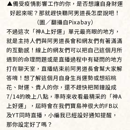
▲備受疫情影響工作的你，是否想讓自身財運
好起來呢？那就趕快聽阿男道長怎麼說吧！
（圖／翻攝自Pixabay）
不過這次「神A上好運」單元最亮眼的地方，
就是主持人們與阿男道長會和網友們有著滿滿
的互動感！線上的網友們可以把自己這個月所
遇到的命理問題或是直播過程中有疑問的地方
打在聊天室，直播結束前阿男道長會幫大家解
答唷！想了解這個月自身生肖運勢或想招桃
花、財運、貴人的你，還不趕快把鬧鐘設成
7/14的晚上八點，準時來收看最精采的「神A
上好運」，屆時會在我們寶島神很大的FB以
及YT同時直播，小編我已經設好通知提醒，
那你設定好了嗎？