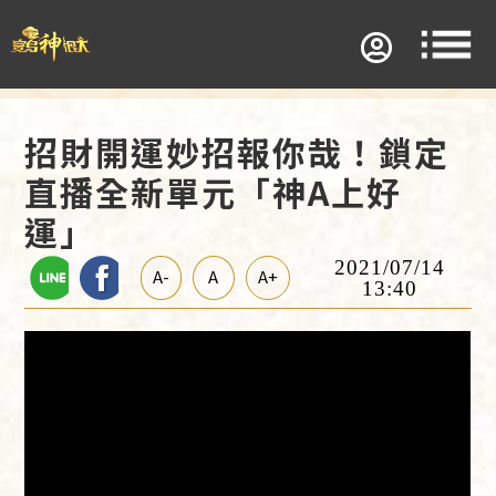
招財開運妙招報你哉！鎖定
直播全新單元「神A上好
運」
2021/07/14
A-
A
A+
13:40