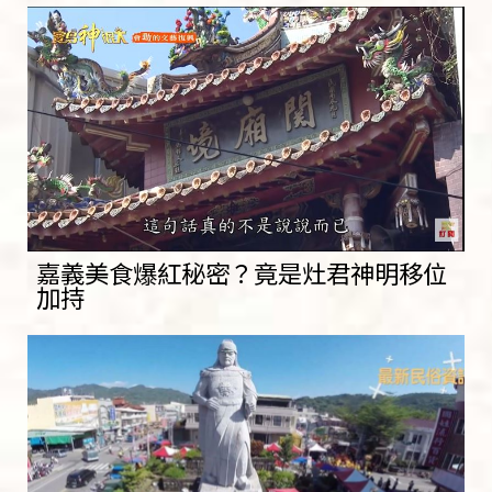
嘉義美食爆紅秘密？竟是灶君神明移位
加持