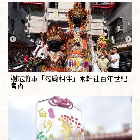
謝范將軍「勾肩相伴」兩軒社百年世紀
會香