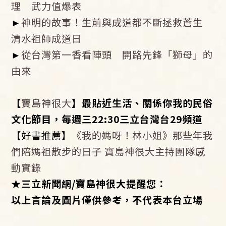
理 武力值爆表
►
神明的故事！生前與成道都不斷拯救蒼生
清水祖師成道日
►
從台灣第一香看陣頭 開路先鋒「獅母」的
由來
【
寶島神很大
】最貼近生活、關係你我的民俗
文化節目，每週三22:30三立台灣台29頻道
【好書推薦】
《我的媽呀！林小姐》那些年我
們陪媽祖散步的日子 寶島神很大主持團隊感
動實錄
★
三立新聞網/寶島神很大提醒您：
以上言論及圖片僅供參考，不代表本台立場