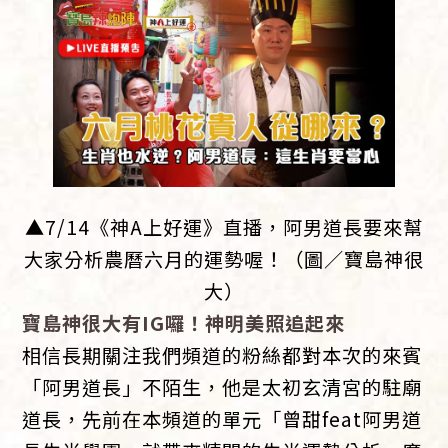
▲7/14《神A上好運》直播，阿男道長要來幫
大家分析農曆六月的運勢喔！（圖／寶島神很
大）
寶島神很大有IG囉！神明美照追起來
相信長期關注我們頻道的粉絲都對本次的來賓
「阿男道長」不陌生，他是太初玄清宮的駐廟
道長，先前在本頻道的單元「曾甜feat阿男道