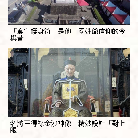
「廟宇護身符」是他 國姓爺信仰的今
與昔
名將王得祿金沙神像 精妙設計「對上
眼」