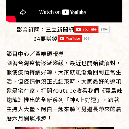
影音訂閱：
三立新聞網
94要賺錢
節目中心／黃唯碩報導
隨著台灣疫情逐漸趨緩，最近也開始微解封，
假使疫情持續好轉，大家就能漸漸回到正常生
活。但疫情還沒正式結束時，大家最好的選項
還是宅在家，打開Youtube收看我們《寶島辣
炮陣》推出的全新系列「神A上好運」，跟著
主持人大堡、阿白一起來聽
阿男道長
帶來的農
曆六月開運撇步！