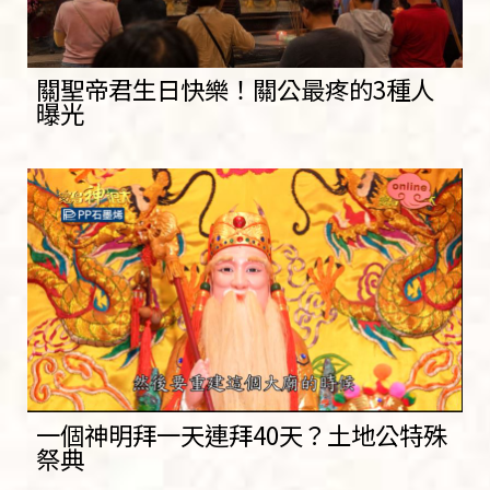
關聖帝君生日快樂！關公最疼的3種人
曝光
一個神明拜一天連拜40天？土地公特殊
祭典