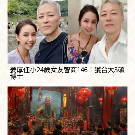
姜厚任小24歲女友智商146！獲台大3碩
博士