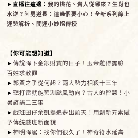
►直播往這邊：
我的桃花、貴人從哪來？生肖也
水逆？阿男道長：這幾個要小心！全新系列線上
運勢解析、開運小妙招傳授
【你可能想知道】
►
傳說降下金銀財寶的日子！玉帝難得露臉
百姓求赦罪
►
郭黃之爭從何起？兩大勢力相殺十三年
►
聽打雷就能預測颱風動向？古人的智慧！小
暑諺語二三事
►
戲班囝仔余凱揚追夢出頭天！用創新元素賦
予傳統戲班新面貌
►
神明降駕：找你們很久了！神奇符水延壽