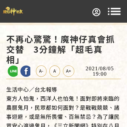
不再心驚驚！魔神仔真會抓
交替 3分鐘解「超毛真
相」
2021/08/05
A-
A
A+
19:00
生活中心／台北報導
東方人怕鬼，西洋人也怕鬼！面對即將來臨的
農曆鬼月，民眾都如何面對？是戰戰競競、諸
事迴避，或是無所畏懼、百無禁忌？為了讓民
眾安心渡過鬼月，《三立新聞網》特別在八月