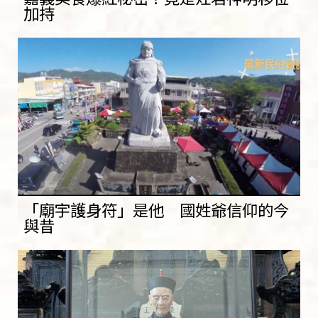
加持
「廟宇護身符」是他 國姓爺信仰的今
與昔