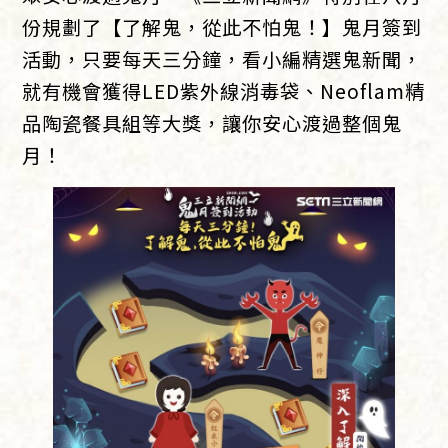
份規劃了【了解鬼，從此不怕鬼！】鬼月簽到
活動，只要每天三分鐘，看小編精選鬼新聞，
就有機會獲得LED紫外線消毒袋、Neoflam精
品陶瓷餐具組等大獎，讓你安心渡過整個鬼
月！