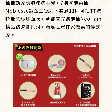
抽自動感應泡沫洗手機，7則就能再抽
Moblesse鈦金三德刀，看滿11則可抽TT波
特曼黑珍珠面膜，全部看完還能抽Neoflam
精品鑄瓷餐具組，滿足民眾在家做菜的儀式
感。