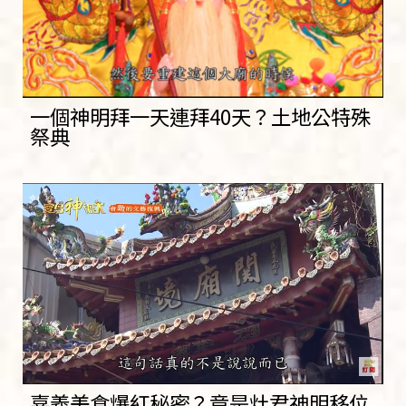
一個神明拜一天連拜40天？土地公特殊
祭典
嘉義美食爆紅秘密？竟是灶君神明移位