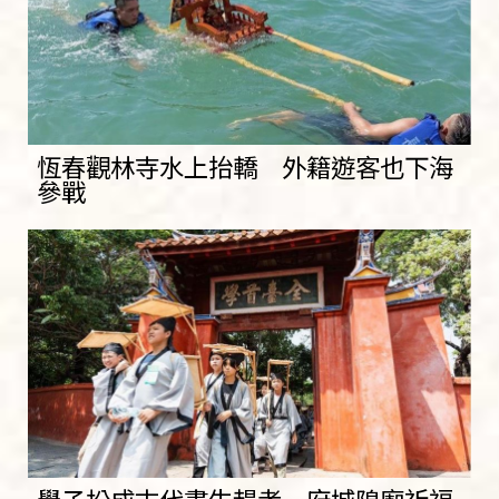
恆春觀林寺水上抬轎 外籍遊客也下海
參戰