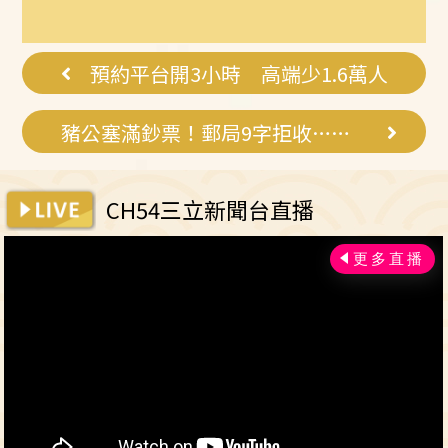
了，常吃這幾
己健康最好的
物，吃走大肚
投資，把握現
囊，瘦出...
在不嫌晚...
預約平台開3小時 高端少1.6萬人
豬公塞滿鈔票！郵局9字拒收…網氣炸
CH54三立新聞台直播