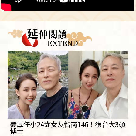
姜厚任小24歲女友智商146！獲台大3碩
博士