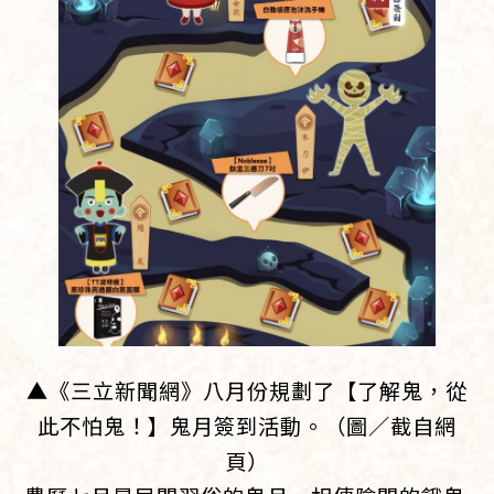
▲《三立新聞網》八月份規劃了【了解鬼，從
此不怕鬼！】鬼月簽到活動。（圖／截自網
頁）