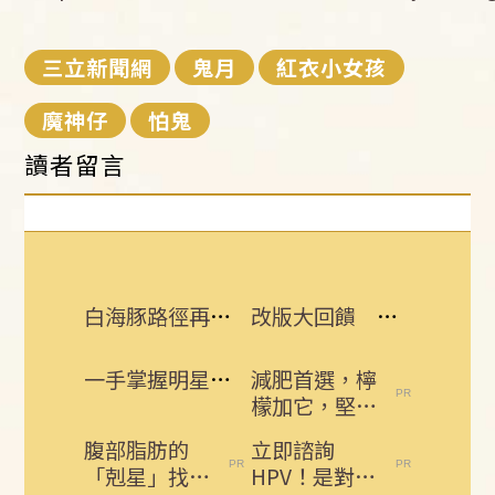
三立新聞網
鬼月
紅衣小女孩
魔神仔
怕鬼
讀者留言
白海豚路徑再變 吳聖宇：離台灣又更近了
改版大回饋 熱門3C大獎接力送
一手掌握明星動態 即刻下載娛樂星聞APP
減肥首選，檸
檬加它，堅持
一週，腰細
腹部脂肪的
立即諮詢
了，瘦到你懷
「剋星」找到
HPV！是對自
疑人生