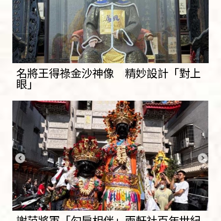
名將王得祿金沙神像 精妙設計「對上
眼」
謝范將軍「勾肩相伴」兩軒社百年世紀