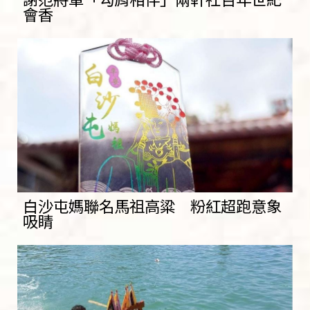
會香
白沙屯媽聯名馬祖高粱 粉紅超跑意象
吸睛