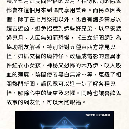
農歷七月是民間習俗的鬼月，相傳陰間的餓鬼
都會在這個月來到陽間享用美食。而民眾因畏
懼，除了在七月祭祀以外，也會有諸多禁忌以
趨吉避凶，避免招惹到這些好兄弟，以平安渡
過鬼月。人因無知而恐懼，《三立新聞網》為
協助網友解惑，特別針對五種東西方常見鬼
怪，如抓交替的魔神仔、改編成電影的靈異事
件紅衣小女孩、神秘又恐怖的木乃伊、咬人吸
血的殭屍、陰間使者黑白無常…等，蒐羅了相
關熱門新聞，讓民眾可以進一步了解各種鬼
怪，解除心中的疑慮及恐懼。同時也讓喜歡鬼
故事的網友們，可以大飽眼福。