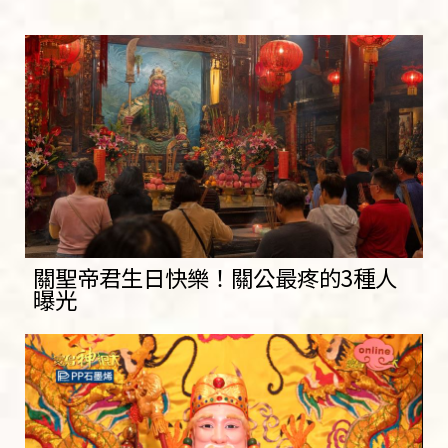
關聖帝君生日快樂！關公最疼的3種人
曝光