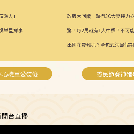
這類人」
改版大回饋 熱門3C大獎接力
娛樂星鮮事
驚！每2男就有1人中標？不可
出國花費難抓？全包式海島假期
省心！
事心機重愛裝傻
義民節賽神豬
新聞台直播