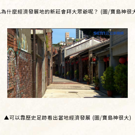
▲為什麼經濟發展地的新莊會拜大眾爺呢？ (圖/寶島神很大
▲可以靠歷史足跡看出當地經濟發展 (圖/寶島神很大)