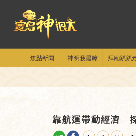
焦點新聞
神明我最瞭
拜廟趴趴
靠航運帶動經濟 