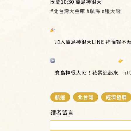
晚間10:30 寶島神很大
#北台灣大金庫
#航海
#賺大錢
加入寶島神很大LINE 神情報不
寶島神很大IG！花絮追起來
htt
航運
北台灣
經濟發展
讀者留言