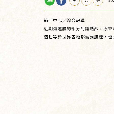
A-
A
A+
20
節目中心／綜合報導
近期海運股的部分討論熱烈，原來
這也等於世界各地都需要航運，也