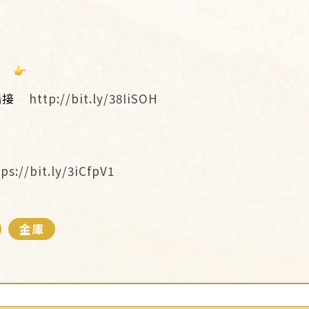
漏接
http://bit.ly/38IiSOH
ps://bit.ly/3iCfpV1
金庫