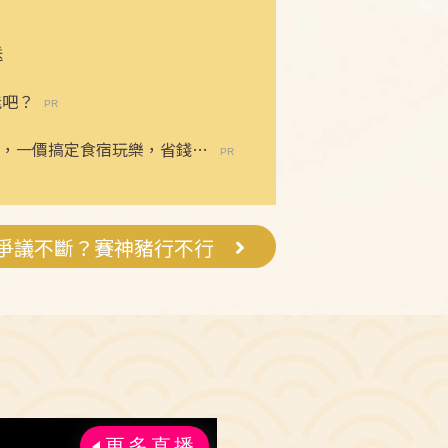
送
能吧？
，一價搞定食宿玩樂，省錢更
爭議不斷？賽神豬行不行