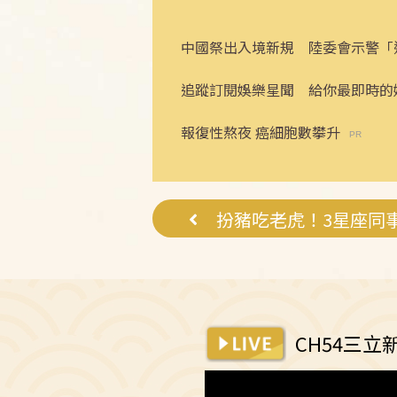
中國祭出入境新規 陸委會示警「
追蹤訂閱娛樂星聞 給你最即時的
報復性熬夜 癌細胞數攀升
扮豬吃老虎！3星座同
CH54三立