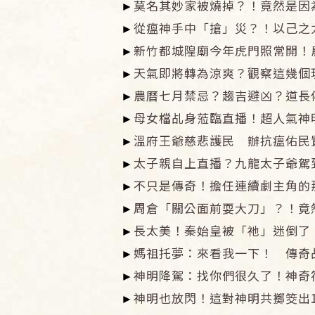
►
莫名其妙家被燒掉？！竟然是因
►
從瘟神手中「搶」災？！以己之
►
新竹都城隍廟今年虎門照常開！
►
天氣即將轉為涼爽？觀察這幾個
►
農曆七月禁忌？趨吉避凶？道長
►
母女檔乩身蒞臨直播！超人氣神
►
溫府王爺慈悲護民 辦抗瘟佑民
►
太子親自上直播？九龍太子爺駕
►
不只是傳奇！擔任連續劇主角的
►
周倉「關公面前耍大刀」？！竟
►
長太美！秦始皇被「祂」迷倒了
►
媽祖托夢：來看我一下！ 傳奇
►
神明降駕：找你們很久了！神奇
►
神明也放閃！這對神明共擲筊出