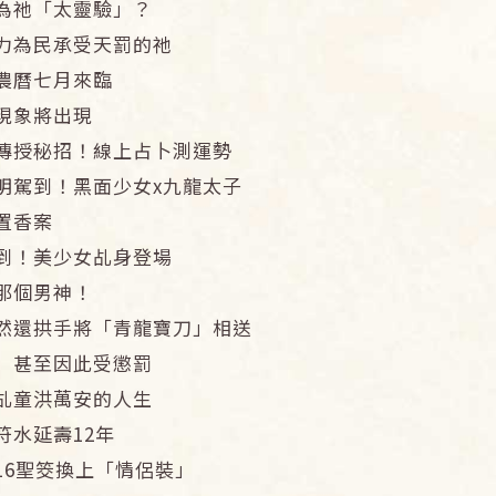
為祂「太靈驗」？
力為民承受天罰的祂
農曆七月來臨
現象將出現
傳授秘招！線上占卜測運勢
明駕到！黑面少女x九龍太子
置香案
到！美少女乩身登場
那個男神！
然還拱手將「青龍寶刀」相送
 甚至因此受懲罰
乩童洪萬安的人生
符水延壽12年
16聖筊換上「情侶裝」