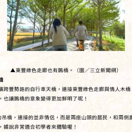
▲東豐綠色走廊也有鵲橋。（圖／三立新聞網）
橋
橫跨豐勢路的自行車天橋，連接東豐綠色走廊與情人木橋
，也讓鵲橋的意象變得更加鮮明了呢！
建的吊橋，連接的並非情侶，而是兩座山頭的居民，和兩側
，據說非常適合初學者來體驗喔！