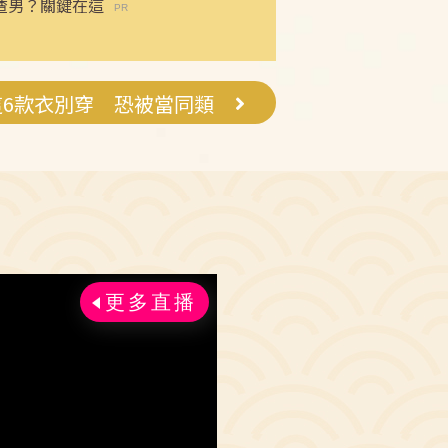
渣男？關鍵在這
這6款衣別穿 恐被當同類