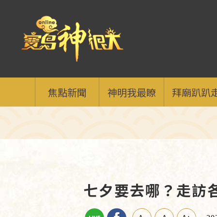
焦點新聞
神明我最瞭
拜廟趴趴
七夕要去哪？走訪