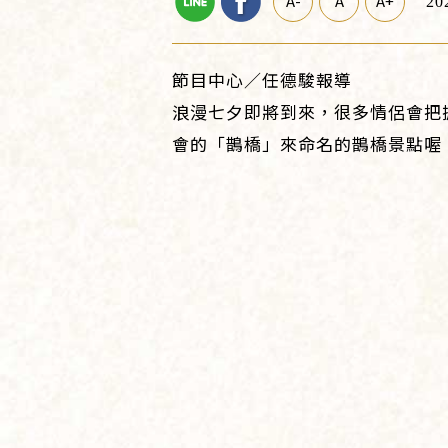
A-
A
A+
20
節目中心／任德駿報導
浪漫七夕即將到來，很多情侶會把
會的「鵲橋」來命名的鵲橋景點喔