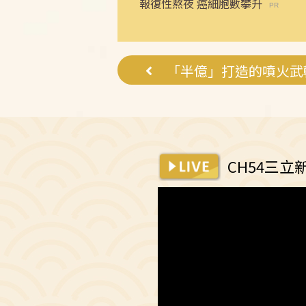
報復性熬夜 癌細胞數攀升
「半億」打造的噴火武
CH54三立