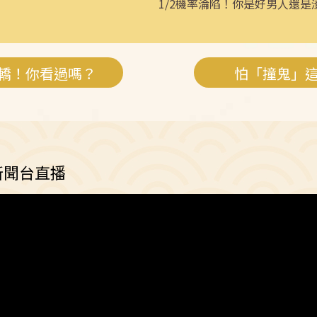
1/2機率淪陷！你是好男人還是
轎！你看過嗎？
怕「撞鬼」
新聞台直播