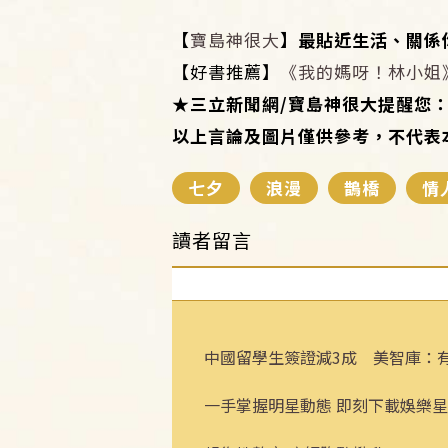
【
寶島神很大
】最貼近生活、關係你
【好書推薦】
《我的媽呀！林小姐
★
三立新聞網/寶島神很大提醒您
以上言論及圖片僅供參考，不代表
七夕
浪漫
鵲橋
情
讀者留言
中國留學生簽證減3成 美智庫：
一手掌握明星動態 即刻下載娛樂星