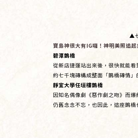
▲
寶島神很大有IG囉！神明美照追起
碧潭鵲橋
從新店捷運站出來後，很快就能看
約七千塊磚構成整面「鵲橋磚情」
靜宜大學任垣樓鵲橋
因知名偶像劇《惡作劇之吻》而爆
仍舊念念不忘，也因此，這座鵲橋