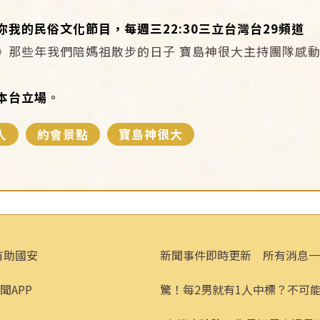
我的民俗文化節目，每週三22:30三立台灣台29頻道
》那些年我們陪媽祖散步的日子 寶島神很大主持團隊感
：
本台立場
。
人
約會景點
寶島神很大
有助國安
新聞事件即時更新 所有消息一
聞APP
驚！每2男就有1人中標？不可