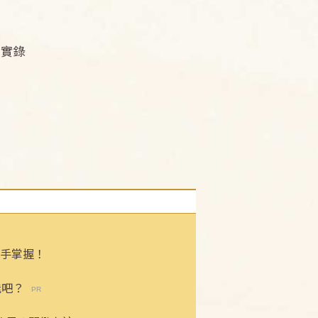
動實錄
手掌握！
能吧？