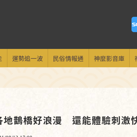
走
運勢追一波
民俗情報通
神麼影音庫
各地鵲橋好浪漫 還能體驗刺激