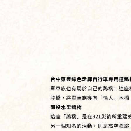
台中東豐綠色走廊自行車專用道鵲
單車族也有屬於自己的鵲橋！這座
陸橋，將單車族導向「情人」木橋
南投水里鵲橋
這座「鵲橋」是在921災後所重
另一個知名的活動，則是高空彈跳