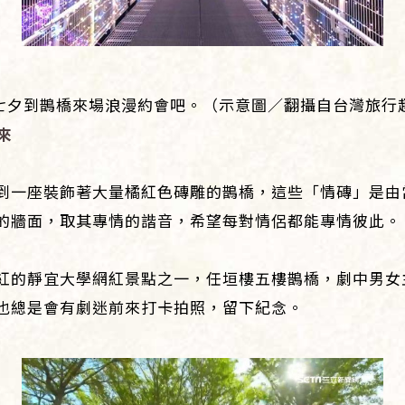
七夕到鵲橋來場浪漫約會吧。（示意圖／翻攝自台灣旅行
來
到一座裝飾著大量橘紅色磚雕的鵲橋，這些「情磚」是由
的牆面，取其專情的諧音，希望每對情侶都能專情彼此。
紅的靜宜大學網紅景點之一，任垣樓五樓鵲橋，劇中男女
也總是會有劇迷前來打卡拍照，留下紀念。