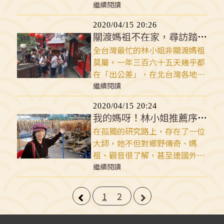
在他的研究範圍內，所以松柏嶺
繼續閱讀
可說是他最熟悉的所在了，除此
2020/04/15 20:26
之外，他也對瘦身可是有相當的
關渡媽祖不在家，尋訪踏遍北台灣
研究喔！而這位伴與寶神一起成
全台灣最忙的林小姐非關渡媽祖
長的的夥伴是誰呢？他就是東華
莫屬，一年三百六十五天幾乎都
大學中國語文學系民間文學博士
在「出公差」，在北台灣各地四
候選人民俗亂彈執行編輯「溫宗
處看顧信徒。
繼續閱讀
翰」老師。
2020/04/15 20:24
我的媽呀！林小姐推薦序 流動的媽祖
在孤獨的研究路上，存在了一位
大師，她不但對鄉野傳奇、媽
祖、觀音很了解，甚至連國外的
民俗也很有研究，更驚訝的是，
繼續閱讀
她竟然是溫宗翰老師的老師！想
必她絕對是在民俗界大有來頭的
1
2
人物，而這位大有來頭的人物就
是長期田野研究媽祖學的中研院