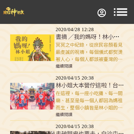
2020/04/28 12:28
書摘 ／我的媽呀！林小姐有拜有保庇
冥冥之中紀錄，從庶民容顏看見
最虔誠的祝禱，每個儀式都熨燙
著人心，每個人都該被臺灣的母
親神撫慰，寶島民俗不能斷，心
繼續閱讀
誠則靈神很大！這是三立臺灣台
2020/04/15 20:38
行腳民俗節目《寶島神很大》，
林小姐大本營佇這啦！台灣媽祖總本山
首發新書《我的媽呀!林小姐》
在這裡，每一座小吃攤、每一間
書封的動人文字。信仰是每一個
廟、甚至是每一個人都因為媽祖
人在面對困難時候的希望所在，
而生，整個小鎮皆是林小姐的狂
而媽祖婆無遠弗屆的神威、慈悲
粉。媽祖神轎旁的搖滾區更是一
繼續閱讀
與看顧，是每一位崇敬祂的人，
位難求，唯有年年準時報到的鍥
力量的所在。
2020/04/15 20:38
而不捨，才有機會榮升林小姐貼
走破腳皮也要去，白沙屯媽祖徒步進香