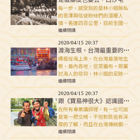
身護衛。
每一步，感受到的是林小姐無私
的恩澤與信徒粉絲們的溫暖人
情。長達四百公里，目前全國徒
步進香路途最長、至今仍堅持涉
繼續閱讀
水過濁水溪的白沙屯媽進香，保
2020/04/15 20:37
留了台灣原始的進香文化，單憑
渡海生根，台灣最重要的信仰
一己之力是無法走完全程的！
媽祖從海上來，在台灣島落地生
根，島內各地，信眾遍布。原屬
討海人的信仰，林小姐的足跡隨
著先民的開墾腳步，從港口到山
繼續閱讀
城，海神不再只眷顧漁民，而成
2020/04/15 20:37
為台灣島民的全能母親神。
跟《寶島神很大》認識國民媽媽林小姐
在所有專業講師裡，有一位可說
是第一把交椅，不但對民俗有深
厚的了解，而且在台灣傳統戲
曲、台灣俗語歌謠、台灣民俗與
繼續閱讀
文化上面，也有很深的造詣，因