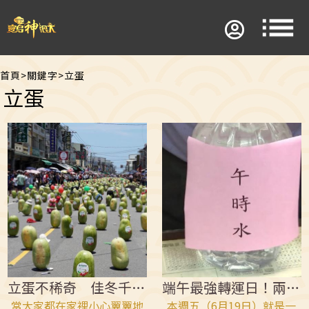
首頁
>
關鍵字
>
立蛋
立蛋
立蛋不稀奇 佳冬千人立大西瓜造型超吸睛
端午最強轉運日！兩招開運攻略旺到年底
當大家都在家裡小心翼翼地
本週五（6月19日）就是一