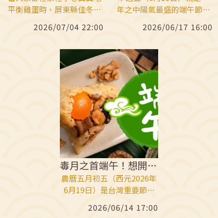
平衡雞蛋時，屏東縣佳冬鄉
年之中陽氣最盛的端午節！
的鄉親們早就捲起袖子，在
端午節不只是吃粽子、划龍
2026/07/04 22:00
2026/06/17 16:00
馬路上「立西瓜」了。由屏
舟，這天更是大洗除、翻轉
東縣佳冬鄉公所與佳冬鄉農
運勢的「黃金之日」。大眾
會聯合主辦的「佳午西瓜
熟知的「立蛋」與「收集午
節」，於端午節正午時分，
時水」，只要在正確的時間
在主祀三山國王的屏東縣佳
與步驟下進行，就站穩一整
冬鄉石光見廣惠宮前封街盛
年好運勢！
大登場。現場湧入約5千名熱
情民眾，在豔陽高照的烈日
下，齊心協力立起超過1000
顆、重達30多台斤的巨大西
瓜，綠色瓜海在馬路上綿延
不絕，場面震撼全場。
毒月之首端午！想開運把握全年陽氣最旺日
農曆五月初五（西元2026年
6月19日）是台灣重要節日
──「端午節」，許多人會
2026/06/14 17:00
以為可以說一聲「端午節快