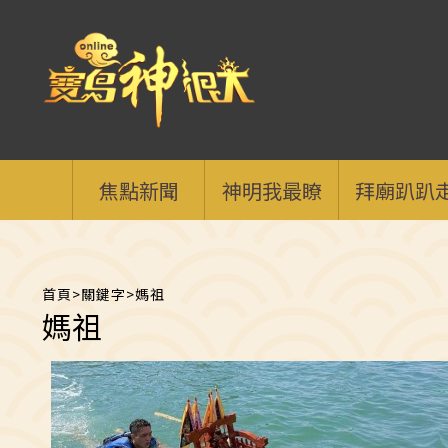
焦點新聞
神明我最瞭
拜廟趴趴
首頁
>
關鍵字
>
媽祖
媽祖