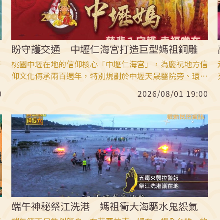
盼守護交通 中壢仁海宮打造巨型媽祖銅雕
千
桃園中壢在地的信仰核心「中壢仁海宮」，為慶祝地方信
仰文化傳承兩百週年，特別規劃於中壢天晟醫院旁、環北
趣
路與延平路口等南北交通要道，打造一座寬約7公尺、高
0
2026/08/01 19:00
競
達17公尺的大型「媽祖意象銅雕」。這項文化地標建
設，不僅是為了紀念建廟兩百週年的歷史里程碑，更期盼
透過媽祖慈悲庇境的精神，守護南北往來的通勤車流與市
民行旅平安，成為中壢街頭最具溫度的安定力量。
端午神秘祭江洗港 媽祖衝大海驅水鬼怨氣