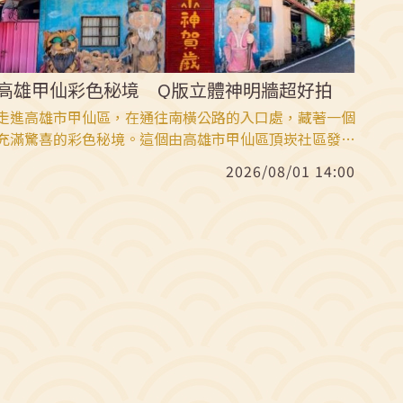
高雄甲仙彩色秘境 Q版立體神明牆超好拍
走進高雄市甲仙區，在通往南橫公路的入口處，藏著一個
充滿驚喜的彩色秘境。這個由高雄市甲仙區頂崁社區發展
協會及地方居民自主籌辦的社區再生活動，地點坐落於高
2026/08/01 14:00
雄市甲仙區頂崁社區與大田社區，主要位於大田里竹山巷
及周邊巷道，全長約300公尺。遊客前來觀賞這全台首創
的Q版神明彩繪時，請特別注意山城小徑蜿蜒，入內參觀
請放低音量，切勿打擾在地不到40戶居民的農村日常，
並共同維護牆面整潔。