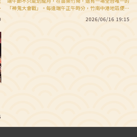
隆
端午節不只能划龍舟，在苗栗竹南，還有一場全台唯一的
展
「神鬼大會戰」。每逢端午正午時分，竹南中港地區便會
及
展開全台獨一無二的「洗港儀式」（祭江洗港）。這項在
0
2026/06/16 19:15
仰
2009年就被登錄為苗栗縣民俗無形文化資產的百年傳
博
統，背後其實隱藏著一段段令人心驚的地方歷史與「抓交
文
替」傳說。
，
傳
5
選
灣