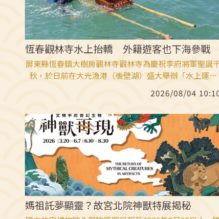
恆春觀林寺水上抬轎 外籍遊客也下海參戰
屏東縣恆春鎮大樹房觀林寺觀林寺為慶祝李府將軍聖誕
秋，於日前在大光漁港（後壁湖）盛大舉辦「水上運動
會」。核心內容包含全台罕見的「水上抬轎接力賽」、
2026/08/04 10:1
味十足的「香蕉船手划賽」以及近年最夯的「SUP立槳
技」。
媽祖託夢顯靈？故宮北院神獸特展揭秘