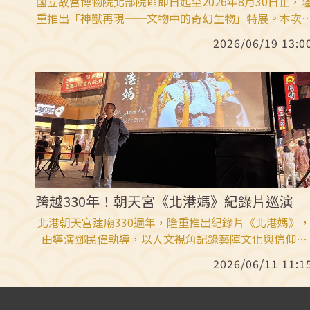
國立故宮博物院北部院區即日起至2026年8月30日止，
重推出「神獸再現──文物中的奇幻生物」特展。本次
覽由國立故宮博物院主辦，並獲得財團法人北港朝天宮
2026/06/19 13:0
國立臺灣歷史博物館的大力支持，出借多件珍貴民間信
文物共襄盛舉。展覽地點位於台北市士林區的國立故宮
物院北部院區，展出橫跨上古先秦至近現代的133組件
物。
跨越330年！朝天宮《北港媽》紀錄片巡演
北港朝天宮建廟330週年，隆重推出紀錄片《北港媽》
由導演鄧民偉執導，以人文視角記錄藝陣文化與信仰內
涵。董事長蔡咏鍀致力推廣媽祖為「世界和平女神」，
2026/06/11 11:1
遞無國界的慈悲大愛。該片除在台北首映並獲航空業者
為推廣片外，2026年更將於北中南高舉辦公益觀影活
動，邀請育幼院單位參與。透過影像，朝天宮期盼將台