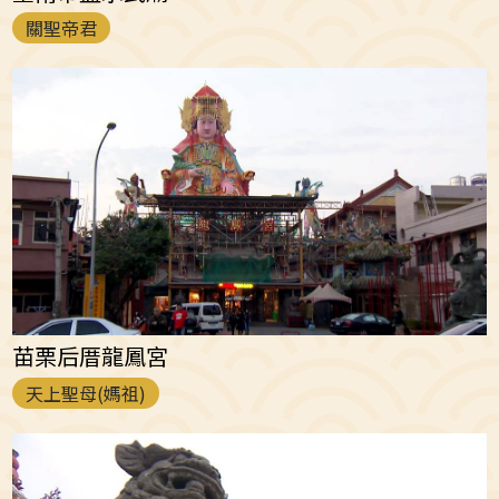
關聖帝君
苗栗后厝龍鳳宮
天上聖母(媽祖)