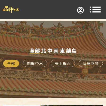
全部
北
中
南
東
離島
全部
關聖帝君
天上聖母
福德正神