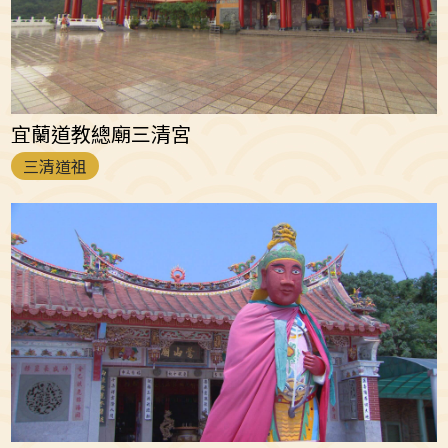
宜蘭道教總廟三清宮
三清道祖