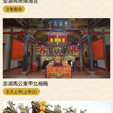
澎湖烏崁靖海宮
文衡聖帝
澎湖馬公東甲北極殿
玄天上帝(上帝公)