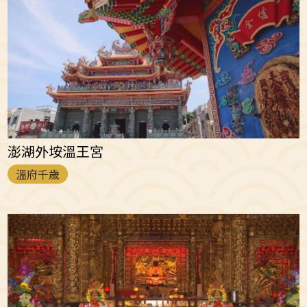
澎湖外垵溫王宮
溫府千歲