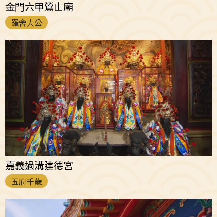
金門六甲鶯山廟
羅舍人公
嘉義過溝建德宮
五府千歲