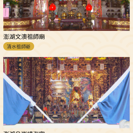
澎湖文澳祖師廟
清水祖師爺