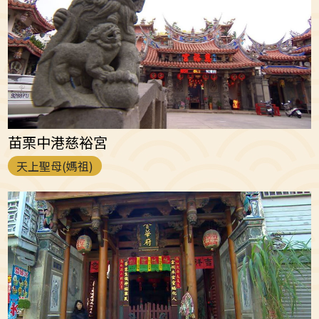
苗栗中港慈裕宮
天上聖母(媽祖)