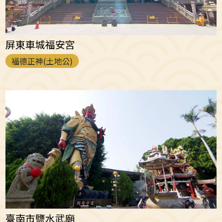
屏東車城福安宮
福德正神(土地公)
臺南市鹽水武廟