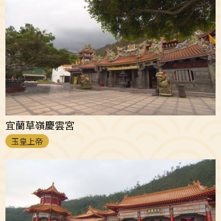
宜蘭草嶺慶雲宮
玉皇上帝