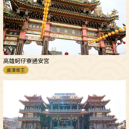
高雄蚵仔寮通安宮
廣澤尊王