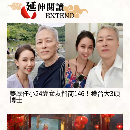
姜厚任小24歲女友智商146！獲台大3碩
博士