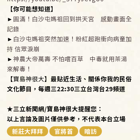
【你可能想知道】
►
圓滿！白沙屯媽祖回到拱天宮 感動畫面全
記錄
►
白沙屯媽祖突然加速！粉紅超跑衝向病童加
持 信眾淚崩
►
神農大帝萬壽 不怕嚐百草 中毒就用茶湯
來解毒！
【
寶島神很大
】最貼近生活、關係你我的民俗
文化節目，每週三
22:30
三立台灣台
29
頻道
★
三立新聞網
/
寶島神很大提醒您：
以上言論及圖片僅供參考，不代表本台立場
新莊大拜拜
官將首
暗訪