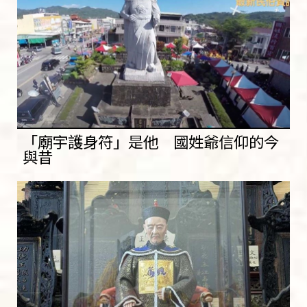
「廟宇護身符」是他 國姓爺信仰的今
與昔