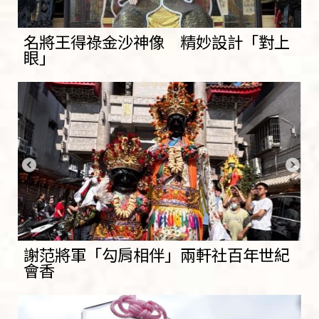
名將王得祿金沙神像 精妙設計「對上
眼」
謝范將軍「勾肩相伴」兩軒社百年世紀
會香