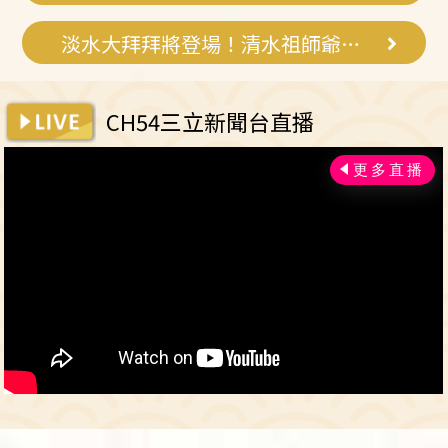
淡水大拜拜將登場！清水祖師爺遶境
CH54三立新聞台直播