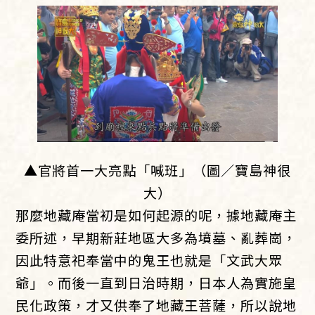
▲官將首一大亮點「喊班」（圖／寶島神很
大）
那麼地藏庵當初是如何起源的呢，據地藏庵主
委所述，早期新莊地區大多為墳墓、亂葬崗，
因此特意祀奉當中的鬼王也就是「文武大眾
爺」。而後一直到日治時期，日本人為實施皇
民化政策，才又供奉了地藏王菩薩，所以說地