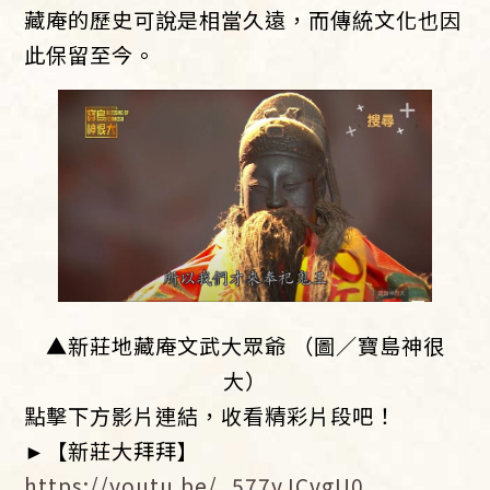
藏庵的歷史可說是相當久遠，而傳統文化也因
此保留至今。
▲新莊地藏庵文武大眾爺 （圖／寶島神很
大）
點擊下方影片連結，收看精彩片段吧！
►【新莊大拜拜】
https://youtu.be/_577yJCvgU0