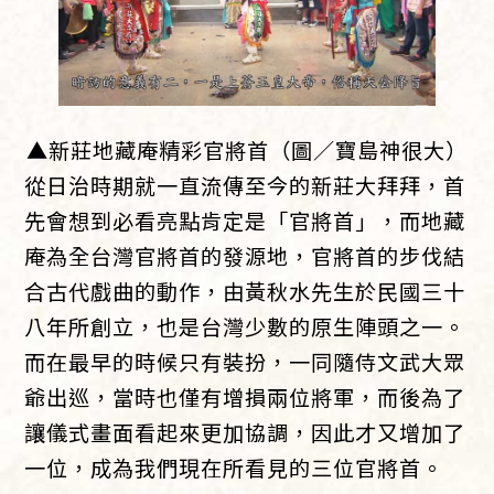
▲新莊地藏庵精彩官將首（圖／寶島神很大）
從日治時期就一直流傳至今的新莊大拜拜，首
先會想到必看亮點肯定是「官將首」，而地藏
庵為全台灣官將首的發源地，官將首的步伐結
合古代戲曲的動作，由黃秋水先生於民國三十
八年所創立，也是台灣少數的原生陣頭之一。
而在最早的時候只有裝扮，一同隨侍文武大眾
爺出巡，當時也僅有增損兩位將軍，而後為了
讓儀式畫面看起來更加協調，因此才又增加了
一位，成為我們現在所看見的三位官將首。