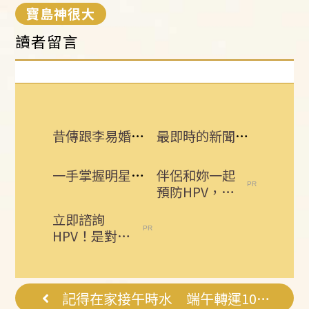
寶島神很大
讀者留言
昔傳跟李易婚變 六月遭女兒爆喝醉就吵架
最即時的新聞話題 追蹤訂閱三立新聞網
一手掌握明星動態 即刻下載娛樂星聞APP
伴侶和妳一起
預防HPV，才
有資格說愛
立即諮詢
妳！
HPV！是對自
己健康最好的
投資，把握現
在不嫌晚...
記得在家接午時水 端午轉運10招曝