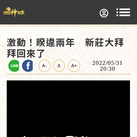
激動！睽違兩年 新莊大拜
拜回來了
2022/05/31
A-
A
A+
20:30