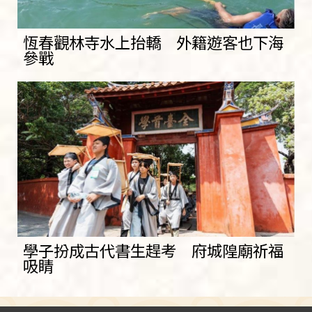
恆春觀林寺水上抬轎 外籍遊客也下海
參戰
學子扮成古代書生趕考 府城隍廟祈福
吸睛