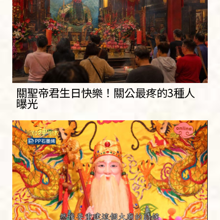
關聖帝君生日快樂！關公最疼的3種人
曝光