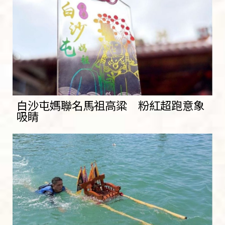
白沙屯媽聯名馬祖高粱 粉紅超跑意象
吸睛