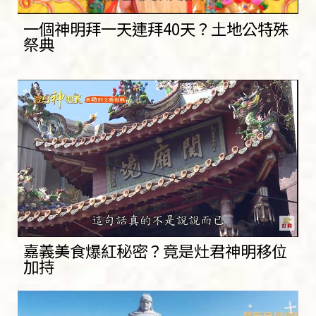
一個神明拜一天連拜40天？土地公特殊
祭典
嘉義美食爆紅秘密？竟是灶君神明移位
加持