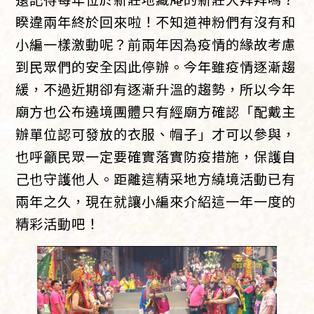
睽違兩年終於回來啦！不知道神粉們有沒有和
小編一樣激動呢？前兩年因為疫情的緣故考慮
到民眾們的安全因此停辦。今年雖疫情逐漸趨
緩，不過近期卻有逐漸升溫的趨勢，所以今年
廟方也公布遶境團體只有經廟方確認「配戴主
辦單位認可發放的衣服、帽子」才可以參與，
也呼籲民眾一定要確實落實防疫措施，保護自
己也守護他人。距離這精采地方繞境活動已有
兩年之久，現在就讓小編來介紹這一年一度的
精彩活動吧！