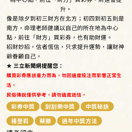
升。
像是除夕到初三財方在北方；初四到初五則是
南方，命理老師建議以自己的所在地為中心
點，前往「財方」買彩券，也有助財運。
招財妙招，信者恆信，只求提升運勢，讓財神
爺眷顧自己。
★ 三立新聞網提醒您：
購買彩券應該量力而為，勿因過度投注而影響正常生
活。
民俗傳說僅供參考，請勿過度迷信。
彩券中獎
刮刮樂中獎
中獎秘訣
楊登嵙
蔡滕
過年中獎方法