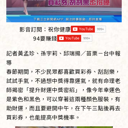
影音訂閱：
祝你健康
94要賺錢
記者黃孟珍、孫宇莉、邱瑞揚／苗栗－台中報
導
春節期間，不少民眾都喜歡買彩券、刮刮樂，
試試手氣，不過想中獎得靠運氣，就有命理老
師揭密「提升財運中獎密招」，像今年幸運色
是紫色和黑色，可以穿著這兩種顏色服裝，有
助財運，而且要避開中午，在下午三點後再去
買彩券，也能提高中獎機率。