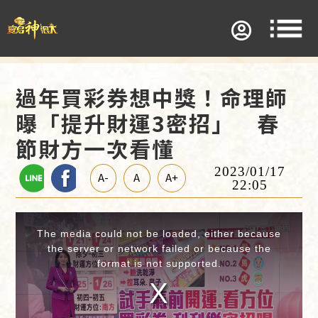
過年買彩券想中獎！命理師
曝「提升財運3密招」 春
節財方一次看懂
2023/01/17
A-
A
A+
22:05
This
is
a
The media could not be loaded, either because
modal
window.
the server or network failed or because the
format is not supported.