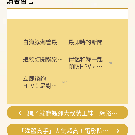
讀者留言
白海豚海警最快這時解除！9日颱風假一覽
最即時的新聞話題 追蹤訂閱三立新聞網
追蹤訂閱娛樂星聞 給你最即時的娛樂星鮮事
伴侶和妳一起
預防HPV，才
有資格說愛
立即諮詢
妳！
HPV！是對自
己健康最好的
投資，把握現
在不嫌晚...
獨／就像摳腳大叔裝正妹 網路購屋陷阱多
「灌籃高手」人氣超高！電影院出周邊搶翻