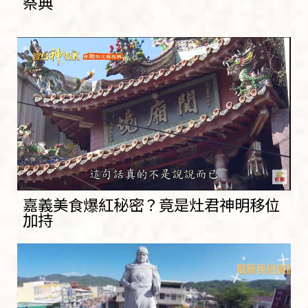
祭典
嘉義美食爆紅秘密？竟是灶君神明移位
加持