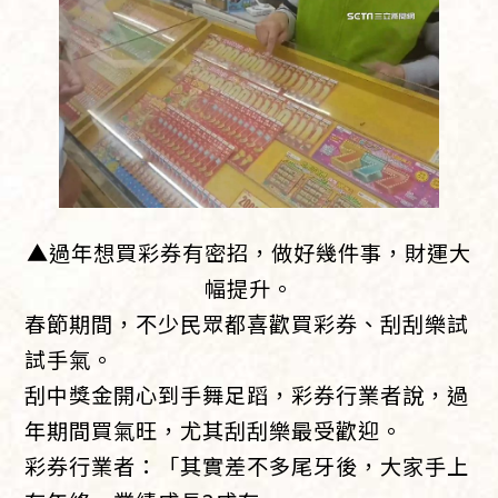
▲過年想買彩券有密招，做好幾件事，財運大
幅提升。
春節期間，不少民眾都喜歡買彩券、刮刮樂試
試手氣。
刮中獎金開心到手舞足蹈，彩券行業者說，過
年期間買氣旺，尤其刮刮樂最受歡迎。
彩券行業者：「其實差不多尾牙後，大家手上