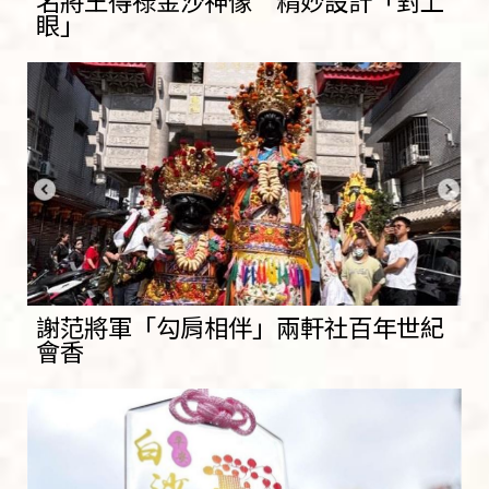
眼」
謝范將軍「勾肩相伴」兩軒社百年世紀
會香