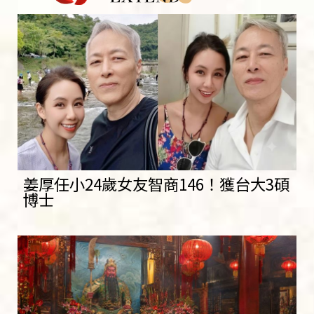
姜厚任小24歲女友智商146！獲台大3碩
博士