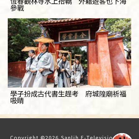
恆春觀林寺水上抬轎 外籍遊客也下海
參戰
學子扮成古代書生趕考 府城隍廟祈福
吸睛
Copyright ©2026 Sanlih E-Television All