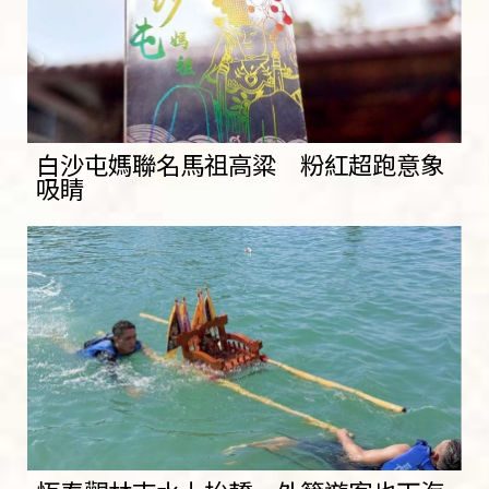
白沙屯媽聯名馬祖高粱 粉紅超跑意象
吸睛