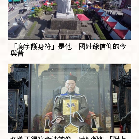
「廟宇護身符」是他 國姓爺信仰的今
與昔
名將王得祿金沙神像 精妙設計「對上