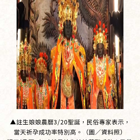
▲註生娘娘農曆3/20聖誕，民俗專家表示，
當天祈孕成功率特別高。（圖／資料照）