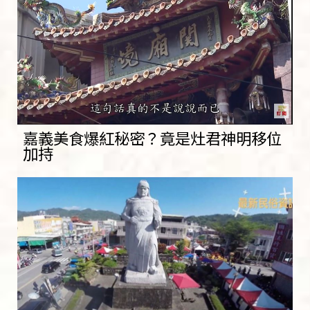
嘉義美食爆紅秘密？竟是灶君神明移位
加持