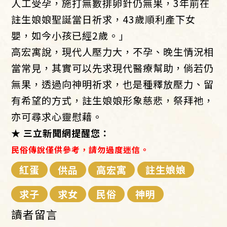
人工受孕，施打無數排卵針仍無果，3年前在
註生娘娘聖誕當日祈求，43歲順利產下女
嬰，如今小孩已經2歲。」
高宏寓說，現代人壓力大，不孕、晚生情況相
當常見，其實可以先求現代醫療幫助，倘若仍
無果，透過向神明祈求，也是種釋放壓力、留
有希望的方式，註生娘娘形象慈悲，祭拜祂，
亦可尋求心靈慰藉。
★ 三立新聞網提醒您：
民俗傳說僅供參考，請勿過度迷信。
紅蛋
供品
高宏寓
註生娘娘
求子
求女
民俗
神明
讀者留言