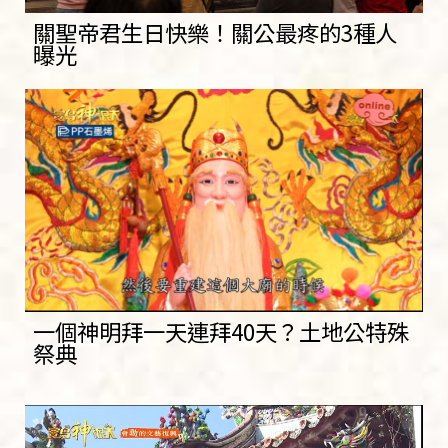
關聖帝君生日快樂！關公最疼的3種人
曝光
一個神明拜一天連拜40天？土地公特殊
祭典