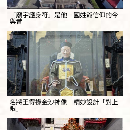
「廟宇護身符」是他 國姓爺信仰的今
與昔
名將王得祿金沙神像 精妙設計「對上
眼」