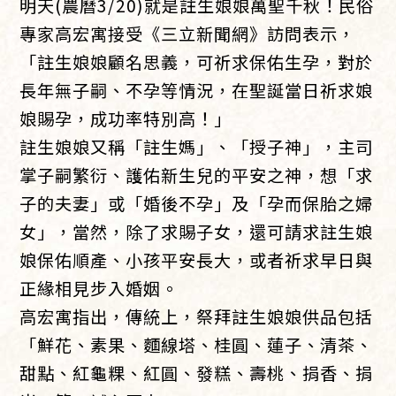
明天(農曆3/20)就是註生娘娘萬聖千秋！民俗
專家高宏寓接受《三立新聞網》訪問表示，
「註生娘娘顧名思義，可祈求保佑生孕，對於
長年無子嗣、不孕等情況，在聖誕當日祈求娘
娘賜孕，成功率特別高！」
註生娘娘又稱「註生媽」、「授子神」，主司
掌子嗣繁衍、護佑新生兒的平安之神，想「求
子的夫妻」或「婚後不孕」及「孕而保胎之婦
女」，當然，除了求賜子女，還可請求註生娘
娘保佑順產、小孩平安長大，或者祈求早日與
正緣相見步入婚姻。
高宏寓指出，傳統上，祭拜註生娘娘供品包括
「鮮花、素果、麵線塔、桂圓、蓮子、清茶、
甜點、紅龜粿、紅圓、發糕、壽桃、捐香、捐