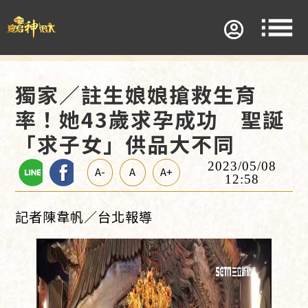
獨家／註生娘娘搶救生育
率！她43歲求孕成功 聖誕
「求子女」供品大不同
2023/05/08
A-
A
A+
12:58
記者陳韋帆／台北報導