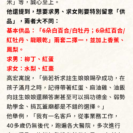
米」等，誠心至上。
他還提到，想要求男、求女則要特別留意「供
品」，兩者大不同：
基本供品：「6朵白百合/白牡丹；6朵紅百合/
紅牡丹、龍眼乾」兩套二擇一，並加上香蕉、
鳳梨。
求男：柳丁、紅蛋
求女：水梨、紅棗
高宏寓說，「倘若祈求註生娘娘賜孕成功，在
孩子滿月之時，記得帶著紅蛋、麻油雞、油飯
向註生娘娘還願答謝甚至可以捐功德金、弱勢
助學金、捐瓦蓋廟都是不錯的選擇。」
他舉例，「我有一名客戶，從事業務工作，
40多歲仍無後代，跑遍各大醫院，多次進行