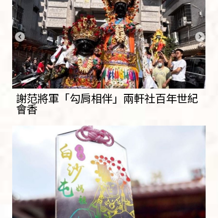
謝范將軍「勾肩相伴」兩軒社百年世紀
會香