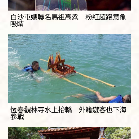
白沙屯媽聯名馬祖高粱 粉紅超跑意象
吸睛
恆春觀林寺水上抬轎 外籍遊客也下海
參戰