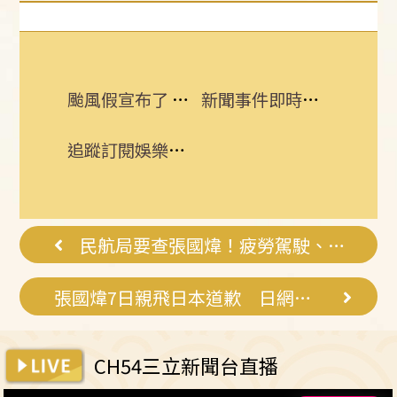
颱風假宣布了 明「新竹縣8校」停課不停班
新聞事件即時更新 所有消息一手掌握！
追蹤訂閱娛樂星聞 給你最即時的娛樂星鮮事
民航局要查張國煒！疲勞駕駛、超時執勤？
張國煒7日親飛日本道歉 日網挺爆星宇
CH54三立新聞台直播