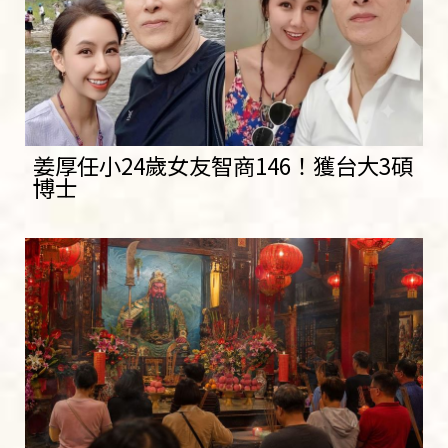
姜厚任小24歲女友智商146！獲台大3碩
博士