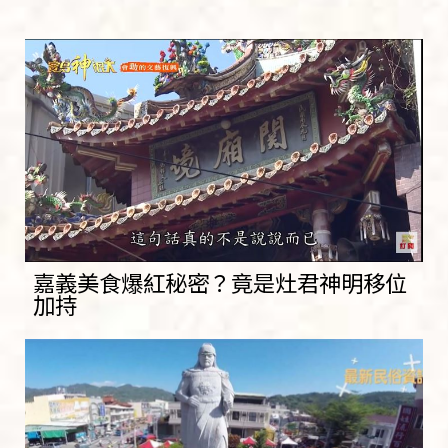
嘉義美食爆紅秘密？竟是灶君神明移位
加持