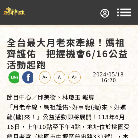
全台最大月老來牽線！媽祖
齊護佑 把握機會6/16公益
活動起跑
2024/05/18
A-
A
A+
16:20
節目中心／邱美銜、林瓊玉 報導
「月老牽線，媽祖護佑~好事龍(攏)來、好運
龍(攏)來！」公益活動即將展開！113年6月
16日，上午10點至下午4點，地址位於桃園受
鎮月老宮（桃園市中壢區普忠路332號），本