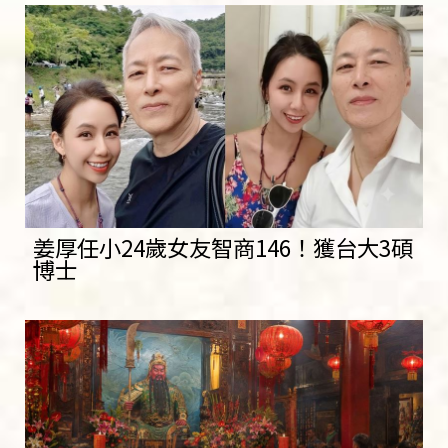
姜厚任小24歲女友智商146！獲台大3碩
博士