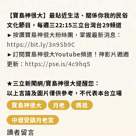
​【寶島神很大】最貼近生活、關係你我的民俗
文化節目，每週三
22:15
三立台灣台
29
頻道
►按讚寶島神很大粉絲團，掌握最新消息：
https://bit.ly/3n9Sb9C
►訂閱寶島神很大Youtube頻道！神影片週週
更新：
https://pse.is/4c9hq5
★
三立新聞網
/
寶島神很大提醒您：
以上言論及圖片僅供參考，不代表本台立場
寶島神很大
月老
媽祖
中壢受鎮月老宮
讀者留言