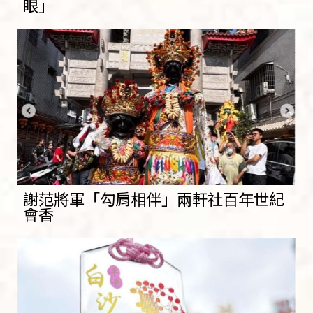
眼」
謝范將軍「勾肩相伴」兩軒社百年世紀
會香