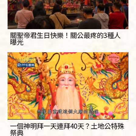
關聖帝君生日快樂！關公最疼的3種人
曝光
一個神明拜一天連拜40天？土地公特殊
祭典