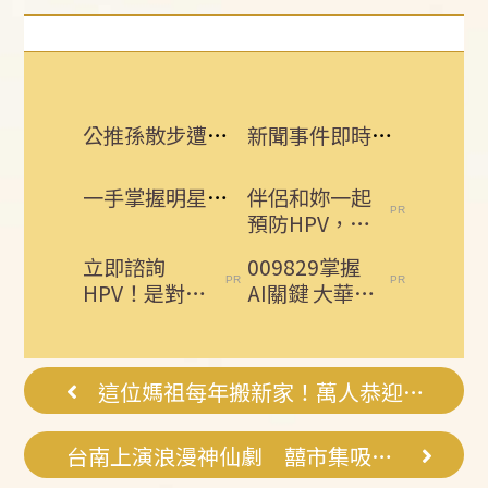
公推孫散步遭撞亡 女慟:沒有爸爸的父親節
新聞事件即時更新 所有消息一手掌握！
一手掌握明星動態 即刻下載娛樂星聞APP
伴侶和妳一起
預防HPV，才
有資格說愛
立即諮詢
009829掌握
妳！
HPV！是對自
AI關鍵 大華韓
己健康最好的
國KOSPI 50今
投資，把握現
強...
在不嫌晚...
這位媽祖每年搬新家！萬人恭迎六房媽搬家
台南上演浪漫神仙劇 囍市集吸引人潮