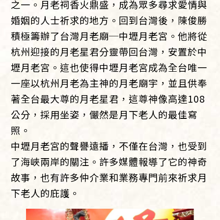
之一。月老祠香火鼎盛，成為眾多尋求愛情與
婚姻的人士祈求的地方。回到台灣後，陳俊勝
積極籌辦了台灣月老廟─中壢月老宮。他將從
杭州迎接的月老星君分靈帶回台灣，安置於中
壢月老宮。這也使得中壢月老宮成為全台唯一
一座以杭州月老為主神的月老廟宇，並且供奉
著全台最大尊的月老星君，這尊神像高達108
公分，採用坐姿，儼然是月下老人的最佳寫
照。
中壢月老宮的聲譽遠播，不僅在台灣，也受到
了海峽兩岸的關注。許多媒體報導了它的神奇
故事，也有許多仲介業和業務專門前來祈求月
下老人的庇護。