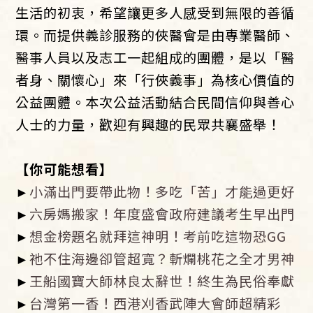
生活的初衷，希望讓更多人感受到無限的善循
環。而提供義診服務的俠醫會是由專業醫師、
醫事人員以及志工一起組成的團體，是以「醫
者身、關懷心」來「行俠義事」為核心價值的
公益團體。本次公益活動結合民間信仰與善心
人士的力量，歡迎有興趣的民眾共襄盛舉！
【你可能想看】
►
小滿出門要帶此物！多吃「苦」才能過更好
►
六房媽搬家！年度盛會政府建議考生早出門
►
想金榜題名就拜這神明！考前吃這物恐GG
►
祂不住海邊卻管超寬？斬爛桃花之全才男神
►
王船國寶大師林良太辭世！終生為民俗奉獻
►
台灣第一香！西港刈香武陣大會師超精彩