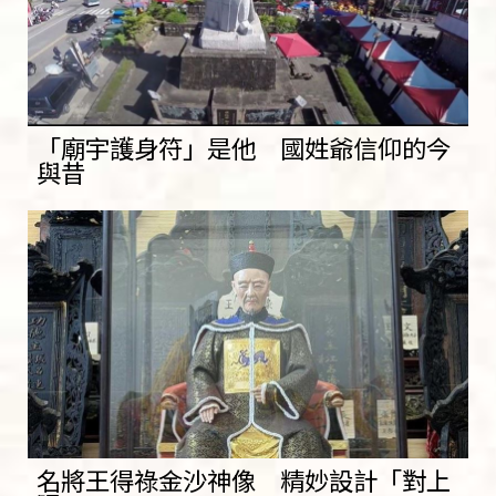
「廟宇護身符」是他 國姓爺信仰的今
與昔
名將王得祿金沙神像 精妙設計「對上