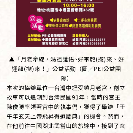
▲「月老牽線，媽祖護佑~好事龍(攏)來、好
運龍(攏)來！」公益活動（圖／PEI公益團
隊）
本次的協辦單位─台灣中壢受鎮月老宮，創立
故事可以追溯到台灣民國91年，當時的宮主
陳俊勝率領著宮中的執事們，獲得了舉辦「壬
午年玄天上帝飛昇得道慶典」的機會。然而，
在他前往中國湖北武當山的旅途中，接到了玄