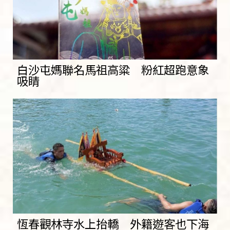
白沙屯媽聯名馬祖高粱 粉紅超跑意象
吸睛
恆春觀林寺水上抬轎 外籍遊客也下海