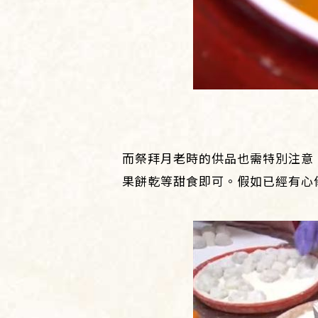
而祭拜月老時的供品也需特別注意
果餅乾等甜食即可。假如已經有心