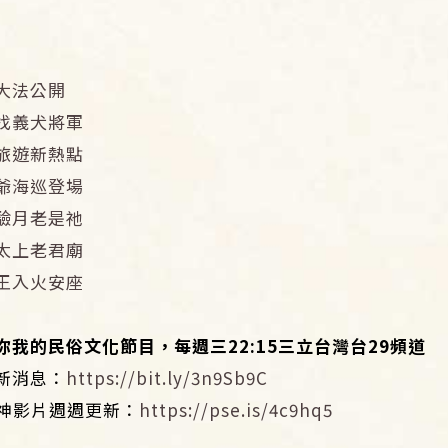
大法公開
找義犬將軍
旅遊新熱點
爺海巡登場
驗月老是祂
太上老君廟
王入火安座
係你我的民俗文化節目，每週三
22:15
三立台灣台
29
頻道
新消息：
https://bit.ly/3n9Sb9C
！神影片週週更新：
https://pse.is/4c9hq5