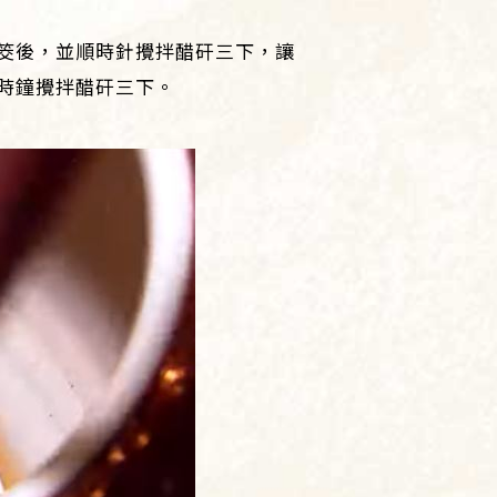
筊後，並順時針攪拌醋矸三下，讓
時鐘攪拌醋矸三下。