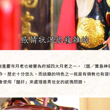
南重慶寺月老也被譽為府城四大月老之一。（圖／寶島神
今，歷史十分悠久。而該廟的特色之一就是有佛教也有道
會使用「醋矸」來處理善男信女的感情問題。