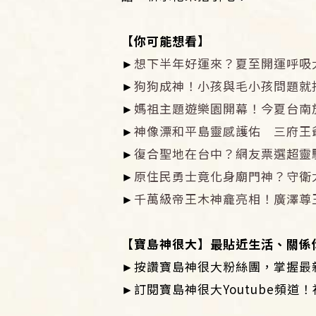
【你可能想看】
►
想下半年好運來？夏至開運呼吸
►
狗狗成神！小孩與毛小孩問題就
►
媽祖主題遊樂園開幕！今夏台南
►
神像漂和平島靈感護佑 三府王
►
復合聖地在台中？網友票選超靈
►
原住民勇士竟化身廟門神？守衛
►
千萬級帝王木神龕亮相！廣澤尊
​【寶島神很大】最貼近生活、關
►按讚寶島神很大粉絲團，掌握最
►訂閱寶島神很大Youtube頻道