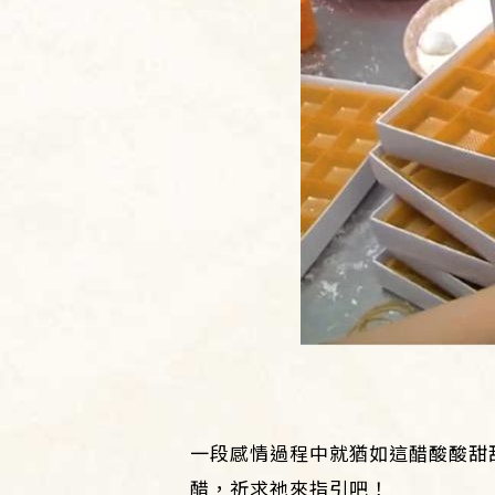
一段感情過程中就猶如這醋酸酸甜
醋，祈求祂來指引吧！