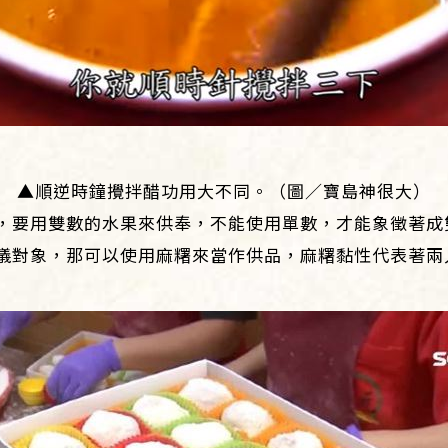
▲順逆時鐘攪拌醋功用大不同。（圖／寶島神很大）
，要用雙數的水果來供奉，不能使用單數，才能象徵著成
儀對象，那可以使用麻糬來當作供品，麻糬黏性代表著兩