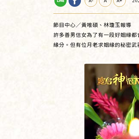
A-
A
A+
20
節目中心／黃唯碩、林瓊玉報導
許多善男信女為了有一段好姻緣都
緣分。但有位月老求姻緣的秘密武