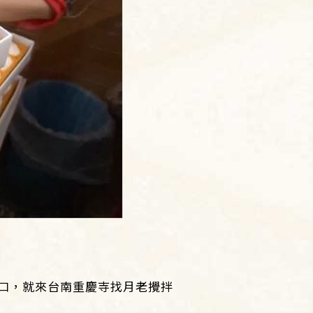
口，就來台南重慶寺找月老攪拌