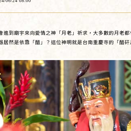
24/06/24 08:00
會進到廟宇來向愛情之神「月老」祈求，大多數的月老都
器居然是依靠「醋」？這位神明就是台南重慶寺的「醋矸