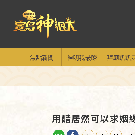
焦點新聞
神明我最瞭
拜廟趴趴
用醋居然可以求姻