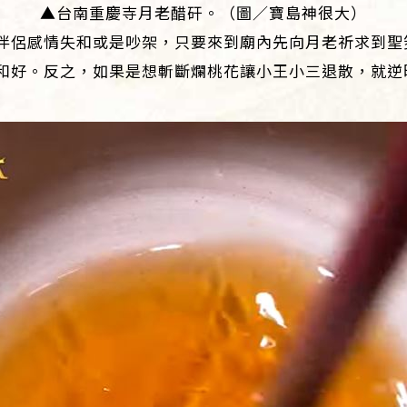
▲台南重慶寺月老醋矸。（圖／寶島神很大）
伴侶感情失和或是吵架，只要來到廟內先向月老祈求到聖
和好。反之，如果是想斬斷爛桃花讓小王小三退散，就逆