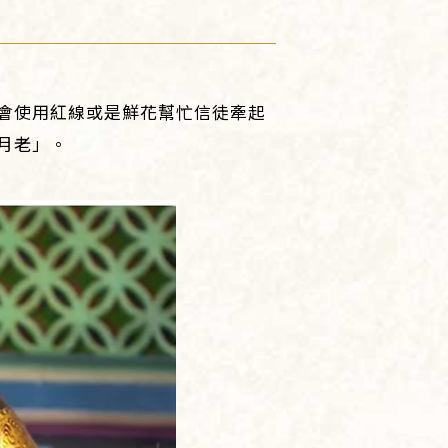
會使用紅線或是鮮花幫忙信徒牽起
月老」。