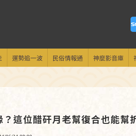
走
運勢追一波
民俗情報通
神麼影音庫
緣？這位醋矸月老幫復合也能幫