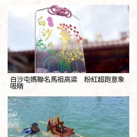
白沙屯媽聯名馬祖高粱 粉紅超跑意象
吸睛