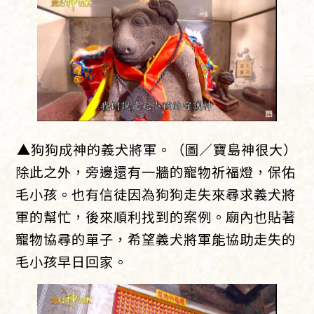
▲狗狗成神的義犬將軍。（圖／寶島神很大）
除此之外，旁邊還有一牆的寵物祈福燈，保佑
毛小孩。也有信徒因為狗狗走失來尋求義犬將
軍的幫忙，後來順利找到的案例。廟內也貼著
寵物協尋的單子，希望義犬將軍能協助走失的
毛小孩早日回家。