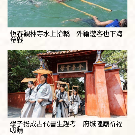
恆春觀林寺水上抬轎 外籍遊客也下海
參戰
學子扮成古代書生趕考 府城隍廟祈福
吸睛