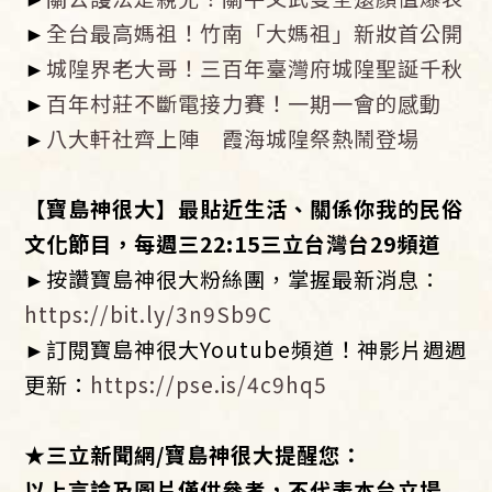
►​
全台最高媽祖！竹南「大媽祖」新妝首公開
►
城隍界老大哥！三百年臺灣府城隍聖誕千秋
►
百年村莊不斷電接力賽！一期一會的感動
►
八大軒社齊上陣 霞海城隍祭熱鬧登場
​【寶島神很大】最貼近生活、關係你我的民俗
文化節目，每週三
22:15
三立台灣台
29
頻道
►按讚寶島神很大粉絲團，掌握最新消息：
https://bit.ly/3n9Sb9C
►訂閱寶島神很大Youtube頻道！神影片週週
更新：
https://pse.is/4c9hq5
★
三立新聞網
/
寶島神很大提醒您：
以上言論及圖片僅供參考，不代表本台立場