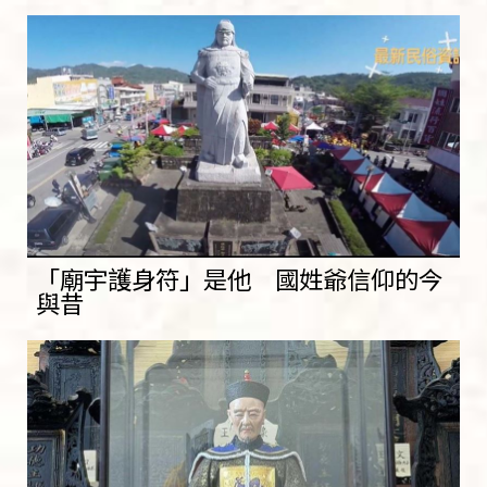
「廟宇護身符」是他 國姓爺信仰的今
與昔