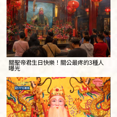
關聖帝君生日快樂！關公最疼的3種人
曝光