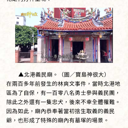
▲北港義民廟。（圖／寶島神很大）
在兩百多年前發生的林爽文事件，當時北港地
區為了自保，有一百零八名勇士參與義民團，
除此之外還有一隻忠犬，後來不幸全體罹難。
因為如此，廟內恭奉著當初捨生取義的義民
爺，也形成了特殊的廟內有墓塚的場景。