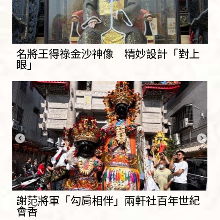
名將王得祿金沙神像 精妙設計「對上
眼」
謝范將軍「勾肩相伴」兩軒社百年世紀
會香