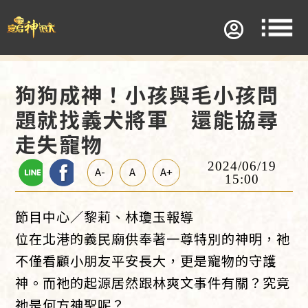
狗狗成神！小孩與毛小孩問
題就找義犬將軍 還能協尋
走失寵物
2024/06/19
A-
A
A+
15:00
節目中心／黎莉、林瓊玉報導
位在北港的義民廟供奉著一尊特別的神明，祂
不僅看顧小朋友平安長大，更是寵物的守護
神。而祂的起源居然跟林爽文事件有關？究竟
祂是何方神聖呢？