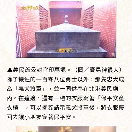
▲義民爺公封官印墓塚。（圖／寶島神很大）
除了犧牲的一百零八位勇士以外，那隻忠犬成
為「義犬將軍」，並一同供奉在北港義民廟
內。在這邊，還有一櫃的衣服寫著「保平安童
衣櫃」，可以擲筊請示義犬將軍後，將衣服帶
回去讓小朋友穿著保平安。