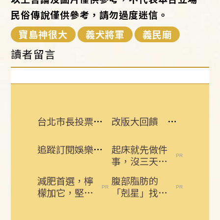
民俗傳說僅供參考，請勿過度迷信。
寶島神很大
義犬將軍
義民廟
讀者留言
台北市長投票結果曝 她驚喊：蔣該緊張了
改版大回饋 熱門3C大獎接力送
追蹤訂閱娛樂星聞 給你最即時的娛樂星鮮事
起床就先做件
事，沒三天小
腹就不見了!
減肥首選，檸
腹部脂肪的
肚子一天天變
檬加它，堅持
「剋星」找到
小！
一週，腰細
了，常吃這幾
了，瘦到你懷
物，吃走大肚