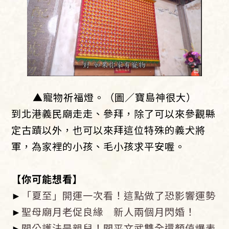
▲寵物祈福燈。（圖／寶島神很大）
到北港義民廟走走、參拜，除了可以來參觀縣
定古蹟以外，也可以來拜這位特殊的義犬將
軍，為家裡的小孩、毛小孩求平安喔。
【你可能想看】
►
「夏至」開運一次看！這點做了恐影響運勢
►
聖母廟月老促良緣 新人兩個月閃婚！
►
關公護法是親兒！關平文武雙全還顏值爆表