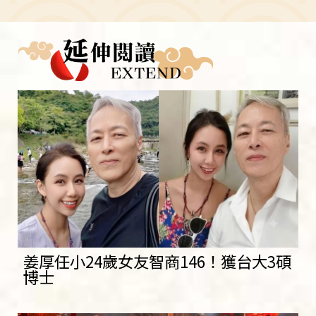
姜厚任小24歲女友智商146！獲台大3碩
博士