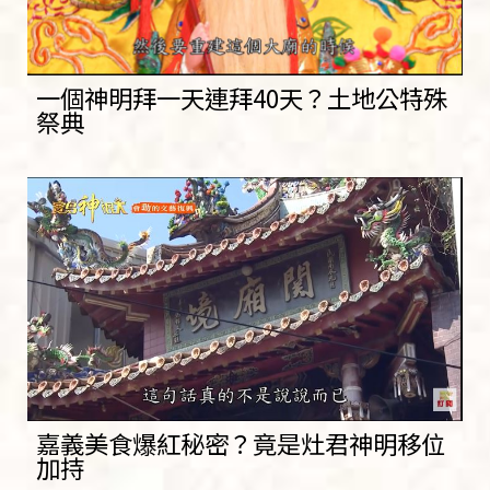
一個神明拜一天連拜40天？土地公特殊
祭典
嘉義美食爆紅秘密？竟是灶君神明移位
加持