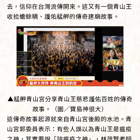
去，信仰在台灣流傳開來。這又有一個青山王
收拾蟾蜍精、護佑艋舺的傳奇建廟故事。
▲艋舺青山宮分享青山王慈悲護佑百姓的傳奇
故事。（圖／寶島神很大）
這傳奇故事起源就來自青山宮後殿的水池。青
山宮郭委員表示：有些人誤以為青山王是瘟疫
之神，其實要說「除瘟疫之神」，林茂賢老師