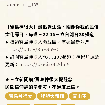
locale=zh_TW
【寶島神很大】最貼近生活、關係你我的民俗
文化節目，每週三22:15
三立台灣台
29
頻道
►按讚寶島神很大粉絲團，掌握最新消息：
https://bit.ly/3n9Sb9C
►訂閱寶島神很大Youtube頻道！神影片週週
更新：
https://pse.is/4c9hq5
★
三立新聞網
/
寶島神很大提醒您：
民間信仰請酌量參考，不過度迷信。
寶島神很大
艋舺大拜拜
青山王