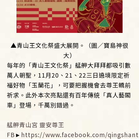
▲青山王文化祭盛大展開。（圖／寶島神很
大）
每年的「青山王文化祭」艋舺大拜拜都吸引數
萬人朝聖，11月20、21、22三日遶境限定祈
福好物「玉蘭花」，可要把握機會去尊王轎前
祈求。此外本次亮點還有百年傳統「真人藝閣
車」登場，千萬別錯過。
艋舺青山宮 靈安尊王
FB
►
https://www.facebook.com/qingshan