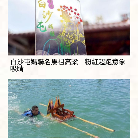
白沙屯媽聯名馬祖高粱 粉紅超跑意象
吸睛