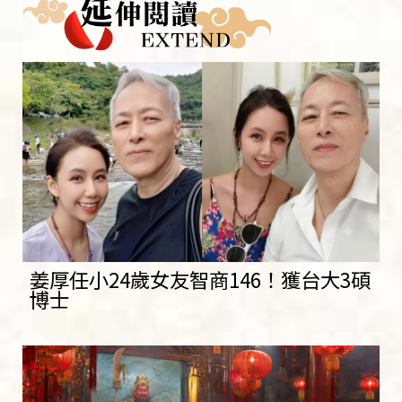
姜厚任小24歲女友智商146！獲台大3碩
博士