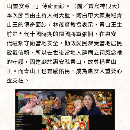
山靈安尊王」傳奇面紗。（圖／寶島神很大）
本次節目由主持人柯大堡、阿白帶大家揭秘青
山王的傳奇面紗，林茂賢教授表示，青山王生
前是五代十國時期的閩國將軍張悃，在惠安一
代駐紮守衛當地安全，勤政愛民深受當地居民
愛戴信賴，所以去世後當地人建廟立祠感念祂
的守護，因建廟於惠安縣青山，故尊稱青山
王。而青山王也靈感佑民，成為惠安人重要心
靈支柱。