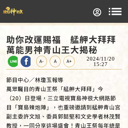
助你改運賜福 艋舺大拜拜
萬能男神青山王大揭秘
2024/11/20
A-
A
A+
15:27
節目中心／林瓊玉報導
萬眾矚目的青山王祭「艋舺大拜拜」今
（20）日登場，三立電視寶島神很大網路節
目「寶島辣炮陣」，也重磅邀請到艋舺青山宮
副主委許文旭、委員郭懿堅和文史學者林茂賢
教授，一同分享這場盛會！青山王祭每年總是