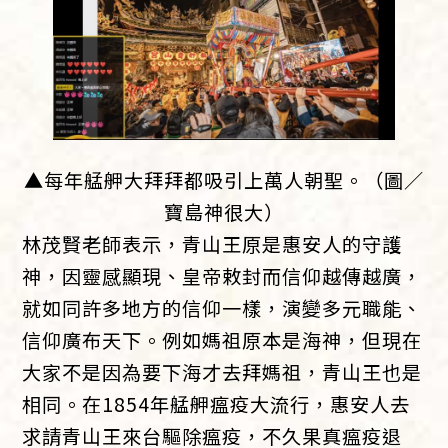
▲每年艋舺大拜拜都吸引上萬人朝聖。（圖／
寶島神很大）
林茂賢老師表示，青山王原是惠安人的守護
神，因靈感顯現、皇帝敕封而信仰越傳越廣，
就如同許多地方的信仰一樣，演變多元職能、
信仰廣布天下。例如媽祖原本是海神，但現在
大家不是因為要下海才去拜媽祖，青山王也是
相同。在1854年艋舺瘟疫大流行，惠安人去
求請青山王來台驅除瘟疫，不久果真瘟疫退