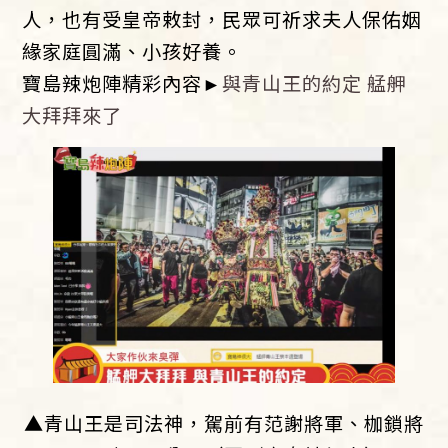
人，也有受皇帝敕封，民眾可祈求夫人保佑姻
緣家庭圓滿、小孩好養。
寶島辣炮陣精彩內容►
與青山王的約定 艋舺
大拜拜來了
▲青山王是司法神，駕前有范謝將軍、枷鎖將