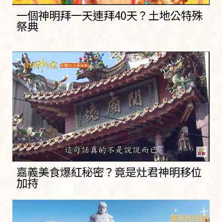
一個神明拜一天連拜40天？土地公特殊
祭典
嘉義美食爆紅秘密？竟是灶君神明移位
加持