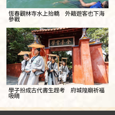
恆春觀林寺水上抬轎 外籍遊客也下海
參戰
學子扮成古代書生趕考 府城隍廟祈福
吸睛