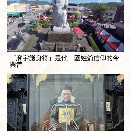
「廟宇護身符」是他 國姓爺信仰的今
與昔