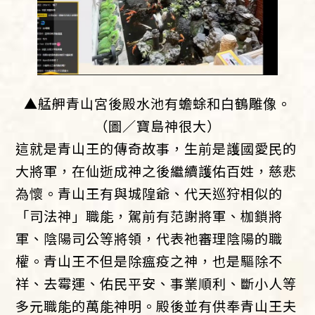
▲艋舺青山宮後殿水池有蟾蜍和白鶴雕像。
（圖／寶島神很大）
這就是青山王的傳奇故事，生前是護國愛民的
大將軍，在仙逝成神之後繼續護佑百姓，慈悲
為懷。青山王有與城隍爺、代天巡狩相似的
「司法神」職能，駕前有范謝將軍、枷鎖將
軍、陰陽司公等將領，代表祂審理陰陽的職
權。青山王不但是除瘟疫之神，也是驅除不
祥、去霉運、佑民平安、事業順利、斷小人等
多元職能的萬能神明。殿後並有供奉青山王夫