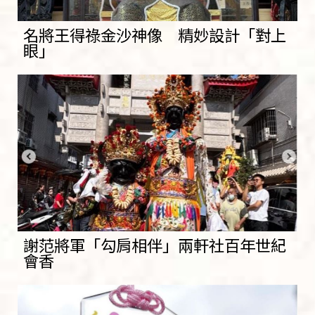
名將王得祿金沙神像 精妙設計「對上
眼」
謝范將軍「勾肩相伴」兩軒社百年世紀
會香