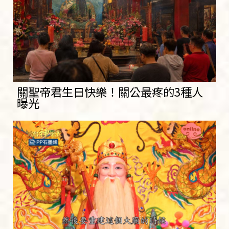
關聖帝君生日快樂！關公最疼的3種人
曝光