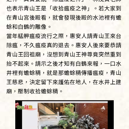
也表示青山王是「收拾瘟疫之神」。若大家到
在青山宮後殿看，就會發現後殿的水池裡有蟾
蜍和白鶴的雕像。
當年艋舺瘟疫流行之際，惠安人請青山王來台
除瘟，不久瘟疫真的退去。惠安人後來要恭請
青山王回祖廟，沒想到青山王神尊竟突然重到
抬不起來。請示之後才知有白鶴來報，一口水
井裡有蟾蜍精，就是那蟾蜍精傳播瘟疫，青山
王慈悲，決定留下來護佑在地人，在水井上建
廟，壓制收拾蟾蜍精。