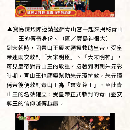
▲寶島辣炮陣邀請艋舺青山宮一起來揭秘青山
王的傳奇身份。（圖／寶島神很大）
到宋朝時，因青山王屢次顯靈救助皇帝，受皇
帝連兩次敕封「大宋明臣」、「大宋明神」，
可見皇帝對青山王的敬重。接著到明朝朱元彰
時期，青山王也顯靈幫助朱元璋抗敵，朱元璋
稱帝後便敕封青山王為「靈安尊王」，至此青
山王的名號確立，受皇帝正式敕封的青山靈安
尊王的信仰越傳越廣。