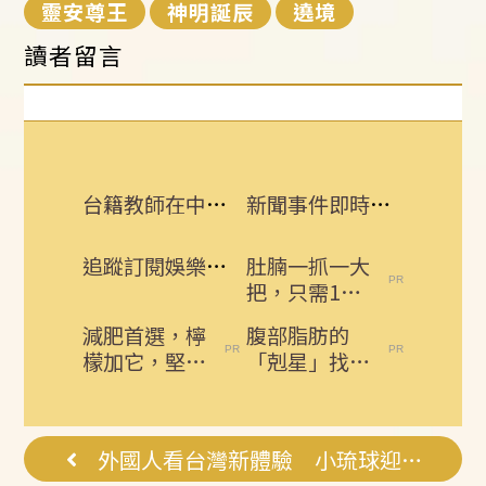
靈安尊王
神明誕辰
遶境
讀者留言
台籍教師在中國被拘禁！海基會揭可能原因
新聞事件即時更新 所有消息一手掌握！
追蹤訂閱娛樂星聞 給你最即時的娛樂星鮮事
肚腩一抓一大
把，只需1個
雞蛋，用一個
減肥首選，檸
腹部脂肪的
瘦一個
檬加它，堅持
「剋星」找到
一週，腰細
了，常吃這幾
了，瘦到你懷
物，吃走大肚
疑人生
囊，瘦出...
外國人看台灣新體驗 小琉球迎王忙什麼？